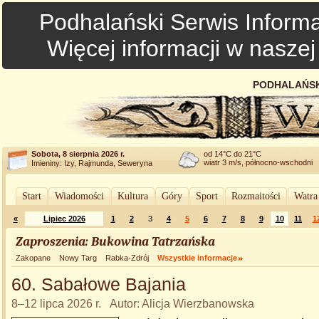
Podhalański Serwis Informa
Więcej informacji w nasze
PODHALAŃSK
Sobota, 8 sierpnia 2026 r.
od 14°C do 21°C
wiatr 3 m/s, północno-wschodni
Imieniny: Izy, Rajmunda, Seweryna
Start
Wiadomości
Kultura
Góry
Sport
Rozmaitości
Watra
«
Lipiec 2026
1
2
3
4
5
6
7
8
9
10
11
1
Zaproszenia: Bukowina Tatrzańska
Zakopane
Nowy Targ
Rabka-Zdrój
Wszystkie informacje
60. Sabałowe Bajania
8–12 lipca 2026 r. Autor: Alicja Wierzbanowska