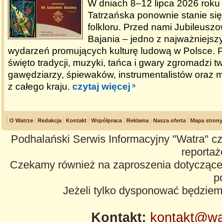
W dniach 8–12 lipca 2026 rok
Tatrzańska ponownie stanie się 
folkloru. Przed nami Jubileus
Bajania – jedno z najważniejszy
wydarzeń promujących kulturę ludową w Polsce. 
święto tradycji, muzyki, tańca i gwary zgromadzi 
gawędziarzy, śpiewaków, instrumentalistów oraz m
z całego kraju.
czytaj więcej
O Watrze
Redakcja
Kontakt
Współpraca
Reklama
Nasza oferta
Mapa stron
Podhalański Serwis Informacyjny "Watra" cz
reportaże
Czekamy również na zaproszenia dotyczące z
p
Jeżeli tylko dysponować będzie
Kontakt:
kontakt@wa