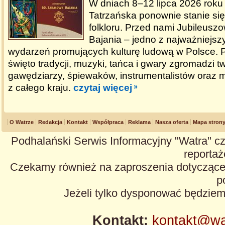
W dniach 8–12 lipca 2026 rok
Tatrzańska ponownie stanie się 
folkloru. Przed nami Jubileus
Bajania – jedno z najważniejszy
wydarzeń promujących kulturę ludową w Polsce. 
święto tradycji, muzyki, tańca i gwary zgromadzi 
gawędziarzy, śpiewaków, instrumentalistów oraz m
z całego kraju.
czytaj więcej
O Watrze
Redakcja
Kontakt
Współpraca
Reklama
Nasza oferta
Mapa stron
Podhalański Serwis Informacyjny "Watra" cz
reportaże
Czekamy również na zaproszenia dotyczące z
p
Jeżeli tylko dysponować będzie
Kontakt:
kontakt@wa