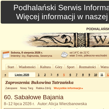
Podhalański Serwis Informa
Więcej informacji w nasze
PODHALAŃSK
Sobota, 8 sierpnia 2026 r.
od 14°C do 21°C
wiatr 3 m/s, północno-wschodni
Imieniny: Izy, Rajmunda, Seweryna
Start
Wiadomości
Kultura
Góry
Sport
Rozmaitości
Watra
«
Lipiec 2026
1
2
3
4
5
6
7
8
9
10
11
1
Zaproszenia: Bukowina Tatrzańska
Zakopane
Nowy Targ
Rabka-Zdrój
Wszystkie informacje
60. Sabałowe Bajania
8–12 lipca 2026 r. Autor: Alicja Wierzbanowska