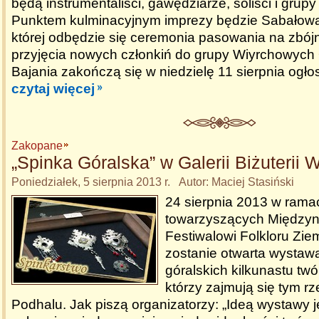
będą instrumentaliści, gawędziarze, soliści i grup
Punktem kulminacyjnym imprezy będzie Sabałow
której odbędzie się ceremonia pasowania na zbójn
przyjęcia nowych członkiń do grupy Wiyrchowych 
Bajania zakończą się w niedzielę 11 sierpnia ogł
czytaj więcej
Zakopane
„Spinka Góralska” w Galerii Biżuterii
Poniedziałek, 5 sierpnia 2013 r. Autor: Maciej Stasiński
24 sierpnia 2013 w rama
towarzyszących Międz
Festiwalowi Folkloru Zie
zostanie otwarta wystaw
góralskich kilkunastu tw
którzy zajmują się tym r
Podhalu. Jak piszą organizatorzy: „Ideą wystawy j