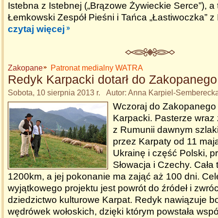
Istebna z Istebnej („Brązowe Żywieckie Serce”), 
Łemkowski Zespół Pieśni i Tańca „Łastiwoczka” 
czytaj więcej
Zakopane
Patronat medialny WATRA
Redyk Karpacki dotarł do Zakopanego
Sobota, 10 sierpnia 2013 r. Autor: Anna Karpiel-Sembereck
Wczoraj do Zakopanego 
Karpacki. Pasterze wraz
z Rumunii dawnym szlak
przez Karpaty od 11 maja.
Ukrainę i część Polski, p
Słowacja i Czechy. Cała 
1200km, a jej pokonanie ma zająć aż 100 dni. Ce
wyjątkowego projektu jest powrót do źródeł i zwró
dziedzictwo kulturowe Karpat. Redyk nawiązuje 
wędrówek wołoskich, dzięki którym powstała wspó