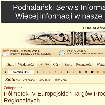
Podhalański Serwis Informa
Więcej informacji w nasze
PODHALAŃSK
Piątek, 7 sierpnia 2026 r.
od 14°C do 21°C
wiatr 3 m/s, północno-wschodni
Imieniny: Donaty, Olechny, Kajetana
Kultura
Start
Wiadomości
Góry
Sport
Rozmaitości
Watra
«
Sierpień 2013
1
2
3
4
5
6
7
8
9
10
11
1
Kultura
Zakopane
Nowy Targ
Rabka-Zdrój
Zakopane
Półmetek IV Europejskich Targów Pro
Regionalnych