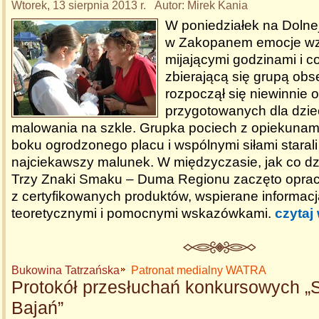
Wtorek, 13 sierpnia 2013 r. Autor: Mirek Kania
W poniedziałek na Dolne
w Zakopanem emocje wzr
mijającymi godzinami i co
zbierającą się grupą obs
rozpoczął się niewinnie 
przygotowanych dla dzie
malowania na szkle. Grupka pociech z opiekunami
boku ogrodzonego placu i wspólnymi siłami starali
najciekawszy malunek. W międzyczasie, jak co dzi
Trzy Znaki Smaku – Duma Regionu zaczęto opra
z certyfikowanych produktów, wspierane informac
teoretycznymi i pomocnymi wskazówkami.
czytaj
Bukowina Tatrzańska
Patronat medialny WATRA
Protokół przesłuchań konkursowych 
Bajań”