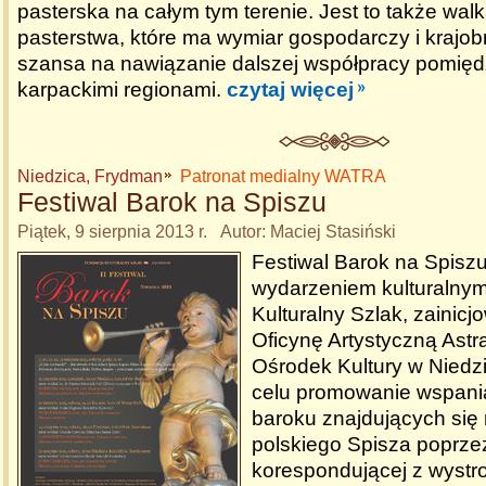
pasterska na całym tym terenie. Jest to także wa
pasterstwa, które ma wymiar gospodarczy i krajo
szansa na nawiązanie dalszej współpracy pomięd
karpackimi regionami.
czytaj więcej
Niedzica, Frydman
Patronat medialny WATRA
Festiwal Barok na Spiszu
Piątek, 9 sierpnia 2013 r. Autor: Maciej Stasiński
Festiwal Barok na Spiszu
wydarzeniem kulturalnym
Kulturalny Szlak, zainic
Oficynę Artystyczną Astr
Ośrodek Kultury w Niedz
celu promowanie wspani
baroku znajdujących się 
polskiego Spisza poprze
korespondującej z wystr