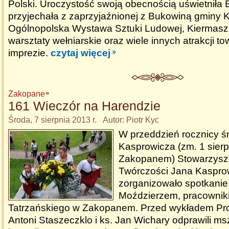
Polski. Uroczystość swoją obecnością uświetniła 
przyjechała z zaprzyjaźnionej z Bukowiną gminy K
Ogólnopolska Wystawa Sztuki Ludowej, Kiermasz 
warsztaty wełniarskie oraz wiele innych atrakcji t
imprezie.
czytaj więcej
Zakopane
161 Wieczór na Harendzie
Środa, 7 sierpnia 2013 r. Autor: Piotr Kyc
W przeddzień rocznicy ś
Kasprowicza (zm. 1 sier
Zakopanem) Stowarzysze
Twórczości Jana Kaspro
zorganizowało spotkanie
Moździerzem, pracowni
Tatrzańskiego w Zakopanem. Przed wykładem Pr
Antoni Staszeczklo i ks. Jan Wichary odprawili ms