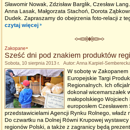
Sławomir Nowak, Zdzisław Barglik, Czesław Lang. 
Anna Lasak, Małgorzata Stachoń, Dorota Ząbkow
Dudek. Zapraszamy do obejrzenia foto-relacji z t
czytaj więcej
Zakopane
Sześć dni pod znakiem produktów reg
Sobota, 10 sierpnia 2013 r. Autor: Anna Karpiel-Sembereck
W sobotę w Zakopanem r
Europejskie Targi Produ
Regionalnych. Ich oficja
dokonał wicemarszałek 
małopolskiego Wojciech
europosłem Czesławem S
przedstawicielami Agencji Rynku Rolnego, władz m
Do czwartku na Dolnej Równi Krupowej wystawcy
regionów Polski, a także z zagranicy będą prezen