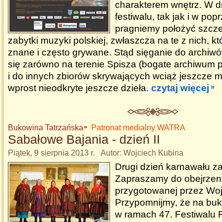
charakterem wnętrz. W dr
festiwalu, tak jak i w popr
pragniemy położyć szcze
zabytki muzyki polskiej, zwłaszcza na te z nich, kt
znane i często grywane. Stąd sięganie do archiw
się zarówno na terenie Spisza (bogate archiwum po
i do innych zbiorów skrywających wciąż jeszcze m
wprost nieodkryte jeszcze dzieła.
czytaj więcej
Bukowina Tatrzańska
Patronat medialny WATRA
Sabałowe Bajania - dzień II
Piątek, 9 sierpnia 2013 r. Autor: Wojciech Kubina
Drugi dzień karnawału za
Zapraszamy do obejrzenia
przygotowanej przez Woj
Przypomnijmy, że na buk
w ramach 47. Festiwalu F