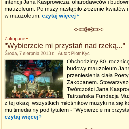
intencji Jana Kasprowicza, ofiarodawców i budow
mauzoleum. Po mszy nastąpiło złożenie kwiatów i
w mauzoleum.
czytaj więcej
Zakopane
"Wybierzcie mi przystań nad rzeką...”
Środa, 7 sierpnia 2013 r. Autor: Piotr Kyc
Obchodzimy 80. rocznic
budowy mauzoleum Jana
przeniesienia ciała Poet
Zakopanem. Stowarzysze
Twórczości Jana Kaspro
Tatrzańska Fundacja Mu
z tej okazji wszystkich miłośników muzyki na się k
multimedialny pod tytułem - "Wybierzcie mi przysta
czytaj więcej