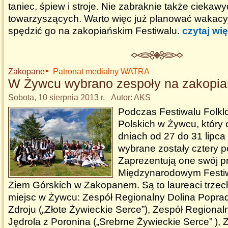
taniec, śpiew i stroje. Nie zabraknie także ciekaw
towarzyszących. Warto więc już planować wakacyj
spędzić go na zakopiańskim Festiwalu.
czytaj wię
Zakopane
Patronat medialny WATRA
W Żywcu wybrano zespoły na zakopiań
Sobota, 10 sierpnia 2013 r. Autor: AKS
Podczas Festiwalu Folklo
Polskich w Żywcu, który 
dniach od 27 do 31 lipca
wybrane zostały cztery p
Zaprezentują one swój p
Międzynarodowym Festiw
Ziem Górskich w Zakopanem. Są to laureaci trzec
miejsc w Żywcu: Zespół Regionalny Dolina Poprad
Zdroju („Złote Żywieckie Serce”), Zespół Regional
Jędrola z Poronina („Srebrne Żywieckie Serce” ),