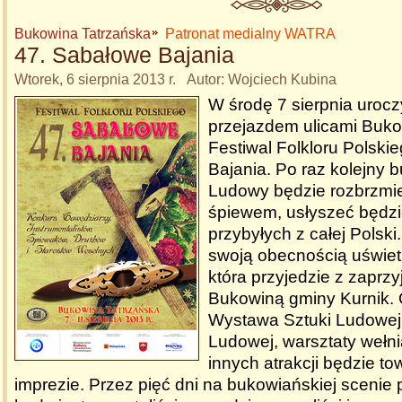
Bukowina Tatrzańska
Patronat medialny WATRA
47. Sabałowe Bajania
Wtorek, 6 sierpnia 2013 r. Autor: Wojciech Kubina
W środę 7 sierpnia uroc
przejazdem ulicami Buk
Festiwal Folkloru Polski
Bajania. Po raz kolejny
Ludowy będzie rozbrzmi
śpiewem, usłyszeć będz
przybyłych z całej Polski
swoją obecnością uświet
która przyjedzie z zaprzy
Bukowiną gminy Kurnik.
Wystawa Sztuki Ludowej,
Ludowej, warsztaty wełni
innych atrakcji będzie t
imprezie. Przez pięć dni na bukowiańskiej scenie