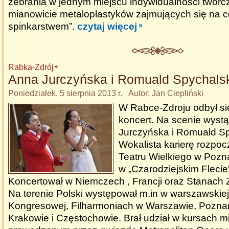
zebrania w jednym miejscu indywidualności twórc
mianowicie metaloplastyków zajmujących się na c
spinkarstwem”.
czytaj więcej
Rabka-Zdrój
Anna Jurczyńska i Romuald Spychals
Poniedziałek, 5 sierpnia 2013 r. Autor: Jan Ciepliński
W Rabce-Zdroju odbył si
koncert. Na scenie wystą
Jurczyńska i Romuald Sp
Wokalista karierę rozpoc
Teatru Wielkiego w Pozn
w „Czarodziejskim Flecie
Koncertował w Niemczech , Francji oraz Stanach
Na terenie Polski występował m.in w warszawskiej
Kongresowej, Filharmoniach w Warszawie, Poznan
Krakowie i Częstochowie. Brał udział w kursach mi