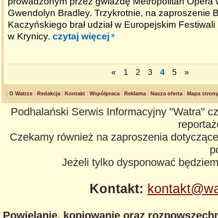
prowadzonym przez gwiazdę Metropolitan Opera
Gwendolyn Bradley. Trzykrotnie, na zaproszenie
Kaczyńskiego brał udział w Europejskim Festiwali
w Krynicy.
czytaj więcej
4
«
1
2
3
5
»
O Watrze
Redakcja
Kontakt
Współpraca
Reklama
Nasza oferta
Mapa stron
Podhalański Serwis Informacyjny "Watra" cz
reportaże
Czekamy również na zaproszenia dotyczące z
p
Jeżeli tylko dysponować będzie
Kontakt:
kontakt@wa
Powielanie, kopiowanie oraz rozpowszechn