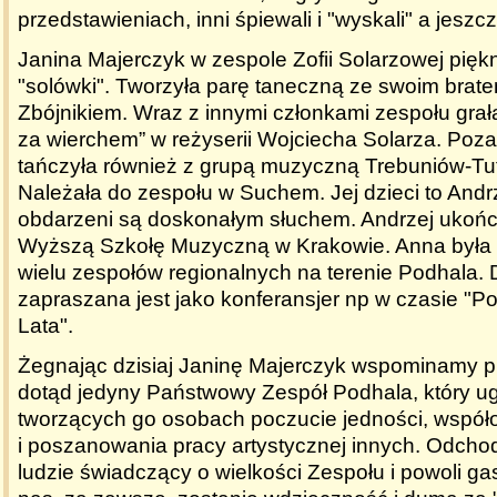
przedstawieniach, inni śpiewali i "wyskali" a jeszcze
Janina Majerczyk w zespole Zofii Solarzowej piękn
"solówki". Tworzyła parę taneczną ze swoim brat
Zbójnikiem. Wraz z innymi członkami zespołu grała
za wierchem” w reżyserii Wojciecha Solarza. Poz
tańczyła również z grupą muzyczną Trebuniów-Tu
Należała do zespołu w Suchem. Jej dzieci to Andr
obdarzeni są doskonałym słuchem. Andrzej ukoń
Wyższą Szkołę Muzyczną w Krakowie. Anna była 
wielu zespołów regionalnych na terenie Podhala. D
zapraszana jest jako konferansjer np w czasie "P
Lata".
Żegnając dzisiaj Janinę Majerczyk wspominamy pi
dotąd jedyny Państwowy Zespół Podhala, który u
tworzących go osobach poczucie jedności, współ
i poszanowania pracy artystycznej innych. Odcho
ludzie świadczący o wielkości Zespołu i powoli g