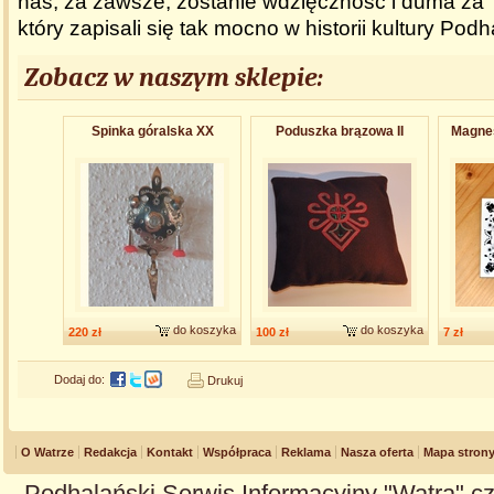
nas, za zawsze, zostanie wdzięczność i duma za 
który zapisali się tak mocno w historii kultury Podh
Zobacz w naszym sklepie:
Spinka góralska XX
Poduszka brązowa II
Magnes
do koszyka
do koszyka
220 zł
100 zł
7 zł
Dodaj do:
Drukuj
O Watrze
Redakcja
Kontakt
Współpraca
Reklama
Nasza oferta
Mapa stron
Podhalański Serwis Informacyjny "Watra" cz