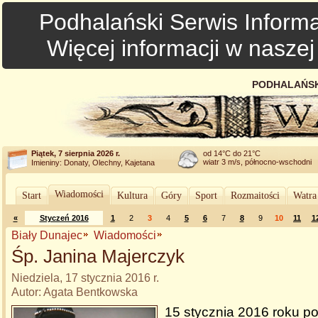
Podhalański Serwis Informa
Więcej informacji w nasze
PODHALAŃSK
Piątek, 7 sierpnia 2026 r.
od 14°C do 21°C
wiatr 3 m/s, północno-wschodni
Imieniny: Donaty, Olechny, Kajetana
Wiadomości
Start
Kultura
Góry
Sport
Rozmaitości
Watra
«
Styczeń 2016
1
2
3
4
5
6
7
8
9
10
11
1
Biały Dunajec
Wiadomości
Śp. Janina Majerczyk
Niedziela, 17 stycznia 2016 r.
Autor: Agata Bentkowska
15 stycznia 2016 roku p