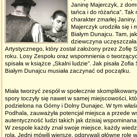
Janinę Majerczyk, z dom
tańca i do różańca”. Tak
charakter zmarłej Janiny
Majerczyk urodziła się i 
Białym Dunajcu. Tam, ja
dziewczyna uczęszczała
Artystycznego, który został założony przez Zofię
roku. Losy Zespołu oraz wspomnienia o tworzącyc
spisała w książce „Skalni ludzie”. Jak pisała Zofia
Białym Dunajcu musiała zaczynać od początku.
Miała tworzyć zespół w społecznie skomplikowany
spory toczyły się nawet w samej miejscowości, któ
podzielona na Górny i Dolny Dunajec. W tym właś
Podhala, zauważyła potencjał miejsca a przede wsz
autentyczność ludzi takich jak dzisiaj wspominana
W zespole każdy znał swoje miejsce, każdy wiedzia
rola. Jedni mówili wiersze, odgrywali główne role 