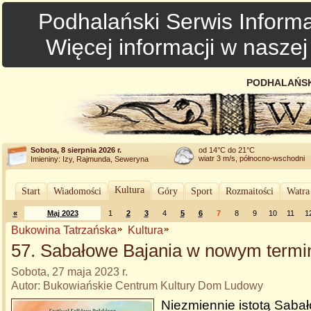
Podhalański Serwis Informa
Więcej informacji w nasze
PODHALAŃSK
Sobota, 8 sierpnia 2026 r.
od 14°C do 21°C
wiatr 3 m/s, północno-wschodni
Imieniny: Izy, Rajmunda, Seweryna
Kultura
Start
Wiadomości
Góry
Sport
Rozmaitości
Watra
«
Maj 2023
1
2
3
4
5
6
7
8
9
10
11
1
Bukowina Tatrzańska
Kultura
57. Sabałowe Bajania w nowym termi
Sobota, 27 maja 2023 r.
Autor: Bukowiańskie Centrum Kultury Dom Ludowy
Niezmiennie istotą Saba