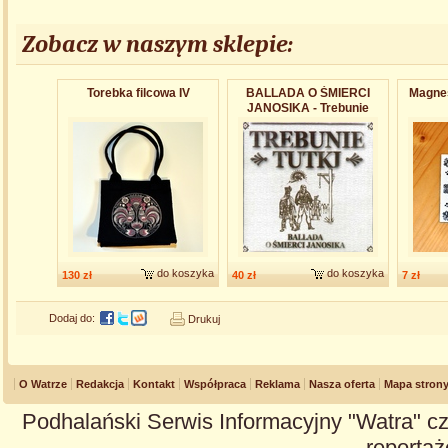
Zobacz w naszym sklepie:
Torebka filcowa IV
BALLADA O ŚMIERCI
Magnes
JANOSIKA - Trebunie
Tutki
do koszyka
do koszyka
130 zł
40 zł
7 zł
Dodaj do:
Drukuj
O Watrze
Redakcja
Kontakt
Współpraca
Reklama
Nasza oferta
Mapa stron
Podhalański Serwis Informacyjny "Watra" cz
reportaże