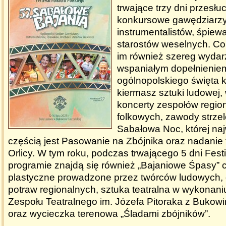
trwające trzy dni przesłu
konkursowe gawędziarzy
instrumentalistów, śpiew
starostów weselnych. Co
im również szereg wyda
wspaniałym dopełnienie
ogólnopolskiego święta k
kiermasz sztuki ludowej,
koncerty zespołów region
folkowych, zawody strzel
Sabałowa Noc, której na
częścią jest Pasowanie na Zbójnika oraz nadanie 
Orlicy. W tym roku, podczas trwającego 5 dni Fest
programie znajdą się również „Bajaniowe Śpasy” cz
plastyczne prowadzone przez twórców ludowych,
potraw regionalnych, sztuka teatralna w wykonan
Zespołu Teatralnego im. Józefa Pitoraka z Bukowi
oraz wycieczka terenowa „Śladami zbójników”.