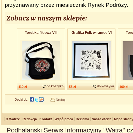
przyznawany przez miesięcznik Rynek Podróży.
Zobacz w naszym sklepie:
Torebka filcowa VIII
Grafika Folk w ramce VI
Tore
do koszyka
do koszyka
110 zł
55 zł
160 zł
Dodaj do:
Drukuj
O Watrze
Redakcja
Kontakt
Współpraca
Reklama
Nasza oferta
Mapa stron
Podhalański Serwis Informacyjny "Watra" cz