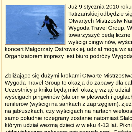
Już 9 stycznia 2010 rok
Tatrzańskiej odbędzie się
Otwartych Mistrzostw Nar
Wygoda Travel Group. W 
towarzyszyć będą liczne a
wyścigi pingwinów, wyścig
koncert Małgorzaty Ostrowskiej, udział mogą wziąć
Organizatorem imprezy jest biuro podróży Wygoda
Zbliżające się dużymi krokami Otwarte Mistrzostw
Wygoda Travel Group to okazja do zabawy dla cał
Uczestnicy pikniku będą mieli okazję wziąć udział 
wyścigach pingwinów (slalom w płetwach i goglac
reniferów (wyścigi na sankach z zaprzęgiem), zj
na jabłuszkach, czy wyścigach na nartach wielo
samo południe rozegrany zostanie natomiast Slal
którym udział wezmą dzieci w wieku 4-13 lat. Pikn