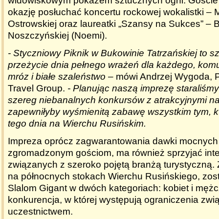
widowiskowym pokazem sztucznych ogni. Goście 
okazję posłuchać koncertu rockowej wokalistki – 
Ostrowskiej oraz laureatki „Szansy na Sukces” – 
Noszczyńskiej (Noemi).
- Styczniowy Piknik w Bukowinie Tatrzańskiej to 
przeżycie dnia pełnego wrażeń dla każdego, komu 
mróz i białe szaleństwo
– mówi Andrzej Wygoda, 
Travel Group.
- Planując naszą imprezę staraliśm
szereg niebanalnych konkursów z atrakcyjnymi na
zapewniłyby wyśmienitą zabawę wszystkim tym, kt
tego dnia na Wierchu Rusińskim.
Impreza oprócz zagwarantowania dawki mocnych
zgromadzonym gościom, ma również sprzyjać inte
związanych z szeroko pojętą branżą turystyczną. 
na północnych stokach Wierchu Rusińskiego, zos
Slalom Gigant w dwóch kategoriach: kobiet i mężc
konkurencja, w której występują ograniczenia zwi
uczestnictwem.