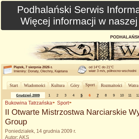
Podhalański Serwis Informa
Więcej informacji w nasze
PODHALAŃSK
Piątek, 7 sierpnia 2026 r.
od 14°C do 21°C
wiatr 3 m/s, północno-wschodni
Imieniny: Donaty, Olechny, Kajetana
Sport
Start
Wiadomości
Kultura
Góry
Rozmaitości
Watra
Grudzień 2009
1
2
3
4
5
6
7
8
9
10
11
1
Bukowina Tatrzańska
Sport
II Otwarte Mistrzostwa Narciarskie W
Group
Poniedziałek, 14 grudnia 2009 r.
Autor: AKS