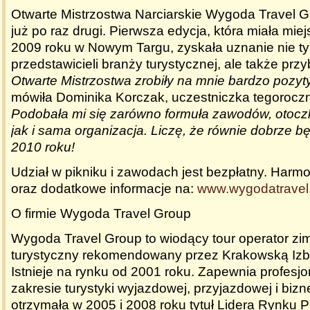
Otwarte Mistrzostwa Narciarskie Wygoda Travel 
już po raz drugi. Pierwsza edycja, która miała mie
2009 roku w Nowym Targu, zyskała uznanie nie ty
przedstawicieli branży turystycznej, ale także prz
Otwarte Mistrzostwa zrobiły na mnie bardzo pozy
mówiła Dominika Korczak, uczestniczka tegoroczn
Podobała mi się zarówno formuła zawodów, otoczk
jak i sama organizacja. Liczę, że równie dobrze bę
2010 roku!
Udział w pikniku i zawodach jest bezpłatny. Har
oraz dodatkowe informacje na:
www.wygodatravel
O firmie Wygoda Travel Group
Wygoda Travel Group to wiodący tour operator zi
turystyczny rekomendowany przez Krakowską Izbę
Istnieje na rynku od 2001 roku. Zapewnia profesj
zakresie turystyki wyjazdowej, przyjazdowej i biz
otrzymała w 2005 i 2008 roku tytuł Lidera Rynku 