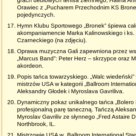
grach deblowych tenisa ziemnego, Halina Ani
Orawiec z „Pucharem Przechodnim KS Brone
pojedynczych.
Hymn Klubu Sportowego „Bronek” śpiewa cała
akompaniamencie Marka Kalinowskiego i ks.
Czarneckiego (na zdjęciu).
Oprawa muzyczna Gali zapewniona przez wsp
„Marcus Band”: Peter Herz – skrzypce oraz M
akordeon.
Popis tańca towarzyskiego. „Walc wiedeński
mistrzów USA w kategorii „Ballroom Internatio
Aleksandry Głodek i Myroslava Gavriliva.
Dynamiczny pokaz unikalnego tańca „Bolero
profesjonalną parę taneczną. Tańczą Aleksan
Myroslav Gavriliv ze słynnego „Fred Astaire D
Northbrook, IL.
Mistrzowie USA w „Ballroom International St