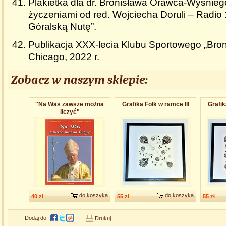
Plakietka dla dr. Bronisława Orawca-Wyśniego
życzeniami od red. Wojciecha Doruli – Radi
Góralską Nutę”.
Publikacja XXX-lecia Klubu Sportowego „Bro
Chicago, 2022 r.
Zobacz w naszym sklepie:
"Na Was zawsze można
Grafika Folk w ramce III
Grafik
liczyć"
do koszyka
do koszyka
40 zł
55 zł
55 zł
Dodaj do:
Drukuj