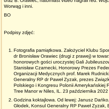
oraz B. Orawiec, natomiast video nagrali red. Wojc
Worwąg i inni.
BO
Podpisy zdjęć:
Fotografia pamiątkowa. Założyciel Klubu Spo
dr Bronisław Orawiec (drugi z prawej) w towa
honorowych gości uroczystej Gali Jubileuszow
Stanisław Czarnecki, Honorowy Prezes Feder
Organizacji Medycznych prof. Marek Rudnicki
Generalny RP dr Paweł Zyzak, prezes Zwią
Polskiego i Kongresu Polonii Amerykańskiej 
Tree Manor w Niles, IL. 23 października 2022 
Godzina koktajlowa. Od lewej: Janusz Dańko
Głodek, Konsul Generalny RP Paweł Zyzak, 