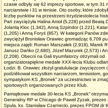
czasie odbyły się 62 imprezy sportowe, w tym 31 
narciarstwie i 31 w tenisie. Oto osoby, które zdob
liczbę punktów na przestrzeni trzydziestolecia hist
Pań zwyciężyła Halina Anioł (5,228) przed Beatą 
Jolantą Kloc (1,342), Anną Szpindor (1,221), Kat
(1,205) i Anną Foryś (857). W kategorii Panów z
zwyciężył Bronisław Orawiec gromadząc 6,709 pu
miejsca zajęli: Roman Marszałek (2,918), Marek Ru
Janusz Dańko (2,680), Józef Mazurek (2,573) i A
(2,208). Obecni na Gali tryumfatorzy otrzymali od
organizatora
piękne medale XXX-lecia Klubu odla
Łodzi. B. Orawiec złożył gratululacje zwycięzcom 
podziêkował wszystkim narciarzom, tenisistom, g
sympatykom KS „Bronek” za uczestnictwo w zma
sportowych organizowanych przez Klub.
Pamiątkowe medale 30-lecia KS „Bronek” otrzymal
Generalny RP w Chicago dr Paweł Zyzak, prezes
Spula, ks. Stanisław Czarnecki, prezes FPOM dr Ko