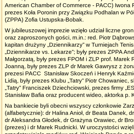
American Chamber of Commerce - PACC) Iwona Fi
prezes Koła Poronin przy Związku Podhalan w P
(ZPPA) Zofia Ustupska-Bobak.
W jubileuszowej imprezie wzięło udział liczne gro
oraz zaproszonych gości, m.in.: red. Piotr Dąbrows
kapitan drużyny „Dziennikarzy” w Turniejach Ten
„Dziennikarze vs. Lekarze”; były prezes ZPPA And
Małgorzatą, były prezes FPOM i ZLP prof. Marek R
Joanną, były prezes ZLP dr Marek Gawrysz z żon
prezesi PACC Stanisław Skoczeń i Henryk Kaźmi
Lidią, były prezes Klubu „Tatry” Piotr Chowaniec, 
„Tatry” Franciszek Dziechciowski, prezes firmy „
Stanisław Bafia oraz producent wideo, aktorka p. 
Na bankiecie byli obecni wszyscy członkowie Zar
(alfabetycznie): dr Halina Anioł, dr Beata Danek, 
dr Aleksandra Głodek, dr Grażyna Orawiec, dr Br
(prezes) i dr Marek Rudnicki
.
W uroczystości wzięli