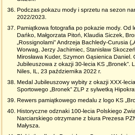
Podczas pokazu mody i sprzetu na sezon nar
2022/2023.
Pamiątkowa fotografia po pokazie mody. Od l
Dańko, Małgorzata Pitoń, Klaudia Siczek, Br
„Rossignolami” Andrzeja Bachledy-Curusia („A
Worwag, Jerzy Jachimiec, Stanisław Skoczeń,
Mirosława Kuder, Szymon Gąsienica Daniel. 
Jubileuszowa z okazji 30-lecia KS „Bronek”. 
Niles, IL, 23 października 2022 r.
Medal Jubileuszowy wybity z okazji XXX-leci
Sportowego „Bronek” ZLP z sylwetką Hipokra
Rewers pamiątkowego medalu z logo KS „Bro
Historyczne odznaki 100-lecia Polskiego Zwi
Narciarskiego otrzymane z biura Prezesa P
Małysza.