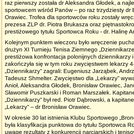
raz pierwszy została dr Aleksandra Głodek, a naj
sportowcem wśród Panów – po raz trzydziesty dr 
Orawiec. Trofea dla sportowców roku zostały wrę
prezesa ZLP dr. Piotra Brukasza oraz piętnastokro
prestiżowego tytułu Sportowca Roku - dr. Halinę A
Kolejnym punktem wieczoru było wręczenie puch
drużyn XI Turnieju Tenisa Ziemnego „Dziennikarze
prestiżowa konfrontacja polonijnych dziennikarzy i
zakończyła się w tym roku zwycięstwem lekarzy 4
„Dziennikarzy” zagrali: Eugeniusz Jarząbek, Andr
Tadeusz Shmelter. Zwycięstwo dla „Lekarzy” wywal
Anioł, Aleksandra Głodek, Bronisław Orawiec, Ja
Sławomir Puszkarski i Roman Marszałek. Kapita
„Dziennikarzy” był red. Piotr Dąbrowski, a kapita
„Lekarzy” – dr Bronisław Orawiec.
W okresie 30 lat istnienia Klubu Sportowego „Br
była klasyfikacja punktowa do tytułu Sportowca R
uwagę rezultaty z konkurencji narciarskich i teni