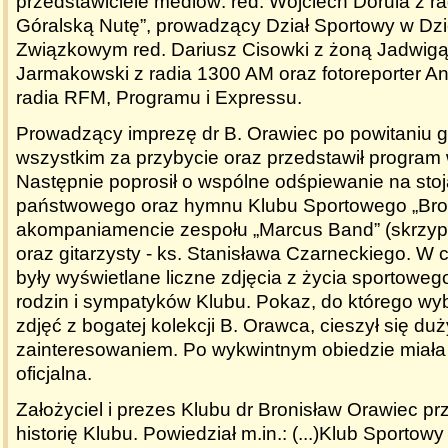
przedstawiciele mediów: red. Wojciech Dorula z r
Góralską Nutę”, prowadzący Dział Sportowy w Dz
Związkowym red. Dariusz Cisowki z żoną Jadwigą,
Jarmakowski z radia 1300 AM oraz fotoreporter An
radia RFM, Programu i Expressu.
Prowadzący imprezę dr B. Orawiec po powitaniu 
wszystkim za przybycie oraz przedstawił program 
Następnie poprosił o wspólne odśpiewanie na st
państwowego oraz hymnu Klubu Sportowego „Bro
akompaniamencie zespołu „Marcus Band” (skrzyp
oraz gitarzysty - ks. Stanisława Czarneckiego. W 
były wyświetlane liczne zdjęcia z życia sportoweg
rodzin i sympatyków Klubu. Pokaz, do którego w
zdjęć z bogatej kolekcji B. Orawca, cieszył się du
zainteresowaniem. Po wykwintnym obiedzie miała
oficjalna.
Założyciel i prezes Klubu dr Bronisław Orawiec pr
historię Klubu. Powiedział m.in.:
(...)
Klub Sportowy 