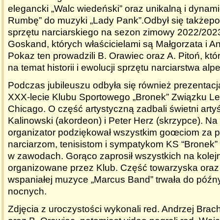
elegancki „Walc wiedeński” oraz unikalną i dynam
Rumbę” do muzyki „Lady Pank”.
Odbył się także
po
sprzętu narciarskiego na sezon zimowy 2022/202
Goskand
, których właścicielami są Małgorzata i An
Pokaz ten prowadzili B. Orawiec oraz A. Pitoń, któ
na temat historii i ewolucji sprzętu narciarstwa alp
Podczas jubileuszu odbyła się również prezentacja 
XXX-lecie Klubu Sportowego „Bronek” Związku Le
Chicago
. O część artystyczną zadbali świetni arty
Kalinowski (akordeon) i Peter Herz (skrzypce). N
organizator podziękował wszystkim goœciom za p
narciarzom, tenisistom i sympatykom KS “Bronek”
w zawodach. Gorąco zaprosił wszystkich na kolej
organizowane przez Klub. Część towarzyska ora
wspaniałej muzyce „Marcus Band” trwała do późn
nocnych.
Zdjęcia z uroczystości wykonali red. Andrzej Bra