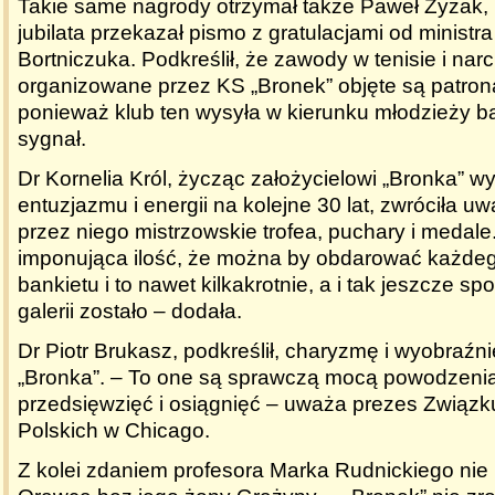
Takie same nagrody otrzymał także Paweł Zyzak, 
jubilata przekazał pismo z gratulacjami od ministr
Bortniczuka. Podkreślił, że zawody w tenisie i narc
organizowane przez KS „Bronek” objęte są patron
ponieważ klub ten wysyła w kierunku młodzieży 
sygnał.
Dr Kornelia Król, życząc założycielowi „Bronka” wy
entuzjazmu i energii na kolejne 30 lat, zwróciła 
przez niego mistrzowskie trofea, puchary i medale.
imponująca ilość, że można by obdarować każdeg
bankietu i to nawet kilkakrotnie, a i tak jeszcze sp
galerii zostało – dodała.
Dr Piotr Brukasz, podkreślił, charyzmę i wyobraźni
„Bronka”. – To one są sprawczą mocą powodzenia
przedsięwzięć i osiągnięć – uważa prezes Związk
Polskich w Chicago.
Z kolei zdaniem profesora Marka Rudnickiego ni