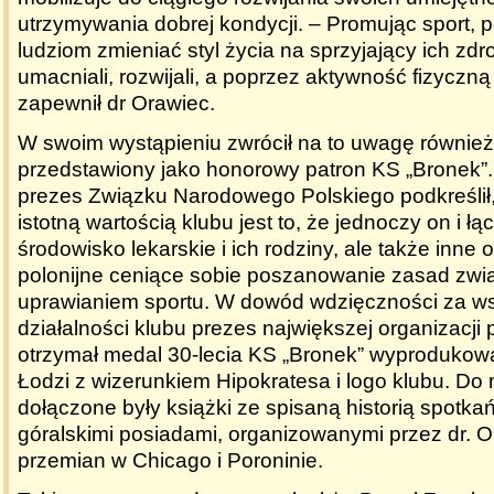
utrzymywania dobrej kondycji. – Promując sport
ludziom zmieniać styl życia na sprzyjający ich zdro
umacniali, rozwijali, a poprzez aktywność fizyczną
zapewnił dr Orawiec
.
W swoim wystąpieniu zwrócił na to uwagę również
przedstawiony jako honorowy patron KS „Bronek”.
prezes Związku Narodowego Polskiego podkreślił,
istotną wartością klubu jest to, że jednoczy on i łąc
środowisko lekarskie i ich rodziny, ale także inne 
polonijne ceniące sobie poszanowanie zasad zwi
uprawianiem sportu. W dowód wdzięczności za ws
działalności klubu prezes największej organizacji 
otrzymał medal 30-lecia KS „Bronek” wyproduko
Łodzi z wizerunkiem Hipokratesa i logo klubu. Do
dołączone były książki ze spisaną historią spotk
góralskimi posiadami, organizowanymi przez dr. 
przemian w Chicago i Poroninie.