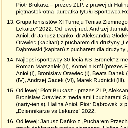
Piotr Brukasz – prezes ZLP, z prawej dr Halina
piętnastokrotna laureatka tytułu Sportowca R
Grupa tenisistów XI Turneju Tenisa Ziemnego
Lekarze” 2022. Od lewej: red. Andrzej Jarmak
Anioł, dr Janusz Dańko, dr Aleksandra Głodek
Orawiec (kapitan) z pucharem dla drużyny „Lek
Dąbrowski (kapitan) z pucharem dla drużyny 
Najlepsi sportowcy 30-lecia KS „Bronek” z me
Roman Marszałek (II), Kornelia Król (prezes 
Anioł (I), Bronisław Orawiec (I), Beata Danek 
(IV), Andrzej Gacek (VI), Marek Rudnicki (III).
Od lewej: Piotr Brukasz - prezes ZLP, Aleksa
Bronisław Orawiec z medalami i pucharami 
(narty-tenis), Halina Anioł, Piotr Dąbrowski 
„Dziennikarze vs Lekarze” 2022.
Od lewej: Janusz Dańko z „Pucharem Przec