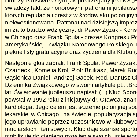
Drodzy Państwo! O tym jak postrzegany jest KS „B
świadczy fakt, że honorowymi patronami jubileusz
których reputacja i prestiż w środowisku polonijnym
niekwestionowana. Patronat nad dzisiejszą imprezą
im za to bardzo wdzięczny: dr Paweł Zyzak - Kon
w Chicago oraz Frank Spula - prezes Kongresu Po
Amerykańskiej i Związku Narodowego Polskiego. N
piękne listy gratulacyjne oraz życzenia dla Klubu (.
Następnie głos zabrali: Frank Spula, Paweł Zyzak,
Czarnecki, Kornelia Król, Piotr Brukasz, Marek R
Gąsienica Daniel i Andrzej Gacek. Red. Dariusz C
Dziennika Związkowego w swoim artykule pt.:
„Br
lat. Świętowanie jubileuszu
napisał:
(...) Klub Spo
powstał w 1992 roku z inicjatywy dr. Orawca, zna
kardiologa. Jego celem jest służenie polonijnej sp
lekarskiej w Chicago i na świecie, popularyzacja s
jego uprawianie poprzez uczestnictwo w klubowy
narciarskich i tenisowych. Klub daje szanse sporto
mobilizuje do ciągłego rozwijania swoich umiejętno