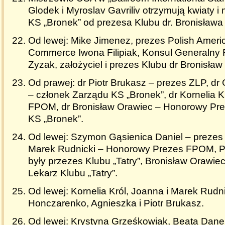
Glodek i Myroslav Gavriliv otrzymują kwiaty i
KS „Bronek” od prezesa Klubu dr. Bronisław
Od lewej: Mike Jimenez, prezes
Polish Ameri
Commerce
Iwona Filipiak, Konsul Generalny
Zyzak, założyciel i prezes Klubu dr Bronisław
Od prawej: dr Piotr Brukasz – prezes ZLP, d
– członek Zarządu KS „Bronek”, dr Kornelia K
FPOM, dr Bronisław Orawiec – Honorowy Pre
KS „Bronek”.
Od lewej: Szymon Gąsienica Daniel – prezes K
Marek Rudnicki – Honorowy Prezes FPOM, P
były przezes Klubu „Tatry”, Bronisław Orawi
Lekarz Klubu „Tatry”.
Od lewej: Kornelia Król, Joanna i Marek Rudn
Honczarenko, Agnieszka i Piotr Brukasz.
Od lewej: Krystyna Grześkowiak, Beata Dane