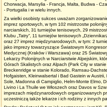
Chorwacja, Marsylia - Francja, Malta, Budwa - Cz
- Portugalia i w wielu innych.
Za wielki osobisty sukces uważam zorganizowanie
imprez sportowych, w tym 102 mistrzostw polonij
narciarskich, 31 turniejów tenisowych, 29 mistrzo
Klubu „Tatry”, 11 turniejów tenisowych „Dziennikar
oraz 27 imprez międzynarodowych, w tym: 2 turni
jako imprezy towarzyszące Światowym Kongresom
Medycznej (Kraków i Warszawa) oraz 25 Światowy
Lekarzy Polonijnych w Narciarstwie Alpejskim, któ
Górach Skalistych oraz Alpach (Park City w stanie U
Breckenridge w stanie Kolorado, Ramsau-Dachstein
Hofgaisten, Kleinwalsertal i Bad Gastein w Austrii,
Sole, Madonna di Campiglio, Helm-Monte Elmo, Di
Livino i La Thuile we Włoszech oraz Davos w Szwa
imprezach międzynarodowych organizowanych pr
uczestniczą także lekarze i ich rodziny z innych p