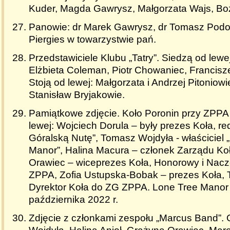
Kuder, Magda Gawrysz, Małgorzata Wajs, Bo
Panowie: dr Marek Gawrysz, dr Tomasz Podob
Piergies w towarzystwie pań.
Przedstawiciele Klubu „Tatry”. Siedzą od lewe
Elżbieta Coleman, Piotr Chowaniec, Francisz
Stoją od lewej: Małgorzata i Andrzej Pitoniowie
Stanisław Bryjakowie.
Pamiątkowe zdjęcie. Koło Poronin przy ZPPA
lewej: Wojciech Dorula – były prezes Koła, re
Góralską Nutę”, Tomasz Wojdyła - właściciel 
Manor”, Halina Macura – członek Zarządu Koł
Orawiec – wiceprezes Koła, Honorowy i Nacz
ZPPA, Zofia Ustupska-Bobak – prezes Koła,
Dyrektor Koła do ZG ZPPA. Lone Tree Manor w
października 2022 r.
Zdjęcie z członkami zespołu „Marcus Band”.