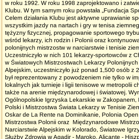
w roku 1992. W roku 1998 zaprojektowano i zatwi
Klubu. W tym samym roku powstała „Fundacja Sp
Celem działania Klubu jest aktywne uprawianie sp
wszystkim jazdy na nartach i gry w tenisa ziemneg
tężyzny fizycznej, propagowanie sportowego trybu 
wśród lekarzy, ich rodzin i Polonii oraz kontynuowa
polonijnych mistrzostw w narciarstwie i tenisie zi
Uczestniczyło w nich 101 lekarzy-sportowców z C
w Światowych Mistrzostwach Lekarzy Polonijnych 
Alpejskim, uczestniczyło już ponad 1,500 osób z 
był reprezentowany z powodzeniem nie tylko w i
lokalnych jak turnieje i ligii tenisowe w metropolii 
także na arenie międzynarodowej i światowej. Wym
Ogólnopolskie Igrzyska Lekarskie w Zakopanem, 
Polski i Mistrzostwa Świata Lekarzy w Tenisie Zie
Oskar de La Rente na Dominikanie, Polonia Open 
Mistrzostwa Polonii oraz Międzynarodowe Mistrzo
Narciarstwie Alpejskim w Kolorado, Światowe Igr
Służby Zdrowia w Agadir - Maroko, Alicante - Hisz