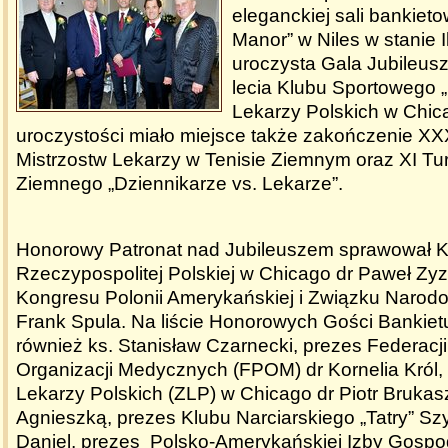
eleganckiej sali bankiet
Manor” w Niles w stanie Il
uroczysta Gala Jubileusz
lecia Klubu Sportowego 
Lekarzy Polskich w Chi
uroczystości miało miejsce także zakończenie XX
Mistrzostw Lekarzy w Tenisie Ziemnym oraz XI Tur
Ziemnego „Dziennikarze vs. Lekarze”.
Honorowy Patronat nad Jubileuszem sprawował K
Rzeczypospolitej Polskiej w Chicago dr Paweł Zy
Kongresu Polonii Amerykańskiej i Związku Narod
Frank Spula. Na liście Honorowych Gości Bankietu
również ks. Stanisław Czarnecki, prezes Federacji
Organizacji Medycznych (FPOM) dr Kornelia Król,
Lekarzy Polskich (ZLP) w Chicago dr Piotr Brukas
Agnieszką, prezes Klubu Narciarskiego „Tatry” S
Daniel, prezes Polsko-Amerykańskiej Izby Gospod