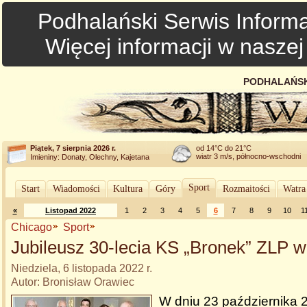
Podhalański Serwis Informa
Więcej informacji w nasze
PODHALAŃSK
Piątek, 7 sierpnia 2026 r.
od 14°C do 21°C
wiatr 3 m/s, północno-wschodni
Imieniny: Donaty, Olechny, Kajetana
Sport
Start
Wiadomości
Kultura
Góry
Rozmaitości
Watra
«
Listopad 2022
1
2
3
4
5
6
7
8
9
10
1
Chicago
Sport
Jubileusz 30-lecia KS „Bronek” ZLP 
Niedziela, 6 listopada 2022 r.
Autor: Bronisław Orawiec
W dniu 23 października 