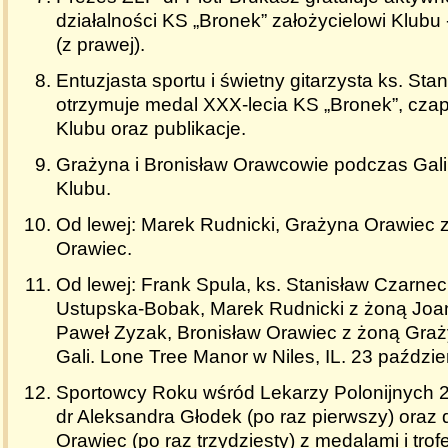
działalności KS „Bronek” założycielowi Klubu 
(z prawej).
Entuzjasta sportu i świetny gitarzysta ks. Sta
otrzymuje medal XXX-lecia KS „Bronek”, cza
Klubu oraz publikacje.
Grażyna i Bronisław Orawcowie podczas Gali
Klubu.
Od lewej: Marek Rudnicki, Grażyna Orawiec z
Orawiec.
Od lewej: Frank Spula, ks. Stanisław Czarneck
Ustupska-Bobak, Marek Rudnicki z żoną Joa
Paweł Zyzak, Bronisław Orawiec z żoną Gra
Gali. Lone Tree Manor w Niles, IL. 23 paździe
Sportowcy Roku wśród Lekarzy Polonijnych 20
dr Aleksandra Głodek (po raz pierwszy) oraz 
Orawiec (po raz trzydziesty) z medalami i trof