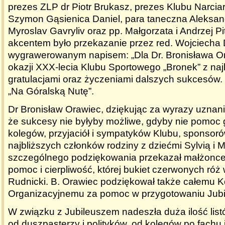
prezes ZLP dr Piotr Brukasz, prezes Klubu Narciar
Szymon Gąsienica Daniel, para taneczna Aleksan
Myroslav Gavryliv oraz pp. Małgorzata i Andrzej P
akcentem było przekazanie przez red. Wojciecha D
wygrawerowanym napisem:
„Dla Dr. Bronisława 
okazji XXX-lecia Klubu Sportowego „Bronek” z na
gratulacjami oraz życzeniami dalszych sukcesów
„Na Góralską Nutę”
.
Dr Bronisław Orawiec, dziękując za wyrazy uznani
że sukcesy nie byłyby możliwe, gdyby nie pomoc 
kolegów, przyjaciół i sympatyków Klubu, sponsor
najbliższych członków rodziny z dziećmi Sylvią i 
szczególnego podziękowania przekazał małżonce
pomoc i cierpliwość, której bukiet czerwonych róż
Rudnicki. B. Orawiec podziękował także całemu K
Organizacyjnemu za pomoc w przygotowaniu Jubi
W związku z Jubileuszem nadeszła duża ilość list
od duszpasterzy i polityków, od kolegów po fachu i