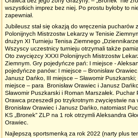
Orawca bez jego żony Grażyny. – „Bronek” nie zro
wszystkich imprez bez niej. Po prostu byłoby to n
zapewniał.
Jubileusz stał się okazją do wręczenia pucharów
Polonijnych Mistrzostw Lekarzy w Tenisie Ziemny
drużyn XI Turnieju Tenisa Ziemnego „Dziennikarze
Wszyscy uczestnicy turnieju otrzymali także pam
Oto zwycięzcy XXXI Polonijnych Mistrzostw Lekar
Ziemnym. Gry pojedyńcze pań: I miejsce - Aleksan
pojedyńcze panów: I miejsce – Bronisław Orawiec, 
Janusz Dańko, III miejsce – Sławomir Puszkarski; 
miejsce – para Bronisław Orawiec i Janusz Dańko,
Sławomir Puszkarski i Roman Marszałek.
Puchar 
Orawca
przeszedł po trzykrotnym zwycięstwie na
Bronisław Orawiec i Janusz Dańko, natomiast
Puc
KS „Bronek” ZLP
na 1 rok otrzymli Aleksandra Gło
Orawiec.
Najlepszą sportsmenką za rok 2022 (narty plus te