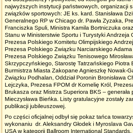
najwyższych instytucji państwowych, organizacji 
związków sportowych: JE ks. kard. Stanisława Dz
Generalnego RP w Chicago dr. Pawła Zyzaka, Pr
Franciszka Spuli, Ministra Kamila Bortniczuka ora
Stanu w Ministerstwie Sportu i Turystyki Andrzej
Prezesa Polskiego Komitetu Olimpijskiego Andrzej
Prezesa Polskiego Związku Narciarskiego Adama
Prezesa Polskiego Związku Tenisowego Mirosław
Skrzypczyńskiego, Starostę Tatrzańskiego Piotra
Burmistrza Miasta Zakopane Agnieszkę Nowak-Gą
Związku Podhalan, Oddział Poronin Bronisława 
Lejczyka, Prezesa FPOM dr Kornelię Król, Prezesa
Brukasza oraz Mistrza Superiora BKS – generała p
Mieczysława Bieńka. Listy gratulacyjne zostały 
publikacji jubileuszowej.
Po części oficjalnej odbył się pokaz tańca towarz
wykonaniu dr. Aleksandry Głodek i Myroslava Gavr
USA w kategorii
Ballroom International Standards.