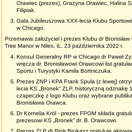
Orawiec (prezes), Grażyna Orawiec, Halina 
Filipiak.
Gala Jubileuszowa XXX-lecia Klubu Sportow
w Chicago.
Przemawia założyciel i prezes Klubu dr Bronisław
Tree Manor w Niles, IL. 23 października 2022 r.
Konsul Generalny RP w Chicago dr Paweł Zyz
wręcza dr. Bronisławowi Orawcowi list gratula
Sportu i Turystyki Kamila Bortniczuka.
Prezes ZNP i KPA Frank Spula (z lewej) otr
lecia KS „Bronek” ZLP, historyczną odznakę 
czapeczkę z logo Klubu oraz wybrane publika
Bronisława Orawca.
Dr Kornelia Król - prezes FPOM składa gratula
prezesowi KS „Bronek” dr. B. Orawcowi.
Prezes ZLP dr Piotr Brukasz gratuluje aktywne