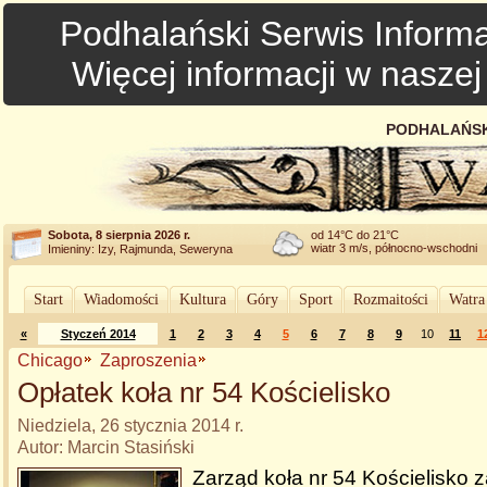
Podhalański Serwis Informa
Więcej informacji w nasze
PODHALAŃSK
Sobota, 8 sierpnia 2026 r.
od 14°C do 21°C
wiatr 3 m/s, północno-wschodni
Imieniny: Izy, Rajmunda, Seweryna
Start
Wiadomości
Kultura
Góry
Sport
Rozmaitości
Watra
«
Styczeń 2014
1
2
3
4
5
6
7
8
9
10
11
1
Chicago
Zaproszenia
Opłatek koła nr 54 Kościelisko
Niedziela, 26 stycznia 2014 r.
Autor: Marcin Stasiński
Zarząd koła nr 54 Kościelisko 