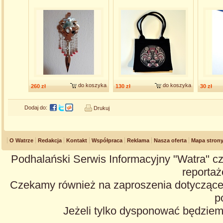
do koszyka
do koszyka
260 zł
130 zł
30 zł
Dodaj do:
Drukuj
O Watrze
Redakcja
Kontakt
Współpraca
Reklama
Nasza oferta
Mapa stron
Podhalański Serwis Informacyjny "Watra" cz
reportaże
Czekamy również na zaproszenia dotyczące z
p
Jeżeli tylko dysponować będzie