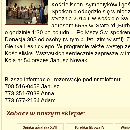
Kościeliscan, sympatyków i goś
Spotkanie odbędzie się w niedz
stycznia 2014 r. w Kościele Św.
adresem 5555 w. State rd.,Bur
o godzinie 1:30 po południu. Po Mszy Św. spotkan
Donacja 30$ od osoby (w tym bufet i zimny stół). 
Gienka Leśnickiego. W programie także występ z
Kościeliska. Wszystkich serdecznie zaprasza w i
Koła nr 54 prezes Janusz Nowak.
Bliższe informacje i rezerwacje pod nr telefonu:
708 516-0458 Janusz
773 351-7039 Anna
773 677-2154 Adam
Zobacz w naszym sklepie:
Spinka góralska XVIII
Torebka filcowa IV
Wisio