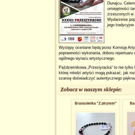
Dunajcu. Celem
umiejętności t
zrzeszonych w 
Wydarzenie popu
jego tradycyjne
Występy oceniane będą przez Komisję Artys
poprawności wykonania, doboru repertuaru d
ogólnego wyrazu artystycznego.
Październikowa „Przeziyracka” to nie tylko
której młodzi artyści mogą pokazać, jak ro
szansę doświadczyć autentycznego piękna 
Zobacz w naszym sklepie:
Bransoletk​a "Z pirytem"
Ba