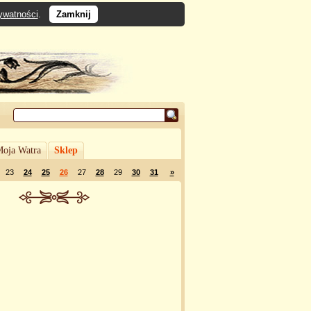
rywatności
.
Zamknij
oja Watra
Sklep
23
24
25
26
27
28
29
30
31
»