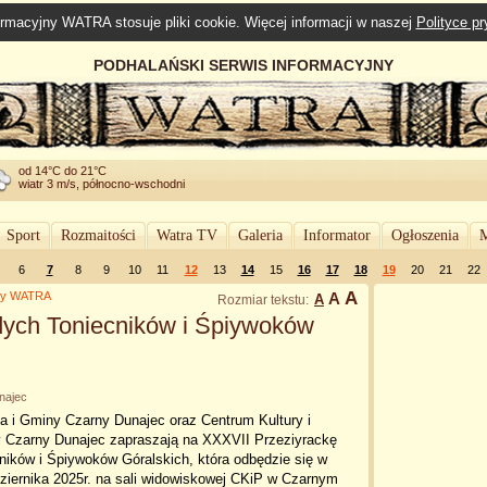
rmacyjny WATRA stosuje pliki cookie. Więcej informacji w naszej
Polityce p
PODHALAŃSKI SERWIS INFORMACYJNY
od 14°C do 21°C
wiatr 3 m/s, północno-wschodni
Sport
Rozmaitości
Watra TV
Galeria
Informator
Ogłoszenia
M
6
7
8
9
10
11
12
13
14
15
16
17
18
19
20
21
22
A
lny WATRA
A
A
Rozmiar tekstu:
dych Toniecników i Śpiywoków
najec
a i Gminy Czarny Dunajec oraz Centrum Kultury i
 Czarny Dunajec zapraszają na XXXVII Przeziyrackę
ników i Śpiywoków Góralskich, która odbędzie się w
ziernika 2025r. na sali widowiskowej CKiP w Czarnym