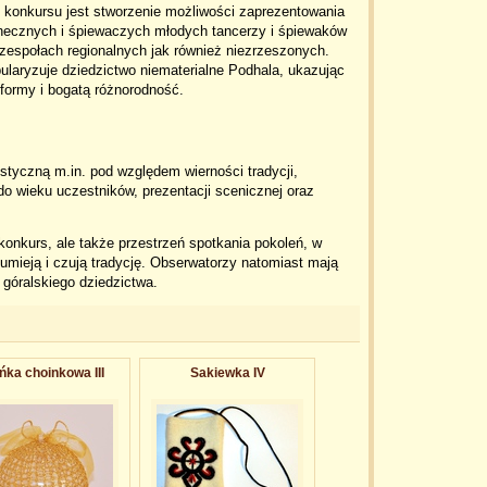
 konkursu jest stworzenie możliwości zaprezentowania
anecznych i śpiewaczych młodych tancerzy i śpiewaków
zespołach regionalnych jak również niezrzeszonych.
laryzuje dziedzictwo niematerialne Podhala, ukazując
 formy i bogatą różnorodność.
tyczną m.in. pod względem wierności tradycji,
o wieku uczestników, prezentacji scenicznej oraz
 konkurs, ale także przestrzeń spotkania pokoleń, w
zumieją i czują tradycję. Obserwatorzy natomiast mają
góralskiego dziedzictwa.
ńka choinkowa III
Sakiewka IV