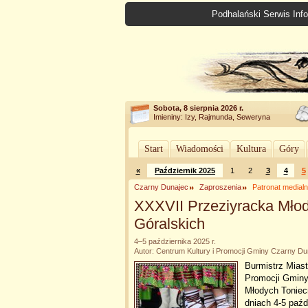
Podhalański Serwis Info
Sobota, 8 sierpnia 2026 r.
Imieniny: Izy, Rajmunda, Seweryna
Start
Wiadomości
Kultura
Góry
«
Październik 2025
1
2
3
4
5
Czarny Dunajec
Zaproszenia
Patronat media
XXXVII Przeziyracka Mło
Góralskich
4–5 października 2025 r.
Autor: Centrum Kultury i Promocji Gminy Czarny Du
Burmistrz Miast
Promocji Gminy
Młodych Toniec
dniach 4-5 paźd