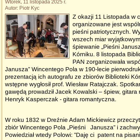
Wtorek, 11 listopada 2025 r.
Autor: Piotr Kyc
Z okazji 11 Listopada w 
organizowane jest wspól
pieśni patriotycznych. 
wszech miar wyjątkowym
śpiewanie „Pieśni Janus
Kórniku. 8 listopada Bibl
PAN zorganizowała wspól
Janusza” Wincentego Pola w 190-lecie pierwodru
prezentacją ich autografu ze zbiorów Biblioteki Kór
wstępne wygłosił prof. Wiesław Ratajczak. Spotk
gawędą prowadził Jacek Kowalski – śpiew, gitara 
Henryk Kasperczak - gitara romantyczna.
W roku 1832 w Dreźnie Adam Mickiewicz przeczyta
zbiór Wincentego Pola „Pieśni Janusza” i zachwyc
Powiedział wtedy Polowi: ”Daję ci patent na pisa