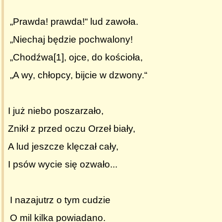
„Prawda! prawda!“ lud zawoła.
„Niechaj będzie pochwalony!
„Chodźwa[1], ojce, do kościoła,
„A wy, chłopcy, bijcie w dzwony.“
I już niebo poszarzało,
Znikł z przed oczu Orzeł biały,
A lud jeszcze klęczał cały,
I psów wycie się ozwało...
I nazajutrz o tym cudzie
O mil kilka powiadano.