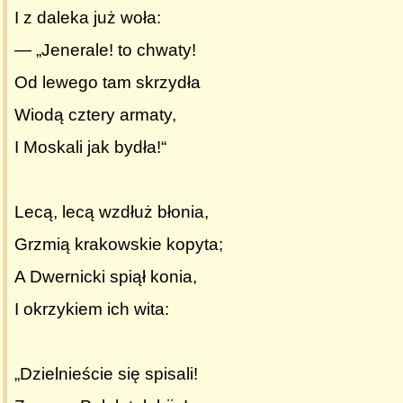
I z daleka już woła:
— „Jenerale! to chwaty!
Od lewego tam skrzydła
Wiodą cztery armaty,
I Moskali jak bydła!“
Lecą, lecą wzdłuż błonia,
Grzmią krakowskie kopyta;
A Dwernicki spiął konia,
I okrzykiem ich wita:
„Dzielnieście się spisali!