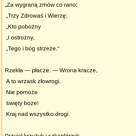
„Za wygraną zmów co rano:
„Trzy Zdrowaś i Wierzę;
„Kto pobożny
„I ostrożny,
„Tego i bóg strzeże.“
Rzekła — płacze. — Wrona kracze,
A to wrzask złowrogi.
Nie pomoże
święty boże!
Kraj nad wszystko drogi.
Przyjął krzyżyk i szkaplérzyk,