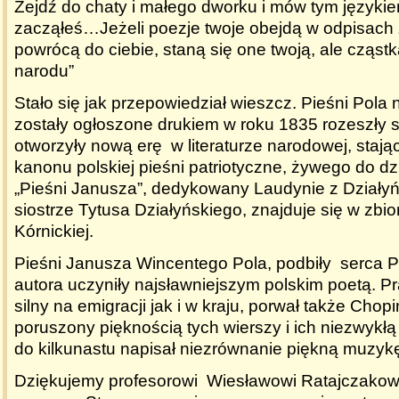
Zejdź do chaty i małego dworku i mów tym językie
zacząłeś…Jeżeli poezje twoje obejdą w odpisach z
powrócą do ciebie, staną się one twoją, ale cząst
narodu”
Stało się jak przepowiedział wieszcz. Pieśni Pola 
zostały ogłoszone drukiem w roku 1835 rozeszły s
otworzyły nową erę w literaturze narodowej, stają
kanonu polskiej pieśni patriotyczne, żywego do dz
„Pieśni Janusza”, dedykowany Laudynie z Działyńs
siostrze Tytusa Działyńskiego, znajduje się w zbior
Kórnickiej.
Pieśni Janusza Wincentego Pola, podbiły serca 
autora uczyniły najsławniejszym polskim poetą. Pr
silny na emigracji jak i w kraju, porwał także Chopi
poruszony pięknością tych wierszy i ich niezwykł
do kilkunastu napisał niezrównanie piękną muzyk
Dziękujemy profesorowi Wiesławowi Ratajczakow