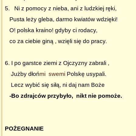
5. Ni z pomocy z nieba, ani z ludzkiej ręki,
Pusta leży gleba, darmo kwiatów wdzięki!
O! polska kraino! gdyby ci rodacy,
co za ciebie giną , wzięli się do pracy.
6. I po garstce ziemi z Ojczyzny zabrali ,
Jużby dłoń
mi swemi
Polskę usypali.
Lecz wybić się siłą, ni daj nam Boże
-
Bo zdrajców przybyło, nikt nie pomoże.
POŻEGNANIE