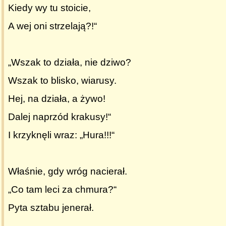
Kiedy wy tu stoicie,
A wej oni strzelają?!“
„Wszak to działa, nie dziwo?
Wszak to blisko, wiarusy.
Hej, na działa, a żywo!
Dalej naprzód krakusy!“
I krzyknęli wraz: „Hura!!!“
Właśnie, gdy wróg nacierał.
„Co tam leci za chmura?“
Pyta sztabu jenerał.