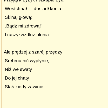
Westchnął — dosiadł konia —
Skinął głową:
„Bądź mi zdrową!“
I ruszył wzdłuż błonia.
Ale prędzéj z szaréj przędzy
Srebrna nić wypłynie,
Niż we swaty
Do jej chaty
Staś kiedy zawinie.