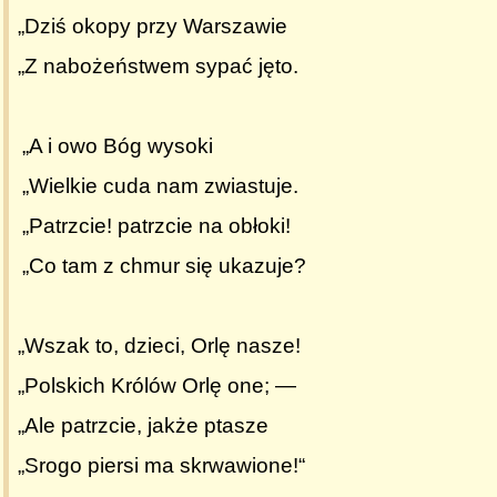
„Dziś okopy przy Warszawie
„Z nabożeństwem sypać jęto.
„A i owo Bóg wysoki
„Wielkie cuda nam zwiastuje.
„Patrzcie! patrzcie na obłoki!
„Co tam z chmur się ukazuje?
„Wszak to, dzieci, Orlę nasze!
„Polskich Królów Orlę one; —
„Ale patrzcie, jakże ptasze
„Srogo piersi ma skrwawione!“