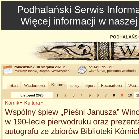
Podhalański Serwis Informa
Więcej informacji w nasze
PODHALAŃSK
Poniedziałek, 10 sierpnia 2026 r.
od 14°C do 21°C
wiatr 3 m/s, północno-wschodni
Imieniny: Bianki, Borysa, Wawrzyńca
Kultura
Start
Wiadomości
Góry
Sport
Rozmaitości
Watra
Listopad 2025
1
2
3
4
5
6
7
8
9
10
1
Kórnik
Kultura
Wspólny śpiew „Pieśni Janusza” Win
w 190-lecie pierwodruku oraz prezenta
autografu ze zbiorów Biblioteki Kórnic