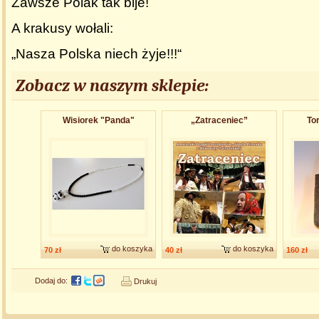
Zawsze Polak tak bije!
A krakusy wołali:
„Nasza Polska niech żyje!!!“
Zobacz w naszym sklepie:
Wisiorek "Panda"
„Zatraceniec”
Tor
do koszyka
do koszyka
70 zł
40 zł
160 zł
Dodaj do:
Drukuj