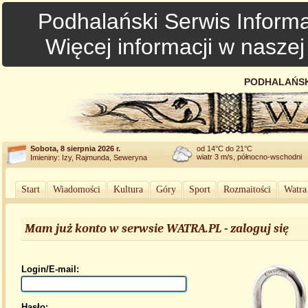
Podhalański Serwis Informa
Więcej informacji w nasze
PODHALAŃSK
Sobota, 8 sierpnia 2026 r.
od 14°C do 21°C
wiatr 3 m/s, północno-wschodni
Imieniny: Izy, Rajmunda, Seweryna
Start
Wiadomości
Kultura
Góry
Sport
Rozmaitości
Watra
Mam już konto w serwsie WATRA.PL - zaloguj się
Login/E-mail:
Hasło: