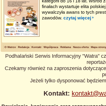
kategorii do 16 i 18 lat. Wśró
finałach wystartuje elita polskie
wywalczyła awans to tych pres
zawodów.
czytaj więcej
O Watrze
Redakcja
Kontakt
Współpraca
Reklama
Nasza oferta
Mapa stron
Podhalański Serwis Informacyjny "Watra" cz
reportaże
Czekamy również na zaproszenia dotyczące z
p
Jeżeli tylko dysponować będzie
Kontakt:
kontakt@wa