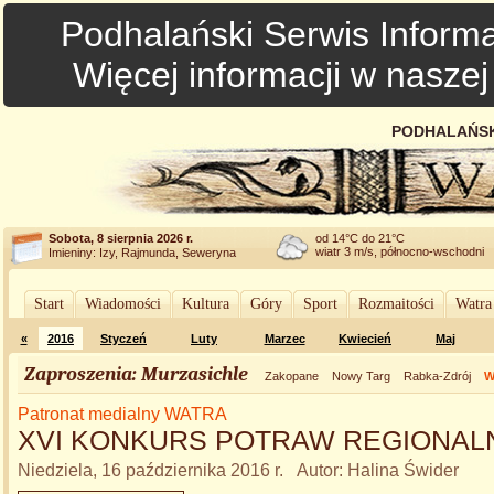
Podhalański Serwis Informa
Więcej informacji w nasze
PODHALAŃSK
Sobota, 8 sierpnia 2026 r.
od 14°C do 21°C
wiatr 3 m/s, północno-wschodni
Imieniny: Izy, Rajmunda, Seweryna
Start
Wiadomości
Kultura
Góry
Sport
Rozmaitości
Watra
«
2016
Styczeń
Luty
Marzec
Kwiecień
Maj
Zaproszenia: Murzasichle
Zakopane
Nowy Targ
Rabka-Zdrój
W
Patronat medialny WATRA
XVI KONKURS POTRAW REGIONAL
Niedziela, 16 października 2016 r. Autor: Halina Świder