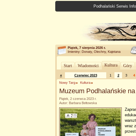
Podhalański Serwis Info
Piątek, 7 sierpnia 2026 r.
Imieniny: Donaty, Olechny, Kajetana
Kultura
Start
Wiadomości
Góry
«
Czerwiec 2023
1
2
3
4
Nowy Targ
Kultura
Muzeum Podhalańskie na 
Piątek, 2 czerwca 2023 r.
Autor: Barbara Bełtowska
Zapra
eduka
warszt
wraz z
przes