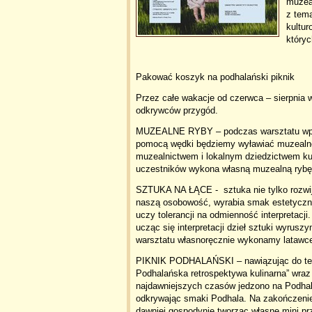
muzea
z tem
kultur
który
Pakować koszyk na podhalański piknik
Przez całe wakacje od czerwca – sierpn
odkrywców przygód.
MUZEALNE RYBY – podczas warsztatu wpr
pomocą wędki będziemy wyławiać muzealne
muzealnictwem i lokalnym dziedzictwem ku
uczestników wykona własną muzealną rybę
SZTUKA NA ŁĄCE - sztuka nie tylko rozwij
naszą osobowość, wyrabia smak estetyczny,
uczy tolerancji na odmienność interpretacji
ucząc się interpretacji dzieł sztuki wyrus
warsztatu własnoręcznie wykonamy latawce 
PIKNIK PODHALAŃSKI – nawiązując do tema
Podhalańska retrospektywa kulinarna” wraz
najdawniejszych czasów jedzono na Podhal
odkrywając smaki Podhala. Na zakończenie 
dawniej gospodynie tworząc własne mini pr