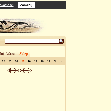
rywatności
.
Zamknij
oja Watra
Sklep
22
23
24
25
26
27
28
29
30
»