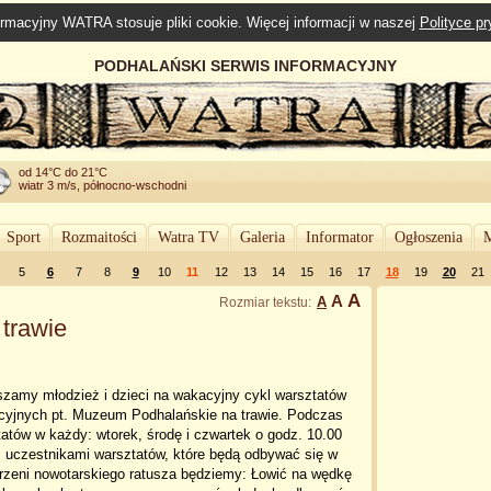
rmacyjny WATRA stosuje pliki cookie. Więcej informacji w naszej
Polityce p
PODHALAŃSKI SERWIS INFORMACYJNY
od 14°C do 21°C
wiatr 3 m/s, północno-wschodni
Sport
Rozmaitości
Watra TV
Galeria
Informator
Ogłoszenia
M
5
6
7
8
9
10
11
12
13
14
15
16
17
18
19
20
21
A
A
A
Rozmiar tekstu:
trawie
szamy młodzież i dzieci na wakacyjny cykl warsztatów
cyjnych pt. Muzeum Podhalańskie na trawie. Podczas
atów w każdy: wtorek, środę i czwartek o godz. 10.00
 uczestnikami warsztatów, które będą odbywać się w
trzeni nowotarskiego ratusza będziemy: Łowić na wędkę