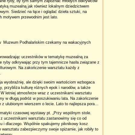
lne ryby, by tym samym zapoznać młodych odkrywców
atyką muzealną jak również lokalnym dziedzictwem
owym. Siedzieć na łące i oglądać dzieła sztuki, na
ch motywem przewodnim jest lato.
ia w Muzeum Podhalańskim czekamy na wakacyjnych
owadzając uczestników w tematykę muzealną za
 ryby odkrywając przy tym tajemnicze hasła związane z
lturowym. Na zakończenie warsztatu każdy z
.
a wyobraźnię, ale dzięki swoim wartościom wzbogaca
 przybliża kulturę różnych epok i narodów, a także
. W letniej atmosferze wraz z uczestnikami warsztatu
zymy w długą podróż w poszukiwaniu lata. Na zakończenie
z ulubionym wierszem o lecie. Lato to najlepsza pora…
tyki czasowej wystawy pt. „Przy wspólnym stole.
 z uczestnikami warsztatu zastanowimy się co od
u i dlaczego. Wspólnie spakujemy piknikowy kosz
warsztatu zabezpieczymy swoje spiżarnie, jak robiły to
zetwory.