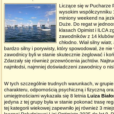
Liczące się w Pucharze 
wysokim współczynniku 1
miniony weekend na jezi
Duże. Do regat w jedno
klasach Opimist i ILCA zg
zawodników z 14 klubów
chłodno. Wiał silny wiatr
bardzo silny i porywisty, który spowodował, że ni
zawodnicy byli w stanie skutecznie żeglować i koń
Zdarzały się również przewrócenia jachtów. Najtrud
najmłodsi, najmniej doświadczeni zawodnicy o nis
W tych szczególnie trudnych warunkach, w grupie d
charakteru, odpornością psychiczną i fizyczną ora
umiejętnościami wykazała się 8 letnia
Luiza Biało
jedyna z tej grupy była w stanie pokonać trasę re
tej kategorii wiekowej zapewniło jej również 3 miej