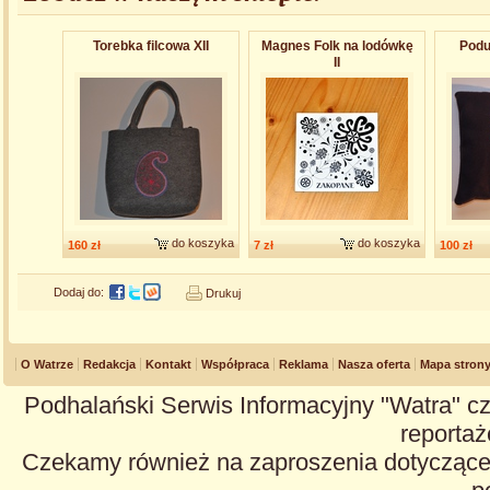
Torebka filcowa XII
Magnes Folk na lodówkę
Podu
II
do koszyka
do koszyka
160 zł
7 zł
100 zł
Dodaj do:
Drukuj
O Watrze
Redakcja
Kontakt
Współpraca
Reklama
Nasza oferta
Mapa stron
Podhalański Serwis Informacyjny "Watra" cz
reportaże
Czekamy również na zaproszenia dotyczące z