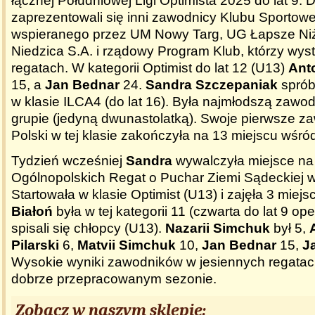
łącznej Południowej Ligi Optimista 2025 do lat 9. 
zaprezentowali się inni zawodnicy Klubu Sportowe
wspieranego przez UM Nowy Targ, UG Łapsze N
Niedzica S.A. i rządowy Program Klub, którzy wyst
regatach. W kategorii Optimist do lat 12 (U13)
Anto
15, a
Jan Bednar
24.
Sandra Szczepaniak
sprób
w klasie ILCA4 (do lat 16). Była najmłodszą zawod
grupie (jedyną dwunastolatką). Swoje pierwsze 
Polski w tej klasie zakończyła na 13 miejscu wśró
Tydzień wcześniej
Sandra
wywalczyła miejsce na
Ogólnopolskich Regat o Puchar Ziemi Sądeckiej 
Startowała w klasie Optimist (U13) i zajęła 3 miejs
Białoń
była w tej kategorii 11 (czwarta do lat 9 op
spisali się chłopcy (U13).
Nazarii Simchuk
był 5,
Pilarski
6,
Matvii Simchuk
10,
Jan Bednar
15,
J
Wysokie wyniki zawodników w jesiennych regatac
dobrze przepracowanym sezonie.
Zobacz w naszym sklepie: