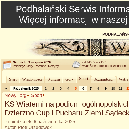
Podhalański Serwis Informa
Więcej informacji w nasze
PODHALAŃSK
Niedziela, 9 sierpnia 2026 r.
od 14°C do 21°C
wiatr 3 m/s, północno-wschodni
Imieniny: Klary, Romana, Rozyny
Sport
Start
Wiadomości
Kultura
Góry
Rozmaitości
Watra
«
Październik 2025
1
2
3
4
5
6
7
8
9
10
11
1
Nowy Targ
Sport
KS Wiaterni na podium ogólnopolskich
Dzierżno Cup i Pucharu Ziemi Sądeck
Poniedziałek, 6 października 2025 r.
Autor: Piotr Urzędowski