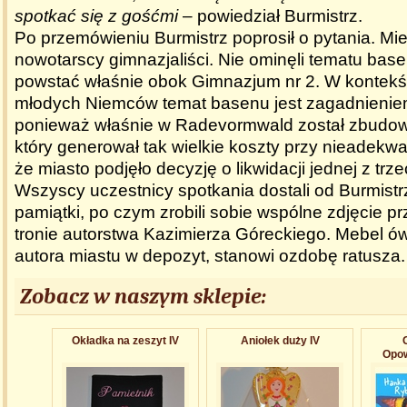
spotkać się z gośćmi
– powiedział Burmistrz.
Po przemówieniu Burmistrz poprosił o pytania. Miel
nowotarscy gimnazjaliści. Nie ominęli tematu base
powstać właśnie obok Gimnazjum nr 2. W kontekś
młodych Niemców temat basenu jest zagadnieni
ponieważ właśnie w Radevormwald został zbudo
który generował tak wielkie koszty przy nieadekw
że miasto podjęło decyzję o likwidacji jednej z trz
Wszyscy uczestnicy spotkania dostali od Burmist
pamiątki, po czym zrobili sobie wspólne zdjęcie p
tronie autorstwa Kazimierza Góreckiego. Mebel ó
autora miastu w depozyt, stanowi ozdobę ratusza.
Zobacz w naszym sklepie:
Okładka na zeszyt IV
Aniołek duży IV
Opow