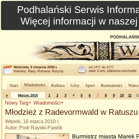
Podhalański Serwis Informa
Więcej informacji w nasze
PODHALAŃSK
Niedziela, 9 sierpnia 2026 r.
od 14°C do 21°C
wiatr 3 m/s, północno-wschodni
Imieniny: Klary, Romana, Rozyny
Wiadomości
Start
Kultura
Góry
Sport
Rozmaitości
Watra
«
Marzec 2010
1
2
3
4
5
6
7
8
9
10
11
1
Nowy Targ
Wiadomości
Młodzież z Radevormwald w Ratuszu
Wtorek, 16 marca 2010 r.
Autor: Piotr Rayski-Pawlik
Burmistrz miasta Marek F