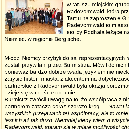
w ratuszu miejskim grup
Radevormwald, która p
Targu na zaproszenie Gi
Radevormwald to miasto 
stolicy Podhala leżące n
Niemiec, w regionie Bergische.
Młodzi Niemcy przybyli do sal reprezentacyjnych r
zostali przywitani przez Burmistrza. Mówił do nich
ponieważ bardzo dobrze włada językiem niemieck
zarysie historii miasta, z akcentem na dotychcza
partnerskie z Radevormwald była okazja porozma
dzieje się w mieście obecnie.
Burmistrz zwrócił uwagę na to, że współpraca z n
partnerem zatacza coraz szersze kręgi.
– Nawet j
wszystkich przejawach tej współpracy, ale to mnie
jest ich aż tak dużo. Niemniej kiedy wiem o wizycie
Radevormwald, staram się w miarę możliwości cho