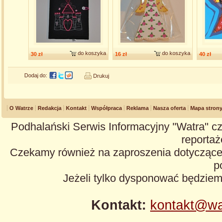
do koszyka
do koszyka
30 zł
16 zł
40 zł
Dodaj do:
Drukuj
O Watrze
Redakcja
Kontakt
Współpraca
Reklama
Nasza oferta
Mapa stron
Podhalański Serwis Informacyjny "Watra" cz
reportaże
Czekamy również na zaproszenia dotyczące z
p
Jeżeli tylko dysponować będzie
Kontakt:
kontakt@wa