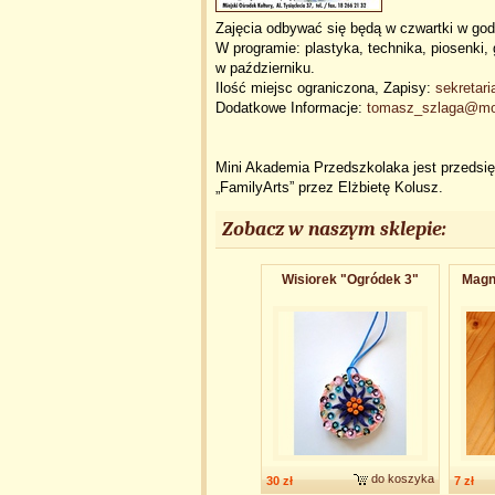
Zajęcia odbywać się będą w czwartki w god
W programie: plastyka, technika, piosenki,
w październiku.
Ilość miejsc ograniczona, Zapisy:
sekretar
Dodatkowe Informacje:
tomasz_szlaga@mok
Mini Akademia Przedszkolaka jest przeds
„FamilyArts” przez Elżbietę Kolusz.
Zobacz w naszym sklepie:
Wisiorek "Ogródek 3"
Magn
do koszyka
30 zł
7 zł