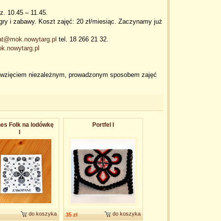
z. 10.45 – 11.45.
 gry i zabawy. Koszt zajęć: 20 zł/miesiąc. Zaczynamy już
iat@mok.nowytarg.pl
tel. 18 266 21 32.
.nowytarg.pl
ięwzięciem niezależnym, prowadzonym sposobem zajęć
es Folk na lodówkę
Portfel I
I
do koszyka
do koszyka
35 zł