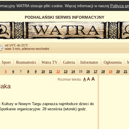
rmacyjny WATRA stosuje pliki cookie. Więcej informacji w naszej
Polityce p
PODHALAŃSKI SERWIS INFORMACYJNY
od 14°C do 21°C
wiatr 3 m/s, północno-wschodni
Sport
Rozmaitości
Watra TV
Galeria
Informator
Ogłoszenia
M
5
6
7
8
9
10
11
12
13
14
15
16
17
18
19
20
21
A
A
A
Rozmiar tekstu:
laka
k Kultury w Nowym Targu zaprasza najmłodsze dzieci do
Spotkanie organizacyjne: 28 września (wtorek) godz.