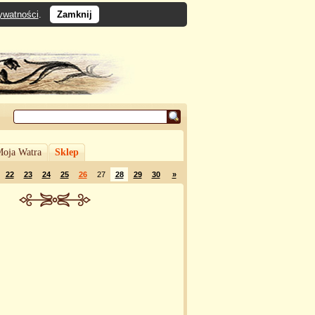
rywatności
.
Zamknij
oja Watra
Sklep
22
23
24
25
26
27
28
29
30
»