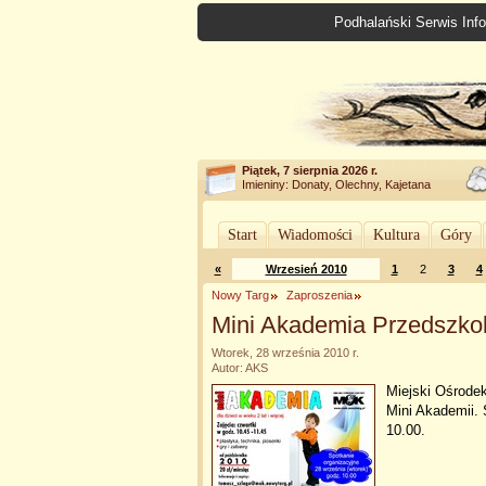
Podhalański Serwis Info
Piątek, 7 sierpnia 2026 r.
Imieniny: Donaty, Olechny, Kajetana
Start
Wiadomości
Kultura
Góry
«
Wrzesień 2010
1
2
3
4
Nowy Targ
Zaproszenia
Mini Akademia Przedszko
Wtorek, 28 września 2010 r.
Autor: AKS
Miejski Ośrode
Mini Akademii. 
10.00.