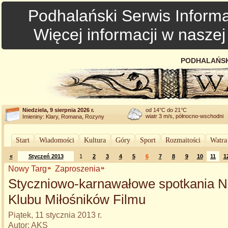
Podhalański Serwis Informa
Więcej informacji w nasze
PODHALAŃSK
Niedziela, 9 sierpnia 2026 r.
od 14°C do 21°C
wiatr 3 m/s, północno-wschodni
Imieniny: Klary, Romana, Rozyny
Start
Wiadomości
Kultura
Góry
Sport
Rozmaitości
Watra
«
Styczeń 2013
1
2
3
4
5
6
7
8
9
10
11
1
Nowy Targ
Zaproszenia
Styczniowo-karnawałowe spotkania N
Klubu Miłośników Filmu
Piątek, 11 stycznia 2013 r.
Autor: AKS