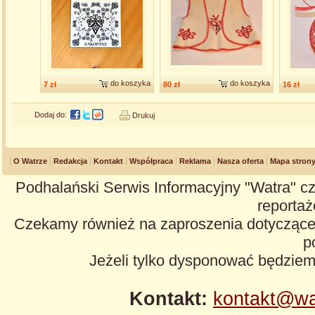
do koszyka
do koszyka
7 zł
80 zł
16 zł
Dodaj do:
Drukuj
O Watrze
Redakcja
Kontakt
Współpraca
Reklama
Nasza oferta
Mapa stron
Podhalański Serwis Informacyjny "Watra" cz
reportaże
Czekamy również na zaproszenia dotyczące z
p
Jeżeli tylko dysponować będzie
Kontakt:
kontakt@wa