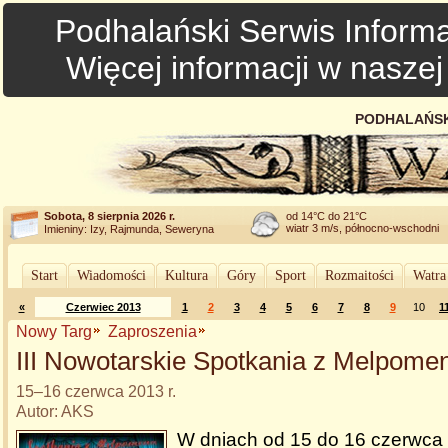
Podhalański Serwis Informa
Więcej informacji w nasze
PODHALAŃSK
Sobota, 8 sierpnia 2026 r.
od 14°C do 21°C
wiatr 3 m/s, północno-wschodni
Imieniny: Izy, Rajmunda, Seweryna
Start
Wiadomości
Kultura
Góry
Sport
Rozmaitości
Watra
«
Czerwiec 2013
1
2
3
4
5
6
7
8
9
10
1
Nowy Targ
Zaproszenia
III Nowotarskie Spotkania z Melpome
15–16 czerwca 2013 r.
Autor: AKS
W dniach od 15 do 16 czerwca 