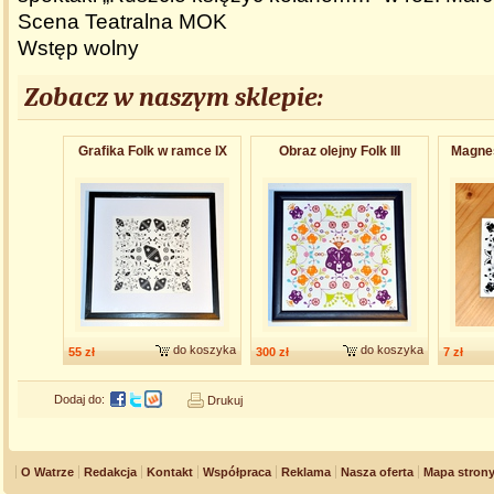
Scena Teatralna MOK
Wstęp wolny
Zobacz w naszym sklepie:
Grafika Folk w ramce IX
Obraz olejny Folk III
Magnes
do koszyka
do koszyka
55 zł
300 zł
7 zł
Dodaj do:
Drukuj
O Watrze
Redakcja
Kontakt
Współpraca
Reklama
Nasza oferta
Mapa stron