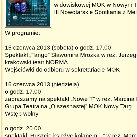
widowiskowej MOK w Nowym Ta
III Nowotarskie Spotkania z M
W programie:
15 czerwca 2013 (sobota) o godz. 17.00
Spektakl „Tango” Sławomira Mrożka w reż. Jerzeg
krakowski teatr NORMA
Wejściówki do odbioru w sekretariacie MOK
16 czerwca 2013 (niedziela)
o godz. 17.00
zapraszamy na spektakl „Nowe T” w reż. Marcina 
Grupa Teatralna „O szesnastej” MOK Nowy Targ
Wstęp wolny
o godz. 20.00
spektakl „Ruszcie księżyc kolanem…” w reż. Marc