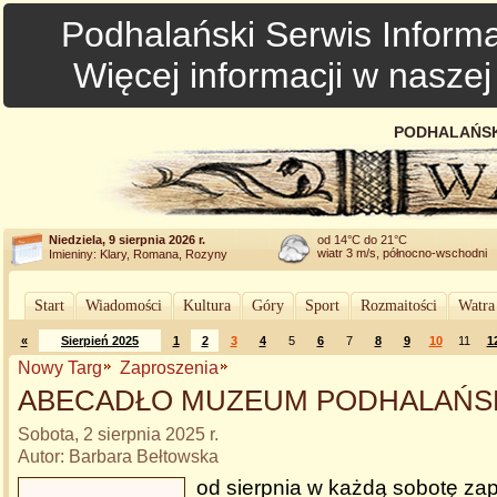
Podhalański Serwis Informa
Więcej informacji w nasze
PODHALAŃSK
Niedziela, 9 sierpnia 2026 r.
od 14°C do 21°C
wiatr 3 m/s, północno-wschodni
Imieniny: Klary, Romana, Rozyny
Start
Wiadomości
Kultura
Góry
Sport
Rozmaitości
Watra
«
Sierpień 2025
1
2
3
4
5
6
7
8
9
10
11
1
Nowy Targ
Zaproszenia
ABECADŁO MUZEUM PODHALAŃS
Sobota, 2 sierpnia 2025 r.
Autor: Barbara Bełtowska
od sierpnia w każdą sobotę z