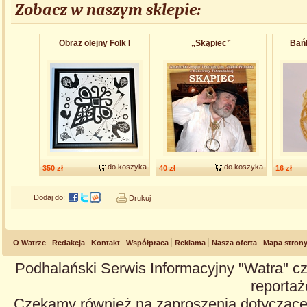
Zobacz w naszym sklepie:
Obraz olejny Folk I
„Skąpiec”
Bańk
do koszyka
do koszyka
350 zł
40 zł
16 zł
Dodaj do:
Drukuj
O Watrze
Redakcja
Kontakt
Współpraca
Reklama
Nasza oferta
Mapa stron
Podhalański Serwis Informacyjny "Watra" cz
reportaże
Czekamy również na zaproszenia dotyczące z