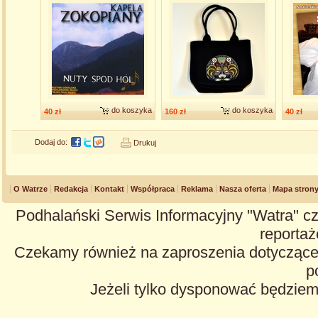
do koszyka
do koszyka
40 zł
160 zł
40 zł
Dodaj do:
Drukuj
O Watrze
Redakcja
Kontakt
Współpraca
Reklama
Nasza oferta
Mapa stron
Podhalański Serwis Informacyjny "Watra" cz
reportaże
Czekamy również na zaproszenia dotyczące z
p
Jeżeli tylko dysponować będzie