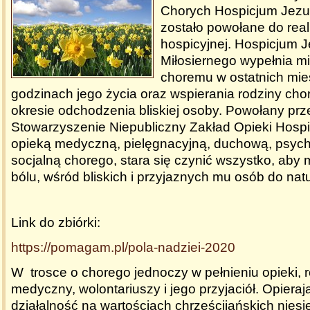
Chorych Hospicjum Jezu
zostało powołane do reali
hospicyjnej. Hospicjum 
Miłosiernego wypełnia mi
choremu w ostatnich mie
godzinach jego życia oraz wspierania rodziny ch
okresie odchodzenia bliskiej osoby. Powołany prz
Stowarzyszenie Niepubliczny Zakład Opieki Hospi
opieką medyczną, pielęgnacyjną, duchową, psycho
socjalną chorego, stara się czynić wszystko, aby 
bólu, wśród bliskich i przyjaznych mu osób do natu
Link do zbiórki:
https://pomagam.pl/pola-
nadziei-2020
W trosce o chorego jednoczy w pełnieniu opieki, r
medyczny, wolontariuszy i jego przyjaciół. Opieraj
działalność na wartościach chrześcijańskich nies