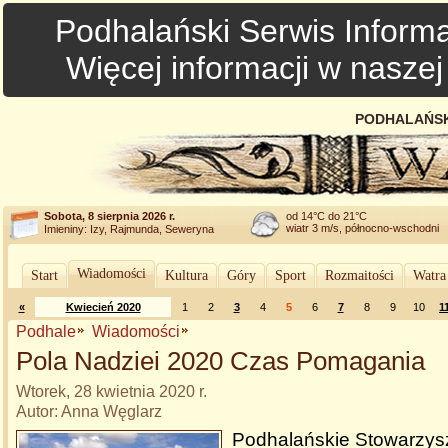
Podhalański Serwis Informa
Więcej informacji w nasze
PODHALAŃSK
Sobota, 8 sierpnia 2026 r.
od 14°C do 21°C
wiatr 3 m/s, północno-wschodni
Imieniny: Izy, Rajmunda, Seweryna
Wiadomości
Start
Kultura
Góry
Sport
Rozmaitości
Watra
«
Kwiecień 2020
1
2
3
4
5
6
7
8
9
10
1
Podhale
Wiadomości
Pola Nadziei 2020 Czas Pomagania
Wtorek, 28 kwietnia 2020 r.
Autor: Anna Węglarz
Podhalańskie Stowarzysz