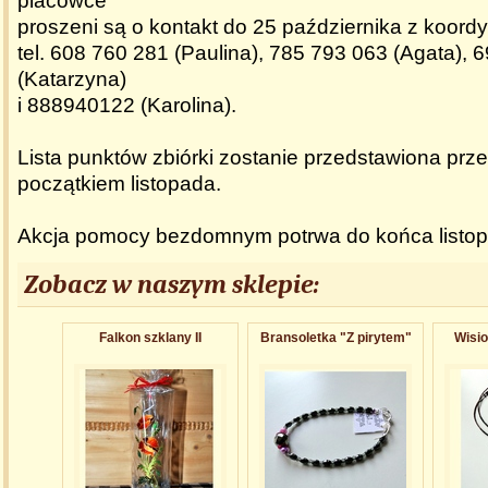
placówce
proszeni są o kontakt do 25 października z koordy
tel. 608 760 281 (Paulina), 785 793 063 (Agata),
(Katarzyna)
i 888940122 (Karolina).
Lista punktów zbiórki zostanie przedstawiona prz
początkiem listopada.
Akcja pomocy bezdomnym potrwa do końca listop
Zobacz w naszym sklepie:
Falkon szklany II
Bransoletk​a "Z pirytem"
Wisio