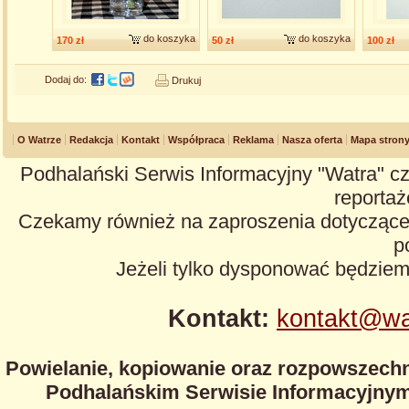
do koszyka
do koszyka
170 zł
50 zł
100 zł
Dodaj do:
Drukuj
O Watrze
Redakcja
Kontakt
Współpraca
Reklama
Nasza oferta
Mapa stron
Podhalański Serwis Informacyjny "Watra" cz
reportaże
Czekamy również na zaproszenia dotyczące z
p
Jeżeli tylko dysponować będzie
Kontakt:
kontakt@wa
Powielanie, kopiowanie oraz rozpowszechn
Podhalańskim Serwisie Informacyjnym