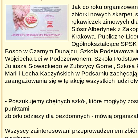
Jak co roku organizowana
zbiórki nowych skarpet, s
rękawiczek zimowych dl
Sióstr Albertynek z Zako
Krakowa. Publiczne Lic
Ogólnokształcące SPSK 
Bosco w Czarnym Dunajcu, Szkoła Podstawowa im.
Wojciecha Lei w Podczerwonem, Szkoła Podstawo
Juliusza Słowackiego w Zubrzycy Górnej, Szkoła
Marii i Lecha Kaczyńskich w Podsarniu zachęcają
zaangażowania się w tę akcję wszystkich ludzi ot
- Poszukujemy chętnych szkół, które mogłyby zos
punktami
zbiórki odzieży dla bezdomnych - mówią organizat
Wszyscy zainteresowani przeprowadzeniem zbiórk