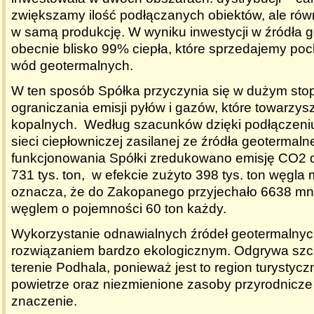
zwiększamy ilość podłączanych obiektów, ale rów
w samą produkcję. W wyniku inwestycji w źródła 
obecnie blisko 99% ciepła, które sprzedajemy poch
wód geotermalnych.
W ten sposób Spółka przyczynia się w dużym sto
ograniczania emisji pyłów i gazów, które towarzys
kopalnych. Według szacunków dzięki podłączeni
sieci ciepłowniczej zasilanej ze źródła geotermaln
funkcjonowania Spółki zredukowano emisję CO2 d
731 tys. ton, w efekcie zużyto 398 tys. ton węgla 
oznacza, że do Zakopanego przyjechało 6638 mn
węglem o pojemności 60 ton każdy.
Wykorzystanie odnawialnych źródeł geotermalnych
rozwiązaniem bardzo ekologicznym. Odgrywa szc
terenie Podhala, ponieważ jest to region turystycz
powietrze oraz niezmienione zasoby przyrodnicz
znaczenie.