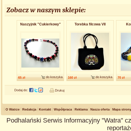
Zobacz w naszym sklepie:
Naszyjnik "Cukierkowy"
Torebka filcowa VII
Kor
do koszyka
do koszyka
65 zł
160 zł
70 zł
Dodaj do:
Drukuj
O Watrze
Redakcja
Kontakt
Współpraca
Reklama
Nasza oferta
Mapa stron
Podhalański Serwis Informacyjny "Watra" cz
reportaże