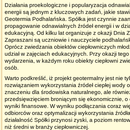
Działania proekologiczne i popularyzacja odnawia
energii są jednym z kluczowych zadań, jakie staw
Geotermia Podhalańska. Spółka jest czynnie z
propagowanie odnawialnych źródeł energii i w dzi
edukacyjną. Od kilku lat organizuje z okazji Dnia 
Zapraszani są uczniowie i nauczyciele podhalańsk
Oprócz zwiedzania obiektów ciepłowniczych młodz
udział w zajęciach edukacyjnych. Przy okazji tego
wydarzenia, w każdym roku obiekty ciepłowni zw
osób.
Warto podkreślić, iż projekt geotermalny jest nie
rozwiązaniem wykorzystania źródeł ciepłej wody 
znaczeniu dla środowiska naturalnego, ale również
przedsięwzięciem broniącym się ekonomicznie, o
wyniki finansowe. W wyniku podłączania coraz wię
odbiorców oraz optymalizacji wykorzystania źród
działalność Spółki przynosi zyski, a poziom rento
niż średni w branży ciepłowniczej.