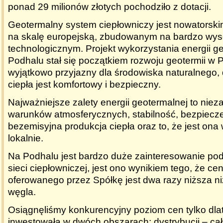
ponad 29 milionów złotych pochodziło z dotacji.
Geotermalny system ciepłowniczy jest nowatorsk
na skalę europejską, zbudowanym na bardzo wys
technologicznym. Projekt wykorzystania energii g
Podhalu stał się początkiem rozwoju geotermii w P
wyjątkowo przyjazny dla środowiska naturalnego,
ciepła jest komfortowy i bezpieczny.
Najważniejsze zalety energii geotermalnej to niez
warunków atmosferycznych, stabilność,
bezpiecz
bezemisyjna produkcja ciepła oraz to, że jest on
lokalnie.
Na Podhalu jest bardzo duże zainteresowanie po
sieci ciepłowniczej, jest ono wynikiem tego, że ce
oferowanego przez Spółkę jest dwa razy niższa ni
węgla.
Osiągnęliśmy konkurencyjny poziom cen tylko dla
inwestowała w dwóch obszarach: dystrybucji – ca