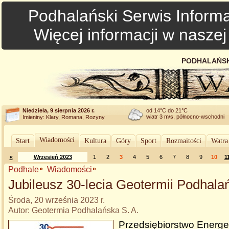
Podhalański Serwis Informa
Więcej informacji w nasze
PODHALAŃSK
Niedziela, 9 sierpnia 2026 r.
od 14°C do 21°C
wiatr 3 m/s, północno-wschodni
Imieniny: Klary, Romana, Rozyny
Wiadomości
Start
Kultura
Góry
Sport
Rozmaitości
Watra
«
Wrzesień 2023
1
2
3
4
5
6
7
8
9
10
1
Podhale
Wiadomości
Jubileusz 30-lecia Geotermii Podhalań
Środa, 20 września 2023 r.
Autor: Geotermia Podhalańska S. A.
Przedsiębiorstwo Energet