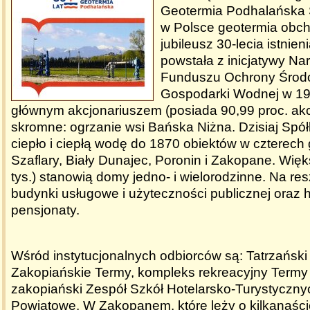
Geotermia Podhalańska 
w Polsce geotermia obch
jubileusz 30-lecia istnien
powstała z inicjatywy N
Funduszu Ochrony Środo
Gospodarki Wodnej w 1993 
głównym akcjonariuszem (posiada 90,99 proc. akcj
skromne: ogrzanie wsi Bańska Niżna. Dzisiaj Spó
ciepło i ciepłą wodę do 1870 obiektów w czterech
Szaflary, Biały Dunajec, Poronin i Zakopane. Wię
tys.) stanowią domy jedno- i wielorodzinne. Na res
budynki usługowe i użyteczności publicznej oraz h
pensjonaty.
Wśród instytucjonalnych odbiorców są: Tatrzańsk
Zakopiańskie Termy, kompleks rekreacyjny Termy 
zakopiański Zespół Szkół Hotelarsko-Turystyczny
Powiatowe. W Zakopanem, które leży o kilkanaści