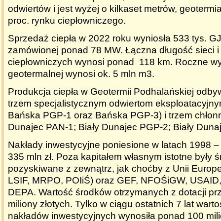
odwiertów i jest wyżej o kilkaset metrów, geoterm
proc. rynku ciepłowniczego.
Sprzedaż ciepła w 2022 roku wyniosła 533 tys. G
zamówionej ponad 78 MW. Łączna długość sieci i
ciepłowniczych wynosi ponad 118 km. Roczne w
geotermalnej wynosi ok. 5 mln m
3
.
Produkcja ciepła w Geotermii Podhalańskiej odbyw
trzem specjalistycznym odwiertom eksploatacyjny
Bańska PGP-1 oraz Bańska PGP-3) i trzem chłonn
Dunajec PAN-1; Biały Dunajec PGP-2; Biały Duna
Nakłady inwestycyjne poniesione w latach 1998 
335 mln zł. Poza kapitałem własnym istotne były ś
pozyskiwane z zewnątrz, jak choćby z Unii Europ
LSIF, MRPO, POIiŚ) oraz GEF, NFOŚiGW, USAID
DEPA. Wartość środków otrzymanych z dotacji pr
miliony złotych. Tylko w ciągu ostatnich 7 lat war
nakładów inwestycyjnych wynosiła ponad 100 mili