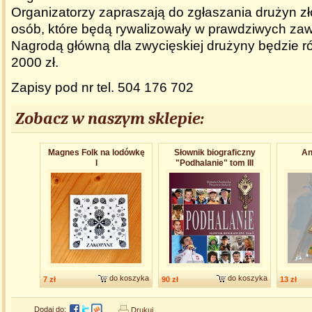
Organizatorzy zapraszają do zgłaszania drużyn z
osób, które będą rywalizowały w prawdziwych zaw
Nagrodą główną dla zwycięskiej drużyny będzie
2000 zł.
Zapisy pod nr tel. 504 176 702
Zobacz w naszym sklepie:
Magnes Folk na lodówkę
Słownik biograficzny
An
I
"Podhalanie" tom III
do koszyka
do koszyka
7 zł
90 zł
13 zł
Dodaj do:
Drukuj