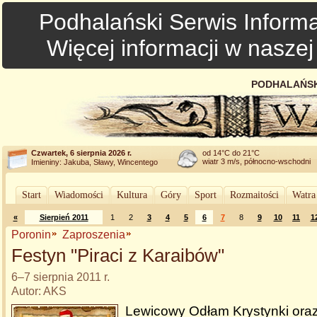
Podhalański Serwis Informa
Więcej informacji w nasze
PODHALAŃSK
Czwartek, 6 sierpnia 2026 r.
od 14°C do 21°C
wiatr 3 m/s, północno-wschodni
Imieniny: Jakuba, Sławy, Wincentego
Start
Wiadomości
Kultura
Góry
Sport
Rozmaitości
Watra
«
Sierpień 2011
1
2
3
4
5
6
7
8
9
10
11
1
Poronin
Zaproszenia
Festyn "Piraci z Karaibów"
6–7 sierpnia 2011 r.
Autor: AKS
Lewicowy Odłam Krystynki ora