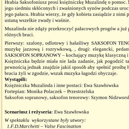
Hrabia Saksofoniusz prosi księżniczkę Muzalindę o pomoc.
jego siedmiu skłóconych i zwaśnionych synów podczas uroc
jego pałacu. Hrabia wierzy, że gdy kobieta zasiądzie z nimi 
ustaną wszelkie zwady i waśnie.
Muzalinda nie zdąży przekroczyć pałacowych progów a już 
różnych braci.
Pierwszy: szalony, odlotowy i hałaśliwy SAKSOFON TE
muzykę jazzową i rozrywkową, , drugi: elegancki, peda
SAKSOFON SOPRANOWY – kochający muzykę klasyczną i 
Księżniczka będzie miała nie lada zadanie, jak pogodzić t
pewnością jednak znajdzie jakiś sposób aby spełnić prośbę h
bracia żyli w zgodzie, wszak muzyka łagodzi obyczaje.
Wystąpili:
Księżniczka Muzalinda i inne postaci: Ewa Szawłowska
Fortepian: Monika Polaczek – Przestrzelska
Saksofon sopranowy, saksofon tenorowy: Szymon Nidzwors
Scenariusz i reżyseria
: Ewa Szawłowska
W spektaklu wykorzystane były utwory:
1.F.D.Marchetti – Valse Fascination