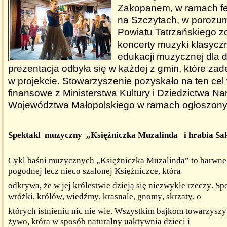
Zakopanem, w ramach fe
na Szczytach, w porozu
Powiatu Tatrzańskiego z
koncerty muzyki klasyczn
edukacji muzycznej dla dz
prezentacja odbyła się w każdej z gmin, które zad
w projekcie. Stowarzyszenie pozyskało na ten cel
finansowe z Ministerstwa Kultury i Dziedzictwa N
Województwa Małopolskiego w ramach ogłoszony
Spektakl muzyczny „Księżniczka Muzalinda i hrabia Sa
Cykl baśni muzycznych „Księżniczka Muzalinda” to barwne 
pogodnej lecz nieco szalonej Księżniczce, która
odkrywa, że w jej królestwie dzieją się niezwykłe rzeczy. Sp
wróżki, królów, wiedźmy, krasnale, gnomy, skrzaty, o
których istnieniu nic nie wie. Wszystkim bajkom towarzysz
żywo, która w sposób naturalny uaktywnia dzieci i