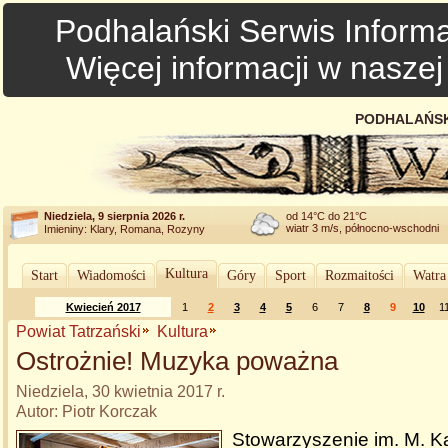
Podhalański Serwis Informa
Więcej informacji w nasze
PODHALAŃSK
Niedziela, 9 sierpnia 2026 r.
od 14°C do 21°C
wiatr 3 m/s, północno-wschodni
Imieniny: Klary, Romana, Rozyny
Kultura
Start
Wiadomości
Góry
Sport
Rozmaitości
Watra
Kwiecień 2017
1
2
3
4
5
6
7
8
9
10
1
Powiat Tatrzański
Kultura
Ostrożnie! Muzyka poważna
Niedziela, 30 kwietnia 2017 r.
Autor: Piotr Korczak
Stowarzyszenie im. M. K