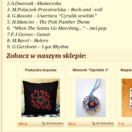
2.A.Dworzak –Humoreska
3. M.Polaczek-Przestrzelska – Rock-and –roll
4. G.Rossini – Uwertura “Cyrulik sewilski”
5. H.Mancini – The Pink Panther Theme
6. “When The Saints Go Marching...” – mel.pop.
7.F.J.Gossec- Gawot
8. M.Ravel – Bolero
9. G.Gershwin – I got Rhythm
Zobacz w naszym sklepie:
Poduszka brązowa
Wisiorek "Ogródek 3"
Magnes
do koszyka
do koszyka
100 zł
30 zł
7 zł