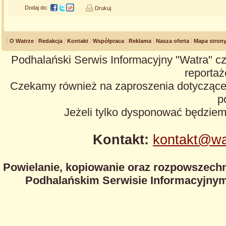
Dodaj do:
Drukuj
O Watrze
Redakcja
Kontakt
Współpraca
Reklama
Nasza oferta
Mapa stron
Podhalański Serwis Informacyjny "Watra" cz
reportaże
Czekamy również na zaproszenia dotyczące z
p
Jeżeli tylko dysponować będzie
Kontakt:
kontakt@wa
Powielanie, kopiowanie oraz rozpowszechn
Podhalańskim Serwisie Informacyjnym