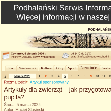
Podhalański Serwis Informa
Więcej informacji w nasze
PODHALAŃSK
Czwartek, 6 sierpnia 2026 r.
od 14°C do 21°C
wiatr 3 m/s, północno-wschodni
Imieniny: Jakuba, Sławy, Wincentego
Rozmaitości
Start
Wiadomości
Kultura
Góry
Sport
Watra
«
Marzec 2025
1
2
3
4
5
6
7
8
9
10
11
1
Rozmaitości
Artykuł sponsorowany
Artykuły dla zwierząt – jak przygoto
pupila?
Środa, 5 marca 2025 r.
Autor: Maciej Stasiński