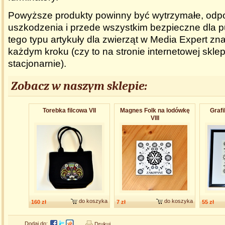
Powyższe produkty powinny być wytrzymałe, odp
uszkodzenia i przede wszystkim bezpieczne dla pu
tego typu
artykuły dla zwierząt w Media Expert
zna
każdym kroku (czy to na stronie internetowej skle
stacjonarnie).
Zobacz w naszym sklepie:
Torebka filcowa VII
Magnes Folk na lodówkę
Grafi
VIII
do koszyka
do koszyka
160 zł
7 zł
55 zł
Dodaj do:
Drukuj