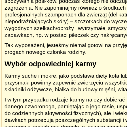
spożywania posiłków, podczas którego nie odczują
zagrożenia. Nie zapominajmy również o środkach 
profesjonalnych szamponach dla zwierząt (delikat
niepodrażniających skóry) – szczotkach do wycze
wygodnych szelkach/obroży i wytrzymałej smyczy,
zabawkach, np. w postaci piłeczek czy nakręcan
Tak wyposażeni, jesteśmy niemal gotowi na przyj
progach nowego członka rodziny.
Wybór odpowiedniej karmy
Karmy suche i mokre, jako podstawa diety kota lu
przysmaki powinny zapewnić zwierzęciu wszystki
składniki odżywcze, białka do budowy mięśni, wita
I w tym przypadku rodzaje karmy należy dobierać s
danego czworonoga, pamiętając o jego rasie, usp
do codziennych aktywności fizycznych), ale i wie
dawkach potrzebują poszczególnych substancji i 
szczeniaki, innych psy dorosłe, a jeszcze innych p