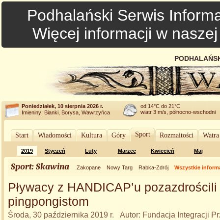
Podhalański Serwis Informa
Więcej informacji w nasze
PODHALAŃSK
Poniedziałek, 10 sierpnia 2026 r.
od 14°C do 21°C
wiatr 3 m/s, północno-wschodni
Imieniny: Bianki, Borysa, Wawrzyńca
Sport
Start
Wiadomości
Kultura
Góry
Rozmaitości
Watra
2019
Styczeń
Luty
Marzec
Kwiecień
Maj
Sport: Skawina
Zakopane
Nowy Targ
Rabka-Zdrój
Wszystkie inform
Pływacy z HANDICAP’u pozazdrościli
pingpongistom
Środa, 30 października 2019 r. Autor: Fundacja Integracji P