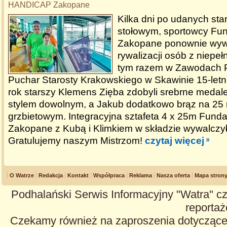
HANDICAP Zakopane
Kilka dni po udanych star
stołowym, sportowcy Fu
Zakopane ponownie wywa
rywalizacji osób z niepe
tym razem w Zawodach P
Puchar Starosty Krakowskiego w Skawinie 15-letni
rok starszy Klemens Zięba zdobyli srebrne medal
stylem dowolnym, a Jakub dodatkowo brąz na 25 
grzbietowym. Integracyjna sztafeta 4 x 25m Fun
Zakopane z Kubą i Klimkiem w składzie wywalczył
Gratulujemy naszym Mistrzom!
czytaj więcej
O Watrze
Redakcja
Kontakt
Współpraca
Reklama
Nasza oferta
Mapa stron
Podhalański Serwis Informacyjny "Watra" cz
reportaże
Czekamy również na zaproszenia dotyczące z