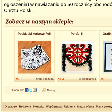
ogłoszenia) w nawiązaniu do 50 rocznicy obchodó
Chrztu Polski.
Zobacz w naszym sklepie:
Podkładki korkowe Folk
Portfel III
Grafik
do koszyka
do koszyka
25 zł
35 zł
55 zł
Dodaj do:
Drukuj
O Watrze
Redakcja
Kontakt
Współpraca
Reklama
Nasza oferta
Mapa stron