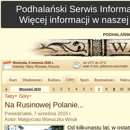
Podhalański Serwis Informa
Więcej informacji w nasze
PODHALAŃSK
Niedziela, 9 sierpnia 2026 r.
od 14°C do 21°C
wiatr 3 m/s, północno-wschodni
Imieniny: Klary, Romana, Rozyny
Góry
Start
Wiadomości
Kultura
Sport
Rozmaitości
Watra
«
Wrzesień 2015
1
2
3
4
5
6
7
8
9
10
1
Tatry
Góry
Na Rusinowej Polanie...
Poniedziałek, 7 września 2015 r.
Autor: Małgorzata Wonuczka-Wnuk
Od kilkunastu lat, w ostat