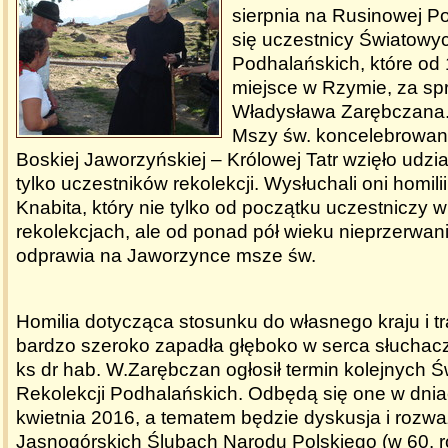
sierpnia na Rusinowej Po
się uczestnicy Światowyc
Podhalańskich, które od 
miejsce w Rzymie, za spr
Władysława Zarębczana.
Mszy św. koncelebrowane
Boskiej Jaworzyńskiej – Królowej Tatr wzięło udzia
tylko uczestników rekolekcji. Wysłuchali oni homili
Knabita, który nie tylko od początku uczestniczy w
rekolekcjach, ale od ponad pół wieku nieprzerwani
odprawia na Jaworzynce msze św.
Homilia dotycząca stosunku do własnego kraju i tr
bardzo szeroko zapadła głęboko w serca słuchac
ks dr hab. W.Zarębczan ogłosił termin kolejnych 
Rekolekcji Podhalańskich. Odbędą się one w dnia
kwietnia 2016, a tematem będzie dyskusja i rozwa
Jasnogórskich Ślubach Narodu Polskiego (w 60. r