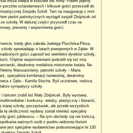
ysta msza święta w kościele św. Anny. Potem piękny
r pocztów sztandarowych i kilkuset gości przeszedł do
imnastycznej Zespołu Szkół. Tam na inaugurację z mini
tem pieśni patriotycznych wystąpił zespół Zbójnicek od
 ze szkołą. W dalszej części przyszedł czas na
zemowy, prezenty i wspomnienia gości.
mencie, kiedy głos zabrała Jadwiga Plucińska-Piksa,
ów szkoły opowiadając o latach powojennych w Zębie. W
dzonych gości zaprosił też wieloletni dyrektor szkoły,
och. Chętnie wspomnieniami podzielił się też inny
narciarski, dwukrotny medalista mistrzostw świata. Na
ny Heleny Marusarzówny, patronki szkoły – Maria
arz, specjalista kombinacji norweskiej, dwukrotny
towca z Zębu - Kamila Stocha. Byli uczniowie, rodzice,
a także sympatycy szkoły.
 tańcem zrobił też Mały Zbójnicek. Były wystawy,
ultimedialne i konkursy: wiedzy, plastyczny i literacki,
ę starej szkoły, poczęstunek, ale przede wszystkich
Na tę okoliczność wydany został również specjalny
ażdy gość jubileuszu. – Na tym obchody się nie kończą.
 spotkania ważnych osób z punktu widzenia historii
owane jest specjalne wydawnictwo podsumowujące te 130
, dyrektor Zespołu Szkół.