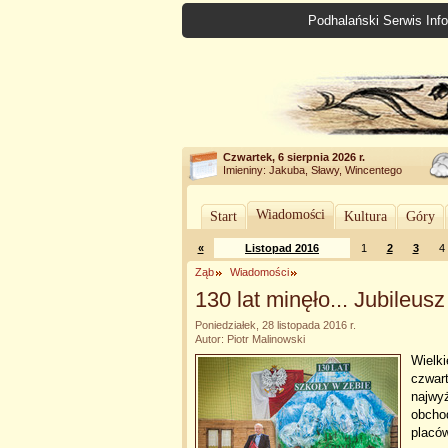
Podhalański Serwis Info
Czwartek, 6 sierpnia 2026 r.
Imieniny: Jakuba, Sławy, Wincentego
Wiadomości
Start
Kultura
Góry
«
Listopad 2016
1
2
3
4
Ząb
Wiadomości
130 lat minęło... Jubileus
Poniedziałek, 28 listopada 2016 r.
Autor: Piotr Malinowski
Wielki
czwart
najwy
obchod
placów