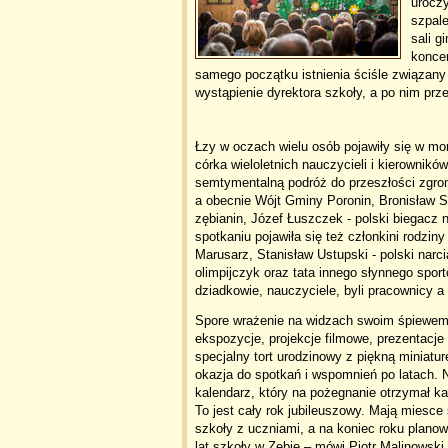
urocz
szpale
sali g
koncer
samego początku istnienia ściśle związany
wystąpienie dyrektora szkoły, a po nim pr
Łzy w oczach wielu osób pojawiły się w mo
córka wieloletnich nauczycieli i kierownik
semtymentalną podróż do przeszłości zgroma
a obecnie Wójt Gminy Poronin, Bronisław St
zębianin, Józef Łuszczek - polski biegacz 
spotkaniu pojawiła się też członkini rodzi
Marusarz, Stanisław Ustupski - polski narci
olimpijczyk oraz tata innego słynnego spor
dziadkowie, nauczyciele, byli pracownicy 
Spore wrażenie na widzach swoim śpiewem i
ekspozycje, projekcje filmowe, prezentacje m
specjalny tort urodzinowy z piękną miniatur
okazja do spotkań i wspomnień po latach. 
kalendarz, który na pożegnanie otrzymał k
To jest cały rok jubileuszowy. Mają miesce
szkoły z uczniami, a na koniec roku plan
lat szkoły w Zębie – mówi Piotr Malinowski