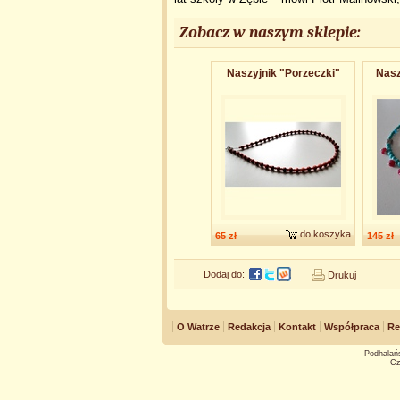
Zobacz w naszym sklepie:
Naszyjnik "Porzeczki"
Nasz
do koszyka
65 zł
145 zł
Dodaj do:
Drukuj
O Watrze
Redakcja
Kontakt
Współpraca
Re
Podhalańs
Cz