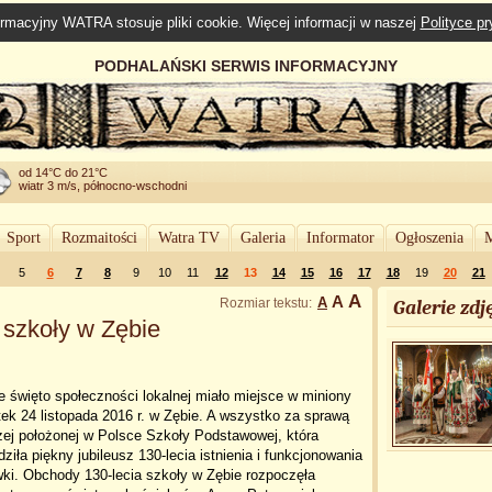
rmacyjny WATRA stosuje pliki cookie. Więcej informacji w naszej
Polityce p
PODHALAŃSKI SERWIS INFORMACYJNY
od 14°C do 21°C
wiatr 3 m/s, północno-wschodni
Sport
Rozmaitości
Watra TV
Galeria
Informator
Ogłoszenia
M
5
6
7
8
9
10
11
12
13
14
15
16
17
18
19
20
21
A
A
A
Rozmiar tekstu:
Galerie zdję
z szkoły w Zębie
e święto społeczności lokalnej miało miejsce w miniony
ek 24 listopada 2016 r. w Zębie. A wszystko za sprawą
żej położonej w Polsce Szkoły Podstawowej, która
ziła piękny jubileusz 130-lecia istnienia i funkcjonowania
ki. Obchody 130-lecia szkoły w Zębie rozpoczęła