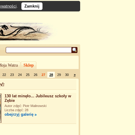
rywatności
.
Zamknij
oja Watra
Sklep
22
23
24
25
26
27
28
29
30
»
ć:
130 lat minęło... Jubileusz szkoły w
Zębie
Autor zdjęć: Piotr Malinowski
Liczba zdjęć: 28
obejrzyj galerię