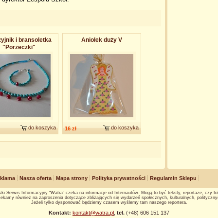
yjnik i bransoletka
Aniołek duży V
"Porzeczki"
do koszyka
do koszyka
16 zł
klama
Nasza oferta
Mapa strony
Polityka prywatności
Regulamin Sklepu
ki Serwis Informacyjny "Watra" czeka na informacje od Internautów. Mogą to być teksty, reportaże, czy fot
ekamy również na zaproszenia dotyczące zbliżających się wydarzeń społecznych, kulturalnych, polityczny
Jeżeli tylko dysponować będziemy czasem wyślemy tam naszego reportera.
Kontakt:
kontakt@watra.pl
,
tel.
(+48) 606 151 137