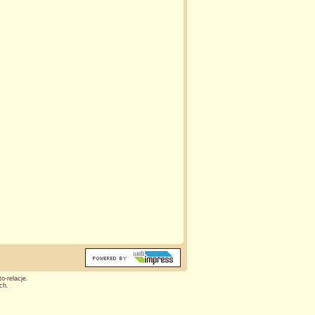
o-relacje.
ch.