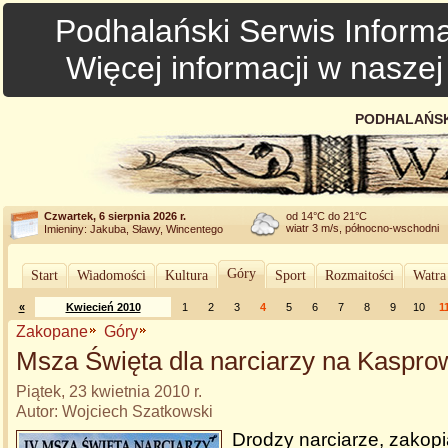
Podhalański Serwis Informa
Więcej informacji w nasze
PODHALAŃSK
Czwartek, 6 sierpnia 2026 r.
od 14°C do 21°C
wiatr 3 m/s, północno-wschodni
Imieniny: Jakuba, Sławy, Wincentego
Góry
Start
Wiadomości
Kultura
Sport
Rozmaitości
Watra
«
Kwiecień 2010
1
2
3
4
5
6
7
8
9
10
1
Zakopane
Góry
Msza Święta dla narciarzy na Kaspr
Piątek, 23 kwietnia 2010 r.
Autor: Wojciech Szatkowski
Drodzy narciarze, zakop