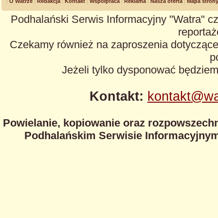
O Watrze
Redakcja
Kontakt
Współpraca
Reklama
Nasza oferta
Mapa stron
Podhalański Serwis Informacyjny "Watra" cz
reportaże
Czekamy również na zaproszenia dotyczące z
p
Jeżeli tylko dysponować będzie
Kontakt:
kontakt@wa
Powielanie, kopiowanie oraz rozpowszechn
Podhalańskim Serwisie Informacyjnym