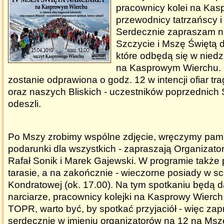
pracownicy kolei na Kas
przewodnicy tatrzańscy i 
Serdecznie zapraszam na
Szczycie i Mszę Świętą d
które odbędą się w niedz
na Kasprowym Wierchu.
zostanie odprawiona o godz. 12 w intencji ofiar tra
oraz naszych Bliskich - uczestników poprzednich 
odeszli.
Po Mszy zrobimy wspólne zdjęcie, wręczymy pam
podarunki dla wszystkich - zapraszają Organizato
Rafał Sonik i Marek Gajewski. W programie także
tarasie, a na zakończnie - wieczorne posiady w sc
Kondratowej (ok. 17.00). Na tym spotkaniu będą d
narciarze, pracownicy kolejki na Kasprowy Wierch
TOPR, warto być, by spotkać przyjaciół - więc za
serdecznie w imieniu organizatorów na 12 na Msz