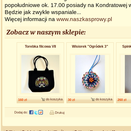
popołudniowe ok. 17.00 posiady na Kondratowej w
Będzie jak zwykle wspaniale...
Więcej informacji na
www.naszkasprowy.pl
Zobacz w naszym sklepie:
Torebka filcowa VII
Wisiorek "Ogródek 3"
Spink
do koszyka
do koszyka
160 zł
30 zł
260 zł
Dodaj do:
Drukuj