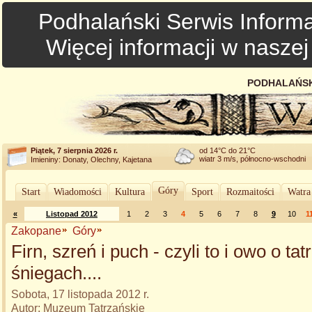
Podhalański Serwis Informa
Więcej informacji w nasze
PODHALAŃSK
Piątek, 7 sierpnia 2026 r.
od 14°C do 21°C
wiatr 3 m/s, północno-wschodni
Imieniny: Donaty, Olechny, Kajetana
Góry
Start
Wiadomości
Kultura
Sport
Rozmaitości
Watra
«
Listopad 2012
1
2
3
4
5
6
7
8
9
10
1
Zakopane
Góry
Firn, szreń i puch - czyli to i owo o ta
śniegach....
Sobota, 17 listopada 2012 r.
Autor: Muzeum Tatrzańskie