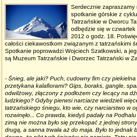
Serdecznie zapraszamy 
spotkanie górskie z cyk
Tatrzańskie w Dworcu Tat
odbędzie się w czwartek 
2012 o godz. 18. Poświę
całości ciekawostkom związanym z tatrzańskimi ś
Spotkanie poprowadzi Wojciech Szatkowski, a jeg
są Muzeum Tatrzańskie i Dworzec Tatrzański w 
-
Śnieg, ale jaki? Puch, cudowny firn czy piekielna
przetykana kalafiorami? Gips, boraks, gangle, spa
odwilżowy, złączony z podłożem czy lecący na dź
ludzkiego? Gdyby pierwsi narciarze wiedzieli więc
tatrzańskiego śniegu, kto wie, czy narciarstwo w o
rozwinęło... Co prawda, kiedyś padały na Podhalu 
zimą nie można było się przekopać z jednej stro
drugą, a sanna trwała aż do maja. Było to jednak