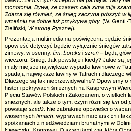
dawno, że nikt tych śniegów nie pamięta. Tatry ni
monotonią. Bywa, że czasem cała zima mija szaro 
Zdarza się również, że śnieg zaczyna prószyć w l
wrześniu na dobre już przykrywa góry.
(W. Gentil-
Zieliński
, W stronę Pysznej
).
Prezentacja multimedialna poświęcona będzie śni
opowieść dotyczyć będzie wyłącznie śniegów tatr
zimowy, wiosenny,
firn, boraks
i
szreń
– będą głów
wieczoru. Śnieg. Jak powstaje i kiedy? Jakie są j
miały miejsce największe wypadki lawinowe w Tat
spadają największe lawiny w Tatrach i dlaczego w
Dlaczego są tak nieprzewidywalne? Opowiemy o 
historii pokrywach śnieżnych na Kasprowym Wierc
Pięciu Stawów Polskich i Zakopanem, o wielkich 
śnieżnych, ale także o tym, czym różni się
firn
od
powstaje
szadź
. Nie zabraknie opowieści o wspan
wiosennych
firnach
, wyprawach narciarskich i ta
spotkaniach z niedźwiedziami brunatnymi w Dolini
Niewcyrki i Koprowej. O szreni łamliwej, którą O