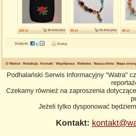
do koszyka
do koszyka
160 zł
60 zł
50 zł
Dodaj do:
Drukuj
O Watrze
Redakcja
Kontakt
Współpraca
Reklama
Nasza oferta
Mapa stron
Podhalański Serwis Informacyjny "Watra" cz
reportaże
Czekamy również na zaproszenia dotyczące z
p
Jeżeli tylko dysponować będzie
Kontakt:
kontakt@wa