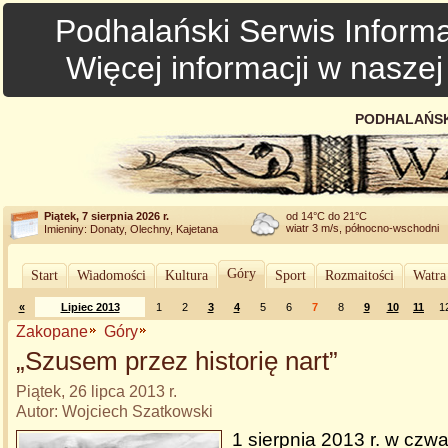
Podhalański Serwis Informa
Więcej informacji w nasze
PODHALAŃSK
Piątek, 7 sierpnia 2026 r.
od 14°C do 21°C
wiatr 3 m/s, północno-wschodni
Imieniny: Donaty, Olechny, Kajetana
Góry
Start
Wiadomości
Kultura
Sport
Rozmaitości
Watra
«
Lipiec 2013
1
2
3
4
5
6
7
8
9
10
11
1
Zakopane
Góry
„Szusem przez historię nart”
Piątek, 26 lipca 2013 r.
Autor: Wojciech Szatkowski
1 sierpnia 2013 r. w czwa