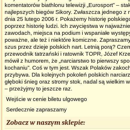
komentatorów biathlonu telewizji „Eurosport” – st
najlepszych biegów Sikory. Zwłaszcza jednego z 
dnia 25 lutego 2006 r. Pokażemy historię polskieg
poprzez historię ludzi. Ich zwycięstwa w najważni
zawodach, miejsca na podium i wspaniałe wystę
poważne, ale też i niektóre komiczne. Zapraszam
szus przez dzieje polskich nart. Letnią porą? Cz
przewodnik tatrzański i ratownik TOPR, Józef Krze
mówił z humorem, że „narciarstwo to pierwszy spor
kochaniu”. Coś w tym jest. Wszak Polaków zakoc
przybywa. Dla kolejnych pokoleń polskich narciar
głęboki śnieg oraz stromy stok, nadal są wielkim
– przeżyjmy to jeszcze raz.
Wejście w cenie biletu ulgowego
Serdecznie zapraszamy
Zobacz w naszym sklepie: