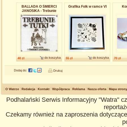
BALLADA O ŚMIERCI
Grafika Folk w ramce VI
Kor
JANOSIKA - Trebunie
Tutki
do koszyka
do koszyka
40 zł
55 zł
70 zł
Dodaj do:
Drukuj
O Watrze
Redakcja
Kontakt
Współpraca
Reklama
Nasza oferta
Mapa stron
Podhalański Serwis Informacyjny "Watra" cz
reportaże
Czekamy również na zaproszenia dotyczące z
p