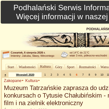
Podhalański Serwis Informa
Więcej informacji w nasze
PODHALAŃSK
Czwartek, 6 sierpnia 2026 r.
od 14°C do 21°C
wiatr 3 m/s, północno-wschodni
Imieniny: Jakuba, Sławy, Wincentego
Kultura
Start
Wiadomości
Góry
Sport
Rozmaitości
Watra
«
Wrzesień 2020
1
2
3
4
5
6
7
8
9
10
1
Zakopane
Kultura
Muzeum Tatrzańskie zaprasza do udzi
konkursach o Tytusie Chałubińskim - 
film i na zielnik elektroniczny