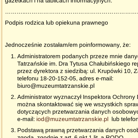
gazetkach i na tablicach informacyjnych.
………..………………………………………………
Podpis rodzica lub opiekuna prawnego
Jednocześnie zostałam/em poinformowany, że:
Administratorem podanych przeze mnie dan
Tatrzańskie im. Dra Tytusa Chałubińskiego 
przez dyrektora z siedzibą: ul. Krupówki 10, 
telefonu
18-20-152-05
, adres e-mail:
biuro@muzeumtatrzanskie.pl
Administrator wyznaczył Inspektora Ochrony
można skontaktować się we wszystkich spr
dotyczących przetwarzania danych osobowy
e-mail:
iod@muzeumtatrzanskie.pl
lub telefo
Podstawą prawną przetwarzania danych oso
zgoda, zgodnie z art. 6 pkt 1 lit. a RODO.