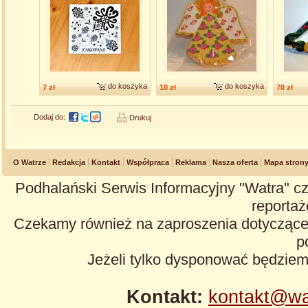
do koszyka
do koszyka
7 zł
10 zł
70 zł
Dodaj do:
Drukuj
O Watrze
Redakcja
Kontakt
Współpraca
Reklama
Nasza oferta
Mapa stron
Podhalański Serwis Informacyjny "Watra" cz
reportaże
Czekamy również na zaproszenia dotyczące z
p
Jeżeli tylko dysponować będzie
Kontakt:
kontakt@wa