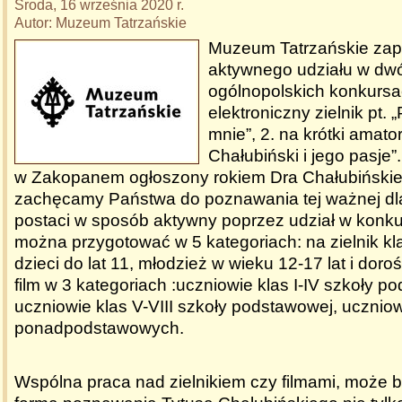
Środa, 16 września 2020 r.
Autor: Muzeum Tatrzańskie
Muzeum Tatrzańskie zap
aktywnego udziału w dw
ogólnopolskich konkursa
elektroniczny zielnik pt.
mnie”, 2. na krótki amators
Chałubiński i jego pasje”
w Zakopanem ogłoszony rokiem Dra Chałubińskie
zachęcamy Państwa do poznawania tej ważnej dla
postaci w sposób aktywny poprzez udział w konkur
można przygotować w 5 kategoriach: na zielnik kl
dzieci do lat 11, młodzież w wieku 12-17 lat i dorośli
film w 3 kategoriach :uczniowie klas I-IV szkoły p
uczniowie klas V-VIII szkoły podstawowej, uczniow
ponadpodstawowych.
Wspólna praca nad zielnikiem czy filmami, może b