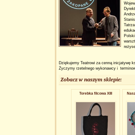
Wojew
Dyrekt
Andrz
Stanis
Tatrz
edukac
Polski
warsz
reżys
Dziękujemy Teatrowi za cenną inicjatywę k
Życzymy rzetelnego wykonawcy i terminowej
Zobacz w naszym sklepie:
Torebka filcowa XIII
Nasz