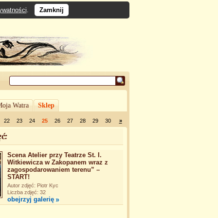
rywatności
.
Zamknij
oja Watra
Sklep
22
23
24
25
26
27
28
29
30
»
ć:
Scena Atelier przy Teatrze St. I.
Witkiewicza w Zakopanem wraz z
zagospodarowaniem terenu” –
START!
Autor zdjęć: Piotr Kyc
Liczba zdjęć: 32
obejrzyj galerię