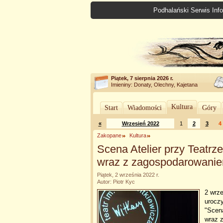
Podhalański Serwis Info
Piątek, 7 sierpnia 2026 r.
Imieniny: Donaty, Olechny, Kajetana
Kultura
Start
Wiadomości
Góry
«
Wrzesień 2022
1
2
3
4
Zakopane
Kultura
Scena Atelier przy Teatrz
wraz z zagospodarowanie
Piątek, 2 września 2022 r.
Autor: Piotr Kyc
2 wrze
uroczy
"Scena
wraz 