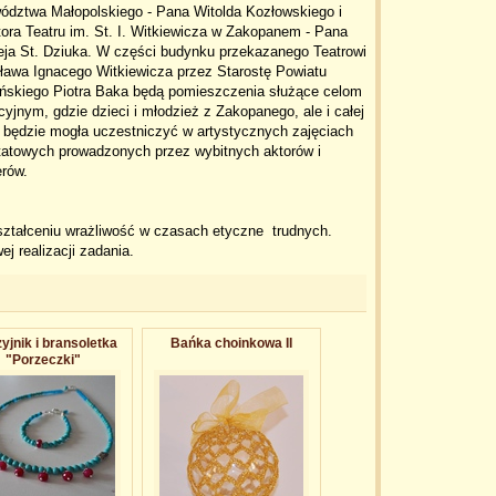
ództwa Małopolskiego - Pana Witolda Kozłowskiego i
ora Teatru im. St. I. Witkiewicza w Zakopanem - Pana
eja St. Dziuka. W części budynku przekazanego Teatrowi
ława Ignacego Witkiewicza przez Starostę Powiatu
ańskiego Piotra Baka będą pomieszczenia służące celom
yjnym, gdzie dzieci i młodzież z Zakopanego, ale i całej
 będzie mogła uczestniczyć w artystycznych zajęciach
tatowych prowadzonych przez wybitnych aktorów i
erów.
ształceniu wrażliwość w czasach etyczne trudnych.
 realizacji zadania.
yjnik i bransoletka
Bańka choinkowa II
"Porzeczki"