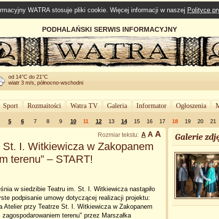
rmacyjny WATRA stosuje pliki cookie. Więcej informacji w naszej
Polityce p
PODHALAŃSKI SERWIS INFORMACYJNY
od 14°C do 21°C
wiatr 3 m/s, północno-wschodni
Sport
Rozmaitości
Watra TV
Galeria
Informator
Ogłoszenia
M
5
6
7
8
9
10
11
12
13
14
15
16
17
18
19
20
21
A
A
A
Rozmiar tekstu:
Galerie zdję
e St. I. Witkiewicza w Zakopanem
m terenu” – START!
śnia w siedzibie Teatru im. St. I. Witkiewicza nastąpiło
ste podpisanie umowy dotyczącej realizacji projektu:
 Atelier przy Teatrze St. I. Witkiewicza w Zakopanem
z zagospodarowaniem terenu" przez Marszałka