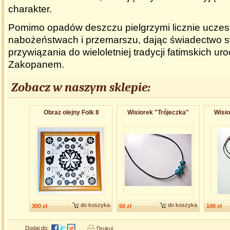
charakter.
Pomimo opadów deszczu pielgrzymi licznie uczest
nabożeństwach i przemarszu, dając świadectwo sw
przywiązania do wieloletniej tradycji fatimskich ur
Zakopanem.
Zobacz w naszym sklepie:
Obraz olejny Folk II
Wisiorek "Trójeczka​"
Wisio
do koszyka
do koszyka
300 zł
50 zł
100 zł
Dodaj do:
Drukuj