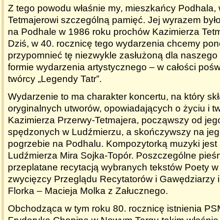
Z tego powodu właśnie my, mieszkańcy Podhala,
Tetmajerowi szczególną pamięć. Jej wyrazem był
na Podhale w 1986 roku prochów Kazimierza Tetma
Dziś, w 40. rocznicę tego wydarzenia chcemy po
przypomnieć tę niezwykle zasłużoną dla naszego 
formie wydarzenia artystycznego – w całości poś
twórcy „Legendy Tatr”.
Wydarzenie to ma charakter koncertu, na który skł
oryginalnych utworów, opowiadających o życiu i t
Kazimierza Przerwy-Tetmajera, począwszy od jego
spędzonych w Ludźmierzu, a skończywszy na je
pogrzebie na Podhalu. Kompozytorką muzyki jest
Ludźmierza Mira Sojka-Topór. Poszczególne pieś
przeplatane recytacją wybranych tekstów Poety 
zwycięzcy Przeglądu Recytatorów i Gawędziarzy i
Florka – Macieja Molka z Załucznego.
Obchodząca w tym roku 80. rocznicę istnienia PSM I