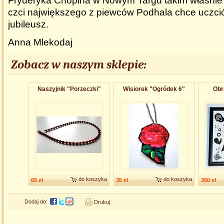
Fryderyka Chopina w Nowym Targu takim właśnie
czci największego z piewców Podhala chce uczci
jubileusz.
Anna Mlekodaj
Zobacz w naszym sklepie:
Naszyjnik "Porzeczki"
Wisiorek "Ogródek 6"
Obra
do koszyka
do koszyka
65 zł
35 zł
350 zł
Dodaj do:
Drukuj