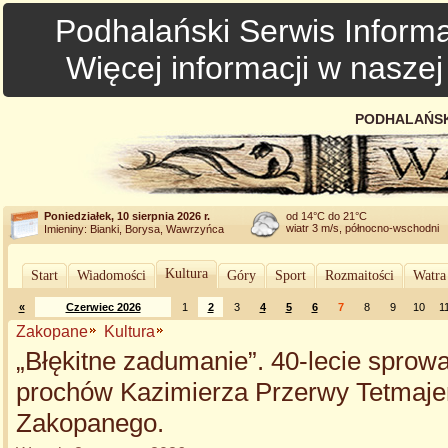
Podhalański Serwis Informa
Więcej informacji w nasze
PODHALAŃSK
Poniedziałek, 10 sierpnia 2026 r.
od 14°C do 21°C
wiatr 3 m/s, północno-wschodni
Imieniny: Bianki, Borysa, Wawrzyńca
Kultura
Start
Wiadomości
Góry
Sport
Rozmaitości
Watra
«
Czerwiec 2026
1
2
3
4
5
6
7
8
9
10
1
Zakopane
Kultura
„Błękitne zadumanie”. 40-lecie sprow
prochów Kazimierza Przerwy Tetmaje
Zakopanego.