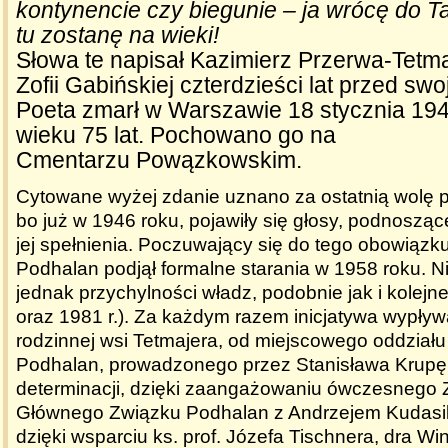
kontynencie czy biegunie – ja wrócę do Ta
tu zostanę na wieki!
Słowa te napisał Kazimierz Przerwa-Tetmaj
Zofii Gabińskiej czterdzieści lat przed swo
Poeta zmarł w Warszawie 18 stycznia 19
wieku 75 lat. Pochowano go na
Cmentarzu Powązkowskim.
Cytowane wyżej zdanie uznano za ostatnią wolę po
bo już w 1946 roku, pojawiły się głosy, podnosząc
jej spełnienia. Poczuwający się do tego obowiązk
Podhalan podjął formalne starania w 1958 roku. N
jednak przychylności władz, podobnie jak i kolejn
oraz 1981 r.). Za każdym razem inicjatywa wypływ
rodzinnej wsi Tetmajera, od miejscowego oddział
Podhalan, prowadzonego przez Stanisława Krupę.
determinacji, dzięki zaangażowaniu ówczesnego
Głównego Związku Podhalan z Andrzejem Kudasik
dzięki wsparciu ks. prof. Józefa Tischnera, dra Wi