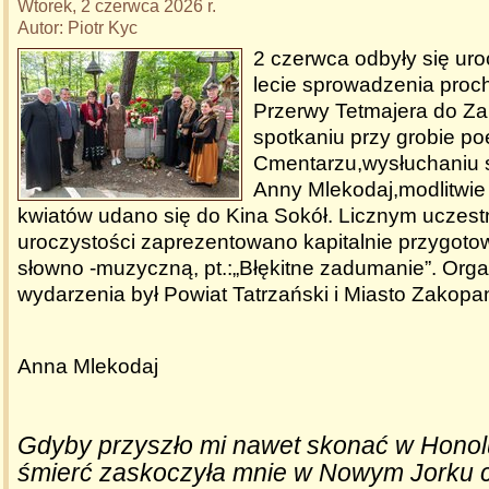
Wtorek, 2 czerwca 2026 r.
Autor: Piotr Kyc
2 czerwca odbyły się uro
lecie sprowadzenia proc
Przerwy Tetmajera do Z
spotkaniu przy grobie po
Cmentarzu,wysłuchaniu s
Anny Mlekodaj,modlitwie 
kwiatów udano się do Kina Sokół. Licznym uczes
uroczystości zaprezentowano kapitalnie przygoto
słowno -muzyczną, pt.:„Błękitne zadumanie”. Org
wydarzenia był Powiat Tatrzański i Miasto Zakopa
Anna Mlekodaj
Gdyby przyszło mi nawet skonać w Honol
śmierć zaskoczyła mnie w Nowym Jorku 