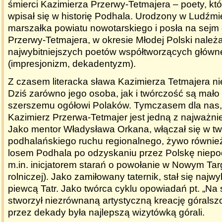
śmierci Kazimierza Przerwy-Tetmajera – poety, któ
wpisał się w historię Podhala. Urodzony w Ludźmi
marszałka powiatu nowotarskiego i posła na sejm g
Przerwy-Tetmajera, w okresie Młodej Polski należ
najwybitniejszych poetów współtworzących główne 
(impresjonizm, dekadentyzm).
Z czasem literacka sława Kazimierza Tetmajera ni
Dziś zarówno jego osoba, jak i twórczość są mało
szerszemu ogółowi Polaków. Tymczasem dla nas,
Kazimierz Przerwa-Tetmajer jest jedną z najważnie
Jako mentor Władysława Orkana, włączał się w tw
podhalańskiego ruchu regionalnego, żywo również
losem Podhala po odzyskaniu przez Polskę niepod
m.in. inicjatorem starań o powołanie w Nowym Tar
rolniczej). Jako zamiłowany taternik, stał się najw
piewcą Tatr. Jako twórca cyklu opowiadań pt. „Na
stworzył niezrównaną artystyczną kreację góralsz
przez dekady była najlepszą wizytówką górali.