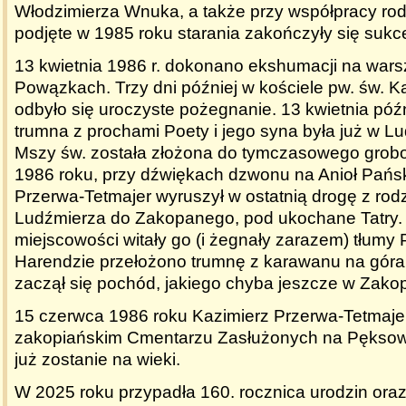
Włodzimierza Wnuka, a także przy współpracy rod
podjęte w 1985 roku starania zakończyły się suk
13 kwietnia 1986 r. dokonano ekshumacji na war
Powązkach. Trzy dni później w kościele pw. św. 
odbyło się uroczyste pożegnanie. 13 kwietnia p
trumna z prochami Poety i jego syna była już w L
Mszy św. została złożona do tymczasowego grob
1986 roku, przy dźwiękach dzwonu na Anioł Pańsk
Przerwa-Tetmajer wyruszył w ostatnią drogę z rod
Ludźmierza do Zakopanego, pod ukochane Tatry. 
miejscowości witały go (i żegnały zarazem) tłumy
Harendzie przełożono trumnę z karawanu na górals
zaczął się pochód, jakiego chyba jeszcze w Zako
15 czerwca 1986 roku Kazimierz Przerwa-Tetmaje
zakopiańskim Cmentarzu Zasłużonych na Pęksowy
już zostanie na wieki.
W 2025 roku przypadła 160. rocznica urodzin oraz