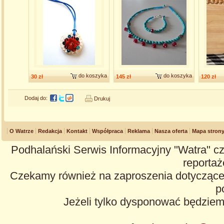
do koszyka
do koszyka
30 zł
145 zł
120 zł
Dodaj do:
Drukuj
O Watrze
Redakcja
Kontakt
Współpraca
Reklama
Nasza oferta
Mapa stron
Podhalański Serwis Informacyjny "Watra" cz
reportaże
Czekamy również na zaproszenia dotyczące z
p
Jeżeli tylko dysponować będzie