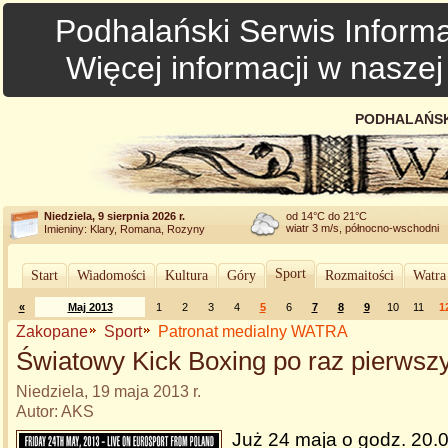
Podhalański Serwis Informa
Więcej informacji w nasze
PODHALAŃSK
Niedziela, 9 sierpnia 2026 r.
od 14°C do 21°C
wiatr 3 m/s, północno-wschodni
Imieniny: Klary, Romana, Rozyny
Sport
Start
Wiadomości
Kultura
Góry
Rozmaitości
Watra
«
Maj 2013
1
2
3
4
5
6
7
8
9
10
11
1
Zakopane
Sport
Patronat medialny WATRA
Światowy Kick Boxing po raz pierwsz
Niedziela, 19 maja 2013 r.
Autor: AKS
Już 24 maja o godz. 20