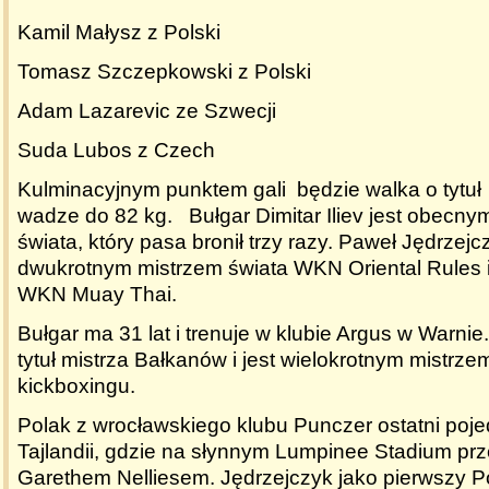
Kamil Małysz z Polski
Tomasz Szczepkowski z Polski
Adam Lazarevic ze Szwecji
Suda Lubos z Czech
Kulminacyjnym punktem gali będzie walka o tytuł 
wadze do 82 kg. Bułgar Dimitar Iliev jest obecny
świata, który pasa bronił trzy razy. Paweł Jędrzejcz
dwukrotnym mistrzem świata WKN Oriental Rules i
WKN Muay Thai.
Bułgar ma 31 lat i trenuje w klubie Argus w Warni
tytuł mistrza Bałkanów i jest wielokrotnym mistrzem
kickboxingu.
Polak z wrocławskiego klubu Punczer ostatni poje
Tajlandii, gdzie na słynnym Lumpinee Stadium prz
Garethem Nelliesem. Jędrzejczyk jako pierwszy Po