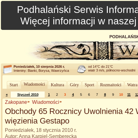
Podhalański Serwis Informa
Więcej informacji w nasze
PODHALAŃSK
Poniedziałek, 10 sierpnia 2026 r.
od 14°C do 21°C
wiatr 3 m/s, północno-wschodni
Imieniny: Bianki, Borysa, Wawrzyńca
Wiadomości
Start
Kultura
Góry
Sport
Rozmaitości
Watra
«
Styczeń 2010
1
2
3
4
5
6
7
8
9
10
11
1
Zakopane
Wiadomości
Obchody 65 Rocznicy Uwolnienia 42 
więzienia Gestapo
Poniedziałek, 18 stycznia 2010 r.
Autor: Anna Karpiel-Semberecka