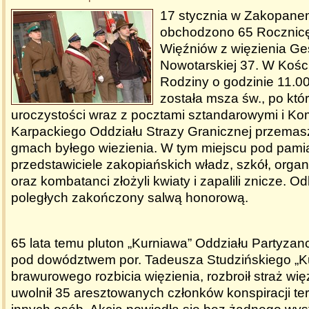
17 stycznia w Zakopane
obchodzono 65 Rocznicę
Więźniów z więzienia Ges
Nowotarskiej 37. W Kości
Rodziny o godzinie 11.0
została msza św., po któr
uroczystości wraz z pocztami sztandarowymi i 
Karpackiego Oddziału Strazy Granicznej przemas
gmach byłego wiezienia. W tym miejscu pod pamią
przedstawiciele zakopiańskich władz, szkół, organiza
oraz kombatanci złożyli kwiaty i zapalili znicze. Od
poległych zakończony salwą honorową.
65 lata temu pluton „Kurniawa” Oddziału Partyzan
pod dowództwem por. Tadeusza Studzińskiego „K
brawurowego rozbicia więzienia, rozbroił straż wi
uwolnił 35 aresztowanych członków konspiracji te