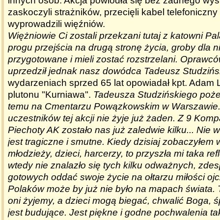
innych osób. Akcja powiodła się bez żadnego wyst
zaskoczyli strażników, przecięli kabel telefoniczny
wyprowadzili więźniów.
Więżniowie Ci zostali przekzani tutaj z katowni Pala
progu przejścia na drugą stronę życia, groby dla ni
przygotowane i mieli zostać rozstrzelani. Oprawc
uprzedził jednak nasz dowódca Tadeusz Studzińs
wydarzeniach sprzed 65 lat opowiadał kpt. Adam L
plutonu "Kurniawa".
Tadeusza Studzińskiego poże
temu na Cmentarzu Powązkowskim w Warszawie. 
uczestników tej akcji nie żyje już żaden. Z 9 Kom
Piechoty AK zostało nas już zaledwie kilku... Nie 
jest tragiczne i smutne. Kiedy dzisiaj zobaczyłem w
młodzieży, dzieci, harcerzy, to przyszła mi taka re
wtedy nie znalazło się tych kilku odważnych, zd
gotowych oddać swoje życie na ołtarzu miłości ojc
Polaków może by już nie było na mapach świata. T
oni żyjemy, a dzieci mogą biegać, chwalić Boga, śp
jest budujące. Jest piękne i godne pochwalenia ta