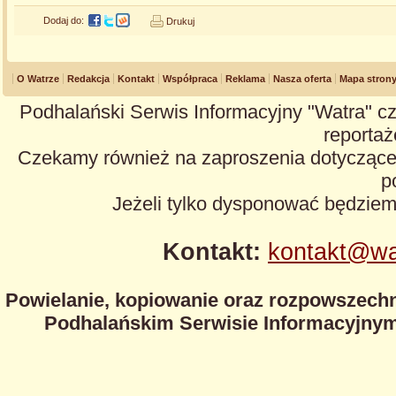
Dodaj do:
Drukuj
O Watrze
Redakcja
Kontakt
Współpraca
Reklama
Nasza oferta
Mapa stron
Podhalański Serwis Informacyjny "Watra" cz
reportaże
Czekamy również na zaproszenia dotyczące z
p
Jeżeli tylko dysponować będzie
Kontakt:
kontakt@wa
Powielanie, kopiowanie oraz rozpowszechn
Podhalańskim Serwisie Informacyjnym