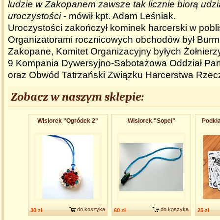
ludzie w Zakopanem zawsze tak licznie biorą udzia
uroczystości
- mówił kpt. Adam Leśniak.
Uroczystości zakończył kominek harcerski w pobli
Organizatorami rocznicowych obchodów był Burmi
Zakopane, Komitet Organizacyjny byłych Żołnierzy 
9 Kompania Dywersyjno-Sabotażowa Oddział Part
oraz Obwód Tatrzański Związku Harcerstwa Rzecz
Zobacz w naszym sklepie:
Wisiorek "Ogródek 2"
Wisiorek "Sopel"
Podkła
do koszyka
do koszyka
30 zł
60 zł
25 zł