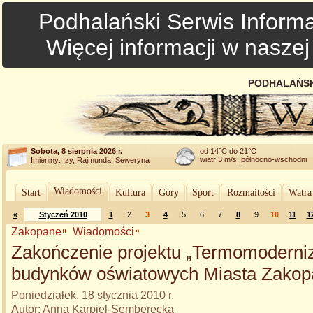
Podhalański Serwis Informa
Więcej informacji w nasze
PODHALAŃSK
Sobota, 8 sierpnia 2026 r.
od 14°C do 21°C
wiatr 3 m/s, północno-wschodni
Imieniny: Izy, Rajmunda, Seweryna
Wiadomości
Start
Kultura
Góry
Sport
Rozmaitości
Watra
«
Styczeń 2010
1
2
3
4
5
6
7
8
9
10
11
1
Zakopane
Wiadomości
Zakończenie projektu „Termomoderniz
budynków oświatowych Miasta Zakop
Poniedziałek, 18 stycznia 2010 r.
Autor: Anna Karpiel-Semberecka