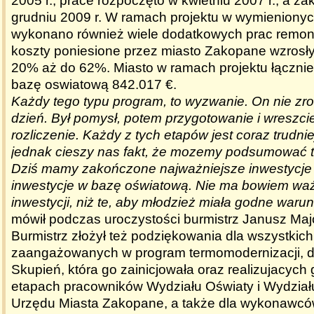
2005 r., prace rozpoczęto w kwietniu 2007 r., a z
grudniu 2009 r. W ramach projektu w wymienionyc
wykonano również wiele dodatkowych prac remon
koszty poniesione przez miasto Zakopane wzrosł
20% aż do 62%. Miasto w ramach projektu łączni
bazę oswiatową 842.017 €.
Każdy tego typu program, to wyzwanie. On nie zrob
dzień. Był pomysł, potem przygotowanie i wreszcie 
rozliczenie. Każdy z tych etapów jest coraz trudnie
jednak cieszy nas fakt, że mozemy podsumować t
Dziś mamy zakończone najważniejsze inwestycje 
inwestycje w bazę oświatową. Nie ma bowiem wa
inwestycji, niż te, aby młodzież miała godne waru
mówił podczas uroczystości burmistrz Janusz Maj
Burmistrz złożył też podziękowania dla wszystkic
zaangażowanych w program termomodernizacji, d
Skupień, która go zainicjowała oraz realizujacych
etapach pracowników Wydziału Oświaty i Wydziału
Urzędu Miasta Zakopane, a także dla wykonawcó