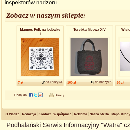
inspektorów nadzoru.
Zobacz w naszym sklepie:
Magnes Folk na lodówkę
Torebka filcowa XIV
Wisio
I
do koszyka
do koszyka
7 zł
160 zł
50 zł
Dodaj do:
Drukuj
O Watrze
Redakcja
Kontakt
Współpraca
Reklama
Nasza oferta
Mapa stron
Podhalański Serwis Informacyjny "Watra" cz