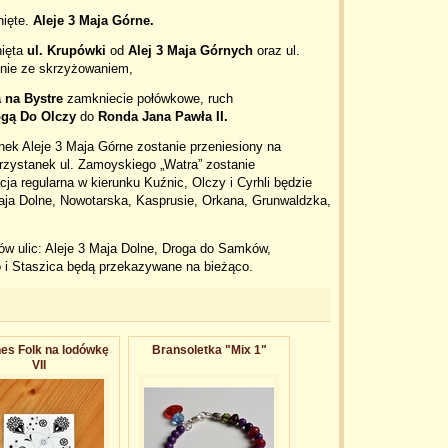
ięte.
Aleje 3 Maja Górne.
ięta
ul. Krupówki
od
Alej 3 Maja Górnych
oraz ul.
nie ze skrzyżowaniem,
 na Bystre
zamkniecie połówkowe, ruch
ogą Do Olczy
do
Ronda Jana Pawła II.
nek Aleje 3 Maja Górne zostanie przeniesiony na
przystanek ul. Zamoyskiego „Watra” zostanie
cja regularna w kierunku Kuźnic, Olczy i Cyrhli będzie
Maja Dolne, Nowotarska, Kasprusie, Orkana, Grunwaldzka,
ów ulic: Aleje 3 Maja Dolne, Droga do Samków,
 i Staszica będą przekazywane na bieżąco.
es Folk na lodówkę
Bransoletka "Mix 1"
VII