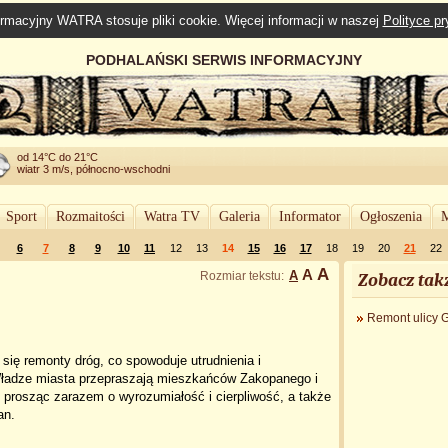
rmacyjny WATRA stosuje pliki cookie. Więcej informacji w naszej
Polityce p
PODHALAŃSKI SERWIS INFORMACYJNY
od 14°C do 21°C
wiatr 3 m/s, północno-wschodni
Sport
Rozmaitości
Watra TV
Galeria
Informator
Ogłoszenia
M
6
7
8
9
10
11
12
13
14
15
16
17
18
19
20
21
22
A
A
A
Rozmiar tekstu:
Zobacz tak
Remont ulicy G
ię remonty dróg, co spowoduje utrudnienia i
Władze miasta przepraszają mieszkańców Zakopanego i
 prosząc zarazem o wyrozumiałość i cierpliwość, a także
an.