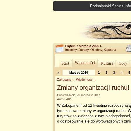
Podhalański Serwis Info
Piątek, 7 sierpnia 2026 r.
Imieniny: Donaty, Olechny, Kajetana
Wiadomości
Start
Kultura
Góry
«
Marzec 2010
1
2
3
4
5
Zakopane
Wiadomości
Zmiany organizacji ruchu!
Poniedziałek, 29 marca 2010 r.
Autor: AKS
W Zakopanem od 12 kwietnia rozpoczynają s
tymczasowe zmiany w organizacji ruchu. 
turystów za związane z tym niedogodności,
o dostosowanie się do wprowadzonych zmi