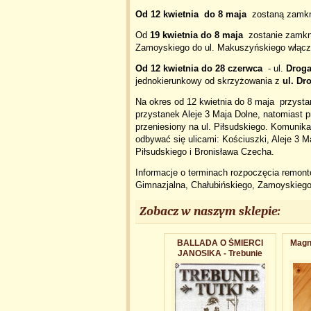
Od 12 kwietnia do 8 maja
zostaną zamkn
Od
19 kwietnia do 8 maja
zostanie zamkn
Zamoyskiego do ul. Makuszyńskiego włącz
Od 12 kwietnia do 28 czerwca
- ul.
Droga
jednokierunkowy od skrzyżowania z
ul. Dr
Na okres od 12 kwietnia do 8 maja przysta
przystanek Aleje 3 Maja Dolne, natomiast 
przeniesiony na ul. Piłsudskiego. Komunika
odbywać się ulicami: Kościuszki, Aleje 3 
Piłsudskiego i Bronisława Czecha.
Informacje o terminach rozpoczęcia remont
Gimnazjalna, Chałubińskiego, Zamoyskiego
Zobacz w naszym sklepie:
BALLADA O ŚMIERCI
Magn
JANOSIKA - Trebunie
Tutki