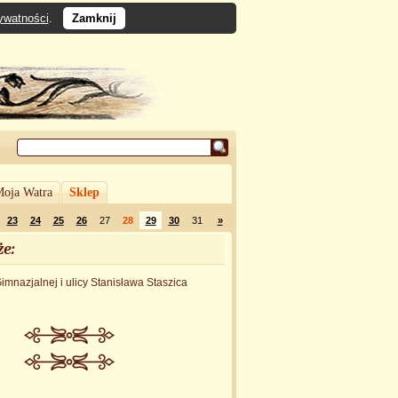
rywatności
.
Zamknij
oja Watra
Sklep
23
24
25
26
27
28
29
30
31
»
że:
imnazjalnej i ulicy Stanisława Staszica