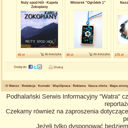
Nuty spod Hól - Kapela
Wisiorek "Ogródek 1"
Nasz
Zokopiany
do koszyka
do koszyka
40 zł
30 zł
175 zł
Dodaj do:
Drukuj
O Watrze
Redakcja
Kontakt
Współpraca
Reklama
Nasza oferta
Mapa stron
Podhalański Serwis Informacyjny "Watra" cz
reportaże
Czekamy również na zaproszenia dotyczące z
p
Jeżeli tylko dysponować będzie