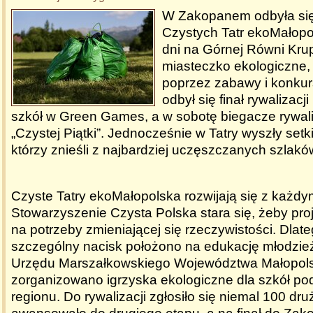
W Zakopanem odbyła się
Czystych Tatr ekoMałopo
dni na Górnej Równi Krup
miasteczko ekologiczne,
poprzez zabawy i konkur
odbył się finał rywalizacj
szkół w Green Games, a w sobotę biegacze rywaliz
„Czystej Piątki”. Jednocześnie w Tatry wyszły setk
którzy znieśli z najbardziej uczęszczanych szlakó
Czyste Tatry ekoMałopolska rozwijają się z każdy
Stowarzyszenie Czysta Polska stara się, żeby pro
na potrzeby zmieniającej się rzeczywistości. Dlat
szczególny nacisk położono na edukację młodzież
Urzędu Marszałkowskiego Województwa Małopol
zorganizowano igrzyska ekologiczne dla szkół p
regionu. Do rywalizacji zgłosiło się niemal 100 dru