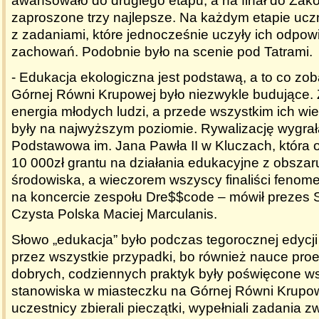
awansowało do drugiego etapu, a na finał do Zak
zaproszone trzy najlepsze. Na każdym etapie uczn
z zadaniami, które jednocześnie uczyły ich odpow
zachowań. Podobnie było na scenie pod Tatrami.
- Edukacja ekologiczna jest podstawą, a to co zo
Górnej Równi Krupowej było niezwykle budujące.
energia młodych ludzi, a przede wszystkim ich wie
były na najwyższym poziomie. Rywalizację wygrał
Podstawowa im. Jana Pawła II w Kluczach, która 
10 000zł grantu na działania edukacyjne z obszar
środowiska, a wieczorem wszyscy finaliści fenomen
na koncercie zespołu Dre$$code – mówił prezes 
Czysta Polska Maciej Marculanis.
Słowo „edukacja” było podczas tegorocznej edycj
przez wszystkie przypadki, bo również nauce pro
dobrych, codziennych praktyk były poświęcone ws
stanowiska w miasteczku na Górnej Równi Krupowej
uczestnicy zbierali pieczątki, wypełniali zadania 