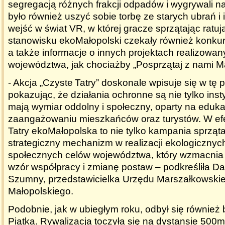
segregacją różnych frakcji odpadów i wygrywali 
było również uszyć sobie torbę ze starych ubrań i 
wejść w świat VR, w której gracze sprzątając ratuj
stanowisku ekoMałopolski czekały również konku
a także informacje o innych projektach realizowa
województwa, jak chociażby „Posprzątaj z nami M
- Akcja „Czyste Tatry” doskonale wpisuje się w tę p
pokazując, że działania ochronne są nie tylko inst
mają wymiar oddolny i społeczny, oparty na edukac
zaangażowaniu mieszkańców oraz turystów. W efe
Tatry ekoMałopolska to nie tylko kampania sprząta
strategiczny mechanizm w realizacji ekologicznyc
społecznych celów województwa, który wzmacnia
wzór współpracy i zmianę postaw – podkreśliła D
Szumny, przedstawicielka Urzędu Marszałkowsk
Małopolskiego.
Podobnie, jak w ubiegłym roku, odbył się również
Piątka. Rywalizacja toczyła się na dystansie 500m 