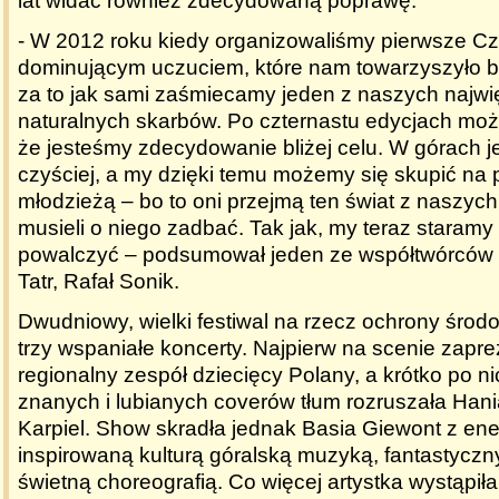
lat widać również zdecydowaną poprawę.
- W 2012 roku kiedy organizowaliśmy pierwsze Czy
dominującym uczuciem, które nam towarzyszyło b
za to jak sami zaśmiecamy jeden z naszych najwi
naturalnych skarbów. Po czternastu edycjach mo
że jesteśmy zdecydowanie bliżej celu. W górach 
czyściej, a my dzięki temu możemy się skupić na p
młodzieżą – bo to oni przejmą ten świat z naszych
musieli o niego zadbać. Tak jak, my teraz staramy 
powalczyć – podsumował jeden ze współtwórców 
Tatr, Rafał Sonik.
Dwudniowy, wielki festiwal na rzecz ochrony środ
trzy wspaniałe koncerty. Najpierw na scenie zapre
regionalny zespół dziecięcy Polany, a krótko po ni
znanych i lubianych coverów tłum rozruszała Hani
Karpiel. Show skradła jednak Basia Giewont z en
inspirowaną kulturą góralską muzyką, fantastycz
świetną choreografią. Co więcej artystka wystąpił