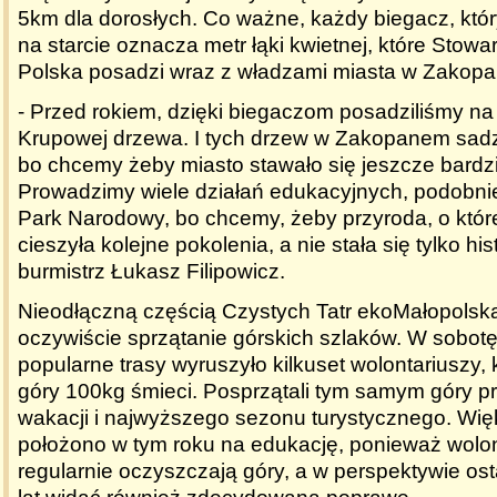
5km dla dorosłych. Co ważne, każdy biegacz, któ
na starcie oznacza metr łąki kwietnej, które Stow
Polska posadzi wraz z władzami miasta w Zakop
- Przed rokiem, dzięki biegaczom posadziliśmy n
Krupowej drzewa. I tych drzew w Zakopanem sadz
bo chcemy żeby miasto stawało się jeszcze bardzi
Prowadzimy wiele działań edukacyjnych, podobnie
Park Narodowy, bo chcemy, żeby przyroda, o któ
cieszyła kolejne pokolenia, a nie stała się tylko his
burmistrz Łukasz Filipowicz.
Nieodłączną częścią Czystych Tatr ekoMałopolska
oczywiście sprzątanie górskich szlaków. W sobotę
popularne trasy wyruszyło kilkuset wolontariuszy, k
góry 100kg śmieci. Posprzątali tym samym góry p
wakacji i najwyższego sezonu turystycznego. Wię
położono w tym roku na edukację, ponieważ wolo
regularnie oczyszczają góry, a w perspektywie ost