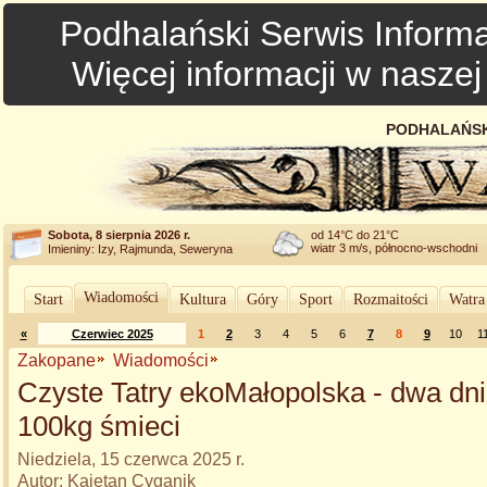
Podhalański Serwis Informa
Więcej informacji w nasze
PODHALAŃSK
Sobota, 8 sierpnia 2026 r.
od 14°C do 21°C
wiatr 3 m/s, północno-wschodni
Imieniny: Izy, Rajmunda, Seweryna
Wiadomości
Start
Kultura
Góry
Sport
Rozmaitości
Watra
«
Czerwiec 2025
1
2
3
4
5
6
7
8
9
10
1
Zakopane
Wiadomości
Czyste Tatry ekoMałopolska - dwa dni
100kg śmieci
Niedziela, 15 czerwca 2025 r.
Autor: Kajetan Cyganik