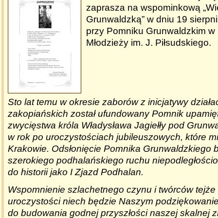
zaprasza na wspominkową „Wi
Grunwaldzką” w dniu 19 sierpni
przy Pomniku Grunwaldzkim w p
Młodzieży im. J. Piłsudskiego.
Sto lat temu w okresie zaborów z inicjatywy działa
zakopiańskich został ufundowany Pomnik upamięt
zwycięstwa króla Władysława Jagiełły pod Grunwal
w rok po uroczystościach jubileuszowych, które m
Krakowie. Odsłonięcie Pomnika Grunwaldzkiego 
szerokiego podhalańskiego ruchu niepodległościo
do historii jako I Zjazd Podhalan.
Wspomnienie szlachetnego czynu i twórców tejże 
uroczystości niech będzie Naszym podziękowani
do budowania godnej przyszłości naszej skalnej z