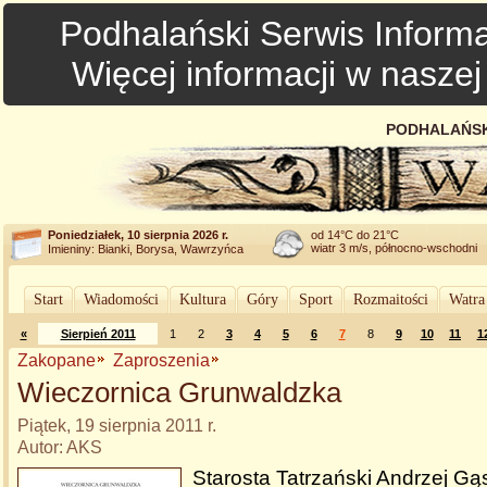
Podhalański Serwis Informa
Więcej informacji w nasze
PODHALAŃSK
Poniedziałek, 10 sierpnia 2026 r.
od 14°C do 21°C
wiatr 3 m/s, północno-wschodni
Imieniny: Bianki, Borysa, Wawrzyńca
Start
Wiadomości
Kultura
Góry
Sport
Rozmaitości
Watra
«
Sierpień 2011
1
2
3
4
5
6
7
8
9
10
11
1
Zakopane
Zaproszenia
Wieczornica Grunwaldzka
Piątek, 19 sierpnia 2011 r.
Autor: AKS
Starosta Tatrzański Andrzej G