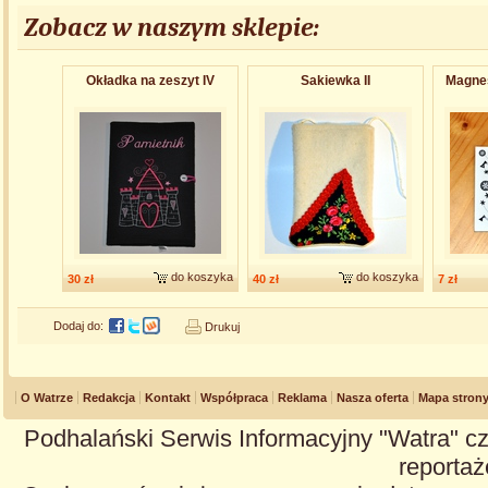
Zobacz w naszym sklepie:
Okładka na zeszyt IV
Sakiewka II
Magnes
do koszyka
do koszyka
30 zł
40 zł
7 zł
Dodaj do:
Drukuj
O Watrze
Redakcja
Kontakt
Współpraca
Reklama
Nasza oferta
Mapa stron
Podhalański Serwis Informacyjny "Watra" cz
reportaże