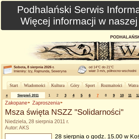
Podhalański Serwis Informa
Więcej informacji w nasze
PODHALAŃSK
Sobota, 8 sierpnia 2026 r.
od 14°C do 21°C
wiatr 3 m/s, północno-wschodni
Imieniny: Izy, Rajmunda, Seweryna
Start
Wiadomości
Kultura
Góry
Sport
Rozmaitości
Watra
«
Sierpień 2011
1
2
3
4
5
6
7
8
9
10
11
1
Zakopane
Zaproszenia
Msza święta NSZZ "Solidarności"
Niedziela, 28 sierpnia 2011 r.
Autor: AKS
28 sierpnia o godz. 15.00 w Ko