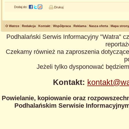
Dodaj do:
Drukuj
O Watrze
Redakcja
Kontakt
Współpraca
Reklama
Nasza oferta
Mapa stron
Podhalański Serwis Informacyjny "Watra" cz
reportaże
Czekamy również na zaproszenia dotyczące z
p
Jeżeli tylko dysponować będzie
Kontakt:
kontakt@wa
Powielanie, kopiowanie oraz rozpowszechn
Podhalańskim Serwisie Informacyjnym