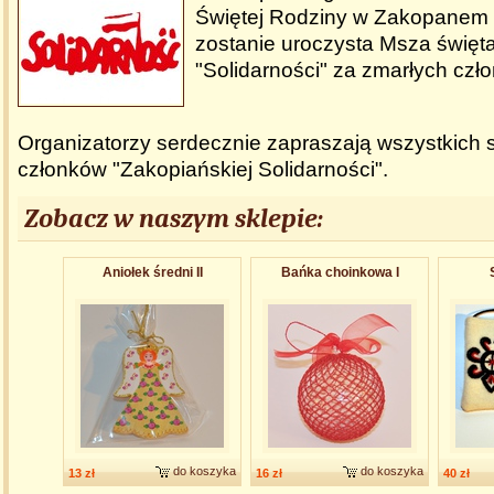
Świętej Rodziny w Zakopanem
zostanie uroczysta Msza świę
"Solidarności" za zmarłych czł
Organizatorzy serdecznie zapraszają wszystkich 
członków "Zakopiańskiej Solidarności".
Zobacz w naszym sklepie:
Aniołek średni II
Bańka choinkowa I
do koszyka
do koszyka
13 zł
16 zł
40 zł