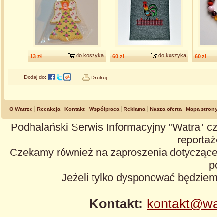
do koszyka
do koszyka
13 zł
60 zł
60 zł
Dodaj do:
Drukuj
O Watrze
Redakcja
Kontakt
Współpraca
Reklama
Nasza oferta
Mapa stron
Podhalański Serwis Informacyjny "Watra" cz
reportaże
Czekamy również na zaproszenia dotyczące z
p
Jeżeli tylko dysponować będzie
Kontakt:
kontakt@wa