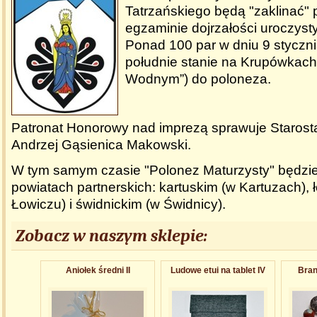
Tatrzańskiego będą "zaklinać"
egzaminie dojrzałości uroczys
Ponad 100 par w dniu 9 styczn
południe stanie na Krupówkach
Wodnym”) do poloneza.
Patronat Honorowy nad imprezą sprawuje Starosta
Andrzej Gąsienica Makowski.
W tym samym czasie "Polonez Maturzysty" będzi
powiatach partnerskich: kartuskim (w Kartuzach), 
Łowiczu) i świdnickim (w Świdnicy).
Zobacz w naszym sklepie:
Aniołek średni II
Ludowe etui na tablet IV
Bran