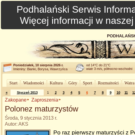
Podhalański Serwis Informa
Więcej informacji w nasze
PODHALAŃSK
Poniedziałek, 10 sierpnia 2026 r.
od 14°C do 21°C
wiatr 3 m/s, północno-wschodni
Imieniny: Bianki, Borysa, Wawrzyńca
Start
Wiadomości
Kultura
Góry
Sport
Rozmaitości
Watra
«
Styczeń 2013
1
2
3
4
5
6
7
8
9
10
11
1
Zakopane
Zaproszenia
Polonez maturzystów
Środa, 9 stycznia 2013 r.
Autor: AKS
Po raz pierwszy maturzyści z P