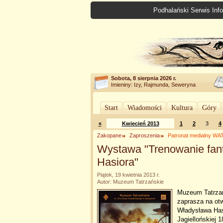
Podhalański Serwis Info
Sobota, 8 sierpnia 2026 r.
Imieniny: Izy, Rajmunda, Seweryna
Start
Wiadomości
Kultura
Góry
«
Kwiecień 2013
1
2
3
4
Zakopane
Zaproszenia
Patronat medialny W
Wystawa "Trenowanie fant
Hasiora"
Piątek, 19 kwietnia 2013 r.
Autor: Muzeum Tatrzańskie
Muzeum Tatrzań
zaprasza na otw
Władysława Hasi
Jagiellońskiej 