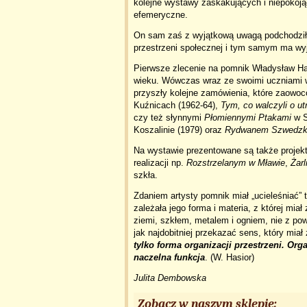
kolejne wystawy zaskakujących i niepokoj
efemeryczne.
On sam zaś z wyjątkową uwagą podchodził 
przestrzeni społecznej i tym samym ma wyj
Pierwsze zlecenie na pomnik Władysław Has
wieku. Wówczas wraz ze swoimi uczniami
przyszły kolejne zamówienia, które zaow
Kuźnicach (1962-64),
Tym, co walczyli o ut
czy też słynnymi
Płomiennymi Ptakami
w S
Koszalinie (1979) oraz
Rydwanem Szwedzk
Na wystawie prezentowane są także projekty
realizacji np.
Rozstrzelanym w Mławie
,
Żar
szkła.
Zdaniem artysty pomnik miał „ucieleśniać” 
zależała jego forma i materia, z której mi
ziemi, szkłem, metalem i ogniem, nie z po
jak najdobitniej przekazać sens, który mi
tylko forma organizacji przestrzeni. Orga
naczelna funkcja
. (W. Hasior)
Julita Dembowska
Zobacz w naszym sklepie: