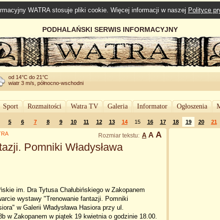
rmacyjny WATRA stosuje pliki cookie. Więcej informacji w naszej
Polityce p
PODHALAŃSKI SERWIS INFORMACYJNY
od 14°C do 21°C
wiatr 3 m/s, północno-wschodni
Sport
Rozmaitości
Watra TV
Galeria
Informator
Ogłoszenia
M
5
6
7
8
9
10
11
12
13
14
15
16
17
18
19
20
21
A
ATRA
A
A
Rozmiar tekstu:
azji. Pomniki Władysława
skie im. Dra Tytusa Chałubińskiego w Zakopanem
arcie wystawy "Trenowanie fantazji. Pomniki
ora" w Galerii Władysława Hasiora przy ul.
18b w Zakopanem w piątek 19 kwietnia o godzinie 18.00.