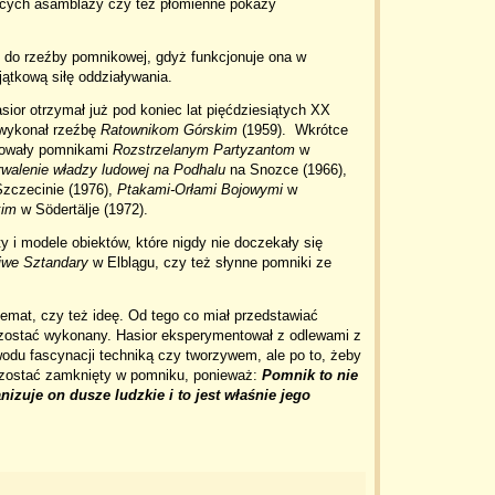
ących asamblaży czy też płomienne pokazy
do rzeźby pomnikowej, gdyż funkcjonuje ona w
ątkową siłę oddziaływania.
ior otrzymał już pod koniec lat pięćdziesiątych XX
 wykonał rzeźbę
Ratownikom Górskim
(1959). Wkrótce
ocowały pomnikami
Rozstrzelanym Partyzantom
w
rwalenie władzy ludowej na Podhalu
na Snozce (1966),
zczecinie (1976),
Ptakami-Orłami Bojowymi
w
im
w Södertälje (1972).
 i modele obiektów, które nigdy nie doczekały się
liwe Sztandary
w Elblągu, czy też słynne pomniki ze
temat, czy też ideę. Od tego co miał przedstawiać
ał zostać wykonany. Hasior eksperymentował z odlewami z
wodu fascynacji techniką czy tworzywem, ale po to, żeby
ał zostać zamknięty w pomniku, ponieważ:
Pomnik to nie
nizuje on dusze ludzkie i to jest właśnie jego