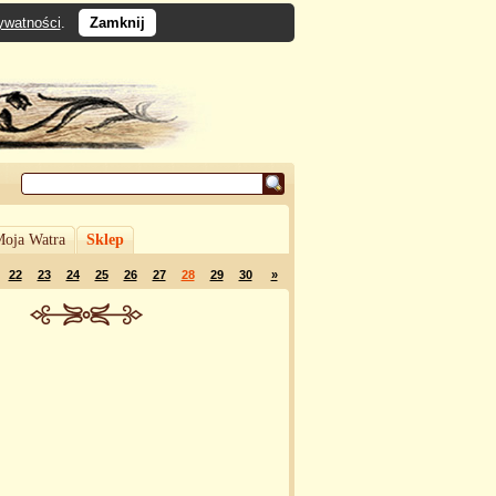
rywatności
.
Zamknij
oja Watra
Sklep
22
23
24
25
26
27
28
29
30
»