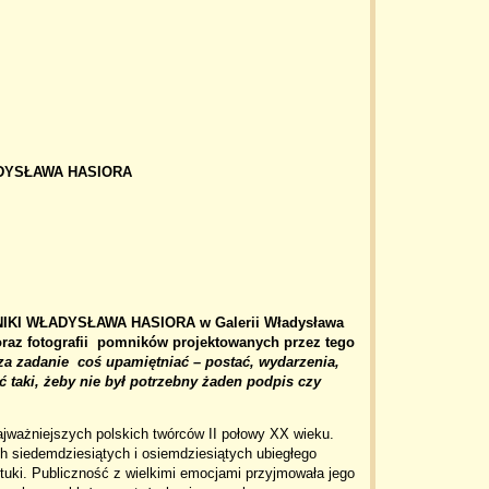
ADYSŁAWA HASIORA
IKI WŁADYSŁAWA HASIORA w Galerii Władysława
 oraz fotografii pomników projektowanych przez tego
a zadanie coś upamiętniać – postać, wydarzenia,
 taki, żeby nie był potrzebny żaden podpis czy
ajważniejszych polskich twórców II połowy XX wieku.
ch siedemdziesiątych i osiemdziesiątych ubiegłego
sztuki. Publiczność z wielkimi emocjami przyjmowała jego