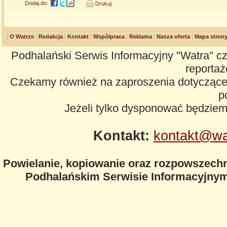
Dodaj do:
Drukuj
O Watrze
Redakcja
Kontakt
Współpraca
Reklama
Nasza oferta
Mapa stron
Podhalański Serwis Informacyjny "Watra" cz
reportaże
Czekamy również na zaproszenia dotyczące z
p
Jeżeli tylko dysponować będzie
Kontakt:
kontakt@wa
Powielanie, kopiowanie oraz rozpowszechn
Podhalańskim Serwisie Informacyjnym