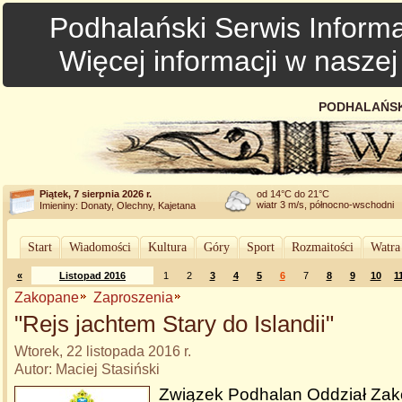
Podhalański Serwis Informa
Więcej informacji w nasze
PODHALAŃSK
Piątek, 7 sierpnia 2026 r.
od 14°C do 21°C
wiatr 3 m/s, północno-wschodni
Imieniny: Donaty, Olechny, Kajetana
Start
Wiadomości
Kultura
Góry
Sport
Rozmaitości
Watra
«
Listopad 2016
1
2
3
4
5
6
7
8
9
10
1
Zakopane
Zaproszenia
"Rejs jachtem Stary do Islandii"
Wtorek, 22 listopada 2016 r.
Autor: Maciej Stasiński
Związek Podhalan Oddział Za