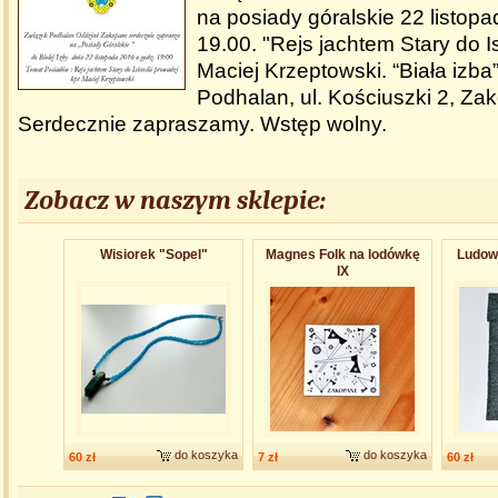
na posiady góralskie 22 listop
19.00. "Rejs jachtem Stary do Isl
Maciej Krzeptowski. “Biała izba
Podhalan, ul. Kościuszki 2, Za
Serdecznie zapraszamy. Wstęp wolny.
Zobacz w naszym sklepie:
Wisiorek "Sopel"
Magnes Folk na lodówkę
Ludowe
IX
do koszyka
do koszyka
60 zł
7 zł
60 zł