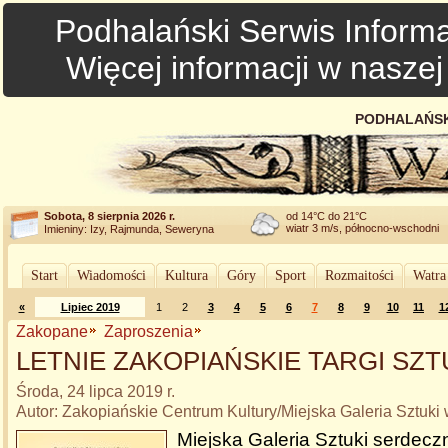
Podhalański Serwis Informa
Więcej informacji w nasze
PODHALAŃSK
Sobota, 8 sierpnia 2026 r.
od 14°C do 21°C
wiatr 3 m/s, północno-wschodni
Imieniny: Izy, Rajmunda, Seweryna
Start
Wiadomości
Kultura
Góry
Sport
Rozmaitości
Watra
«
Lipiec 2019
1
2
3
4
5
6
7
8
9
10
11
1
Zakopane
Zaproszenia
LETNIE ZAKOPIAŃSKIE TARGI SZT
Środa, 24 lipca 2019 r.
Autor: Zakopiańskie Centrum Kultury/Miejska Galeria Sztuk
Miejska Galeria Sztuki serdecz