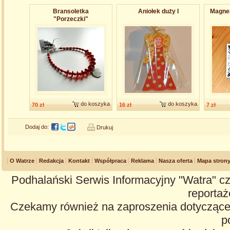
Bransoletk​a
Aniołek duży I
Magnes
"Porzeczki"
do koszyka
do koszyka
70 zł
16 zł
7 zł
Dodaj do:
Drukuj
O Watrze
Redakcja
Kontakt
Współpraca
Reklama
Nasza oferta
Mapa stron
Podhalański Serwis Informacyjny "Watra" cz
reportaże
Czekamy również na zaproszenia dotyczące z
p