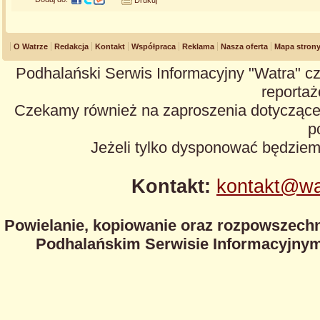
Drukuj
O Watrze
Redakcja
Kontakt
Współpraca
Reklama
Nasza oferta
Mapa stron
Podhalański Serwis Informacyjny "Watra" cz
reportaże
Czekamy również na zaproszenia dotyczące z
p
Jeżeli tylko dysponować będzie
Kontakt:
kontakt@wa
Powielanie, kopiowanie oraz rozpowszechn
Podhalańskim Serwisie Informacyjnym