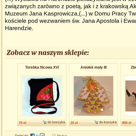
związanych zarówno z poetą, jak i z krakowską A
Muzeum Jana Kasprowicza,(...) w Domu Pracy Tw
kościele pod wezwaniem św. Jana Apostola i Ewan
Harendzie.
Zobacz w naszym sklepie:
Torebka filcowa XVI
Aniołek mały III
Zb
do koszyka
do koszyka
70 zł
10 zł
950 zł
Dodaj do: