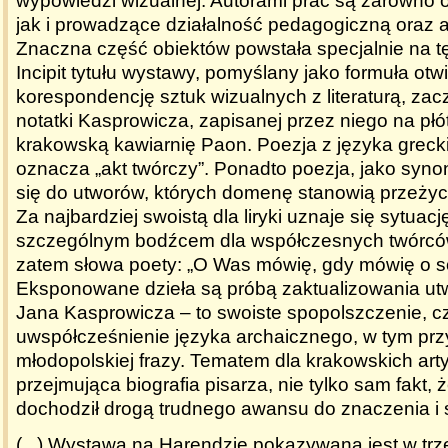
wypowiedzi wizualnej. Autorami prac są zarówno o
jak i prowadzące działalność pedagogiczną oraz 
Znaczna część obiektów powstała specjalnie na t
Incipit tytułu wystawy, pomyślany jako formuła otw
korespondencję sztuk wizualnych z literaturą, zacz
notatki Kasprowicza, zapisanej przez niego na pł
krakowską kawiarnię Paon. Poezja z języka grecki
oznacza „akt twórczy”. Ponadto poezja, jako synoni
się do utworów, których domenę stanowią przeży
Za najbardziej swoistą dla liryki uznaje się sytuac
szczególnym bodźcem dla współczesnych twórc
zatem słowa poety: „O Was mówię, gdy mówię o s
Eksponowane dzieła są próbą zaktualizowania utw
Jana Kasprowicza – to swoiste spopolszczenie, cz
uwspółcześnienie języka archaicznego, w tym pr
młodopolskiej frazy. Tematem dla krakowskich ar
przejmująca biografia pisarza, nie tylko sam fakt, 
dochodził drogą trudnego awansu do znaczenia i 
(...) Wystawa na Harendzie pokazywana jest w tr