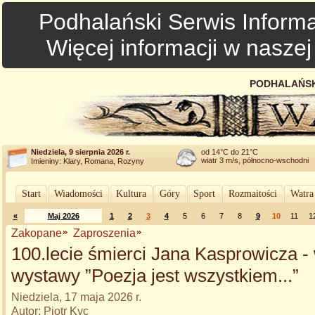
Podhalański Serwis Informa
Więcej informacji w nasze
PODHALAŃSK
Niedziela, 9 sierpnia 2026 r.
od 14°C do 21°C
wiatr 3 m/s, północno-wschodni
Imieniny: Klary, Romana, Rozyny
Start
Wiadomości
Kultura
Góry
Sport
Rozmaitości
Watra
«
Maj 2026
1
2
3
4
5
6
7
8
9
10
11
1
Zakopane
Zaproszenia
100.lecie śmierci Jana Kasprowicza -
wystawy ”Poezja jest wszystkiem...”
Niedziela, 17 maja 2026 r.
Autor: Piotr Kyc