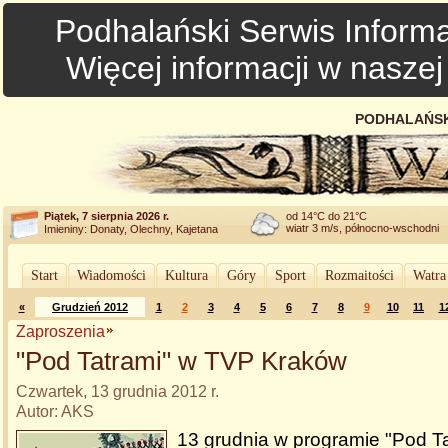
Podhalański Serwis Informa
Więcej informacji w nasze
PODHALAŃSK
Piątek, 7 sierpnia 2026 r.
od 14°C do 21°C
wiatr 3 m/s, północno-wschodni
Imieniny: Donaty, Olechny, Kajetana
Start
Wiadomości
Kultura
Góry
Sport
Rozmaitości
Watra
«
Grudzień 2012
1
2
3
4
5
6
7
8
9
10
11
1
Zaproszenia
"Pod Tatrami" w TVP Kraków
Czwartek, 13 grudnia 2012 r.
Autor: AKS
13 grudnia w programie "Pod T