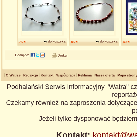
do koszyka
do koszyka
75 zł
85 zł
40 zł
Dodaj do:
Drukuj
O Watrze
Redakcja
Kontakt
Współpraca
Reklama
Nasza oferta
Mapa stron
Podhalański Serwis Informacyjny "Watra" cz
reportaże
Czekamy również na zaproszenia dotyczące z
p
Jeżeli tylko dysponować będzie
Kontakt:
kontakt@wa