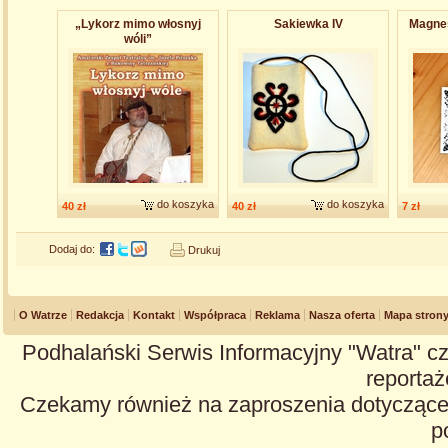
„Lykorz mimo włosnyj
Sakiewka IV
Magnes
wóli”
do koszyka
do koszyka
40 zł
40 zł
7 zł
Dodaj do:
Drukuj
O Watrze
Redakcja
Kontakt
Współpraca
Reklama
Nasza oferta
Mapa stron
Podhalański Serwis Informacyjny "Watra" cz
reportaże
Czekamy również na zaproszenia dotyczące z
p