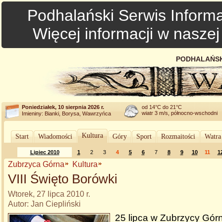
Podhalański Serwis Informa
Więcej informacji w nasze
PODHALAŃSK
Poniedziałek, 10 sierpnia 2026 r.
od 14°C do 21°C
wiatr 3 m/s, północno-wschodni
Imieniny: Bianki, Borysa, Wawrzyńca
Kultura
Start
Wiadomości
Góry
Sport
Rozmaitości
Watra
Lipiec 2010
1
2
3
4
5
6
7
8
9
10
11
1
Zubrzyca Górna
Kultura
VIII Święto Borówki
Wtorek, 27 lipca 2010 r.
Autor: Jan Ciepliński
25 lipca w Zubrzycy Górne