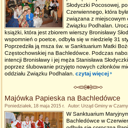
Słodyczki Pocosowej, poe
Czerwiennego, która był
związana z miejscowym 
Związku Podhalan. Uroc
książki, która jest zbiorem wierszy Bronisławy Słod
wspomnień o poetce, odbyła się w niedzielę 31 st
Poprzedziła ją msza św. w Sanktuarium Matki Boż
Częstochowskiej na Bachledówce. Podczas nab
intencji Bronisławy i jej męża Stanisława Słodyczki,
poprzez ślubowanie przyjęto nowych członków m
oddziału Związku Podhalan.
czytaj więcej
Majówka Papieska na Bachledówce
Poniedziałek, 18 maja 2015 r. Autor: Urząd Gminy w Czarn
W Sanktuarium Maryjny
Bachledówce w Czerwi
odbyła się coroczna Pap