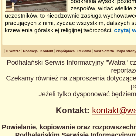
podkreśla wysoki poziom
zespołów, widać wielkie
uczestników, to nieodzownie zasługa wychowawcó
pracujących z nimi, życząc wszystkim, dalszych 
krzewienia góralskiej religijnej twórczości.
czytaj w
O Watrze
Redakcja
Kontakt
Współpraca
Reklama
Nasza oferta
Mapa stron
Podhalański Serwis Informacyjny "Watra" cz
reportaże
Czekamy również na zaproszenia dotyczące z
p
Jeżeli tylko dysponować będzie
Kontakt:
kontakt@wa
Powielanie, kopiowanie oraz rozpowszechn
Podhalańskim Serwisie Informacyjnym