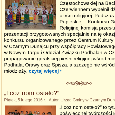
Częstochowskiej na Bac
Czerwiennem wypełnił dź
pieśni religijnej. Podczas
Papieskiej – Konkursu Gó
Religijnej komisja przesł
prezentacji przygotowanych specjalnie na tę okaz
konkursu organizowanego przez Centrum Kultury P
w Czarnym Dunajcu przy współpracy Powiatowego
w Nowym Targu i Oddział Związku Podhalan w Cz
propagowanie góralskiej pieśni religijnej wśród 
Podhala, Orawy oraz Spisza, a szczególnie wśród 
młodzieży.
czytaj więcej
„I coz nom ostało?”
Piątek, 5 lutego 2016 r. Autor: Urząd Gminy w Czarnym Dun
„I coz nom ostało?” to tytu
poświęconej twórczości 