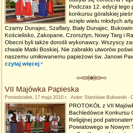
Podczas 12. edycji tego
konkursu góralskiej pieśni
wzięło wielu młodych art
Czarny Dunajec, Szaflary, Biały Dunajec, Bukowin
Kościelisko, Zakopane, Czorsztyn, Nowy Targ i 
Obecni byli także dorośli wykonawcy. Wszyscy zaś
chwale Matki Boskiej. Nie zabrakło utworów pośw
naszemu umiłowanemu papieżowi św. Janowi Pawł
czytaj więcej
VII Majówka Papieska
Poniedziałek, 17 maja 2010 r. Autor: Stanisław Bukowski -
PROTOKÓŁ z VII Majówki
Bachledówce Konkursu Gó
Religijnej pod patronate
Powiatowego w Nowym T