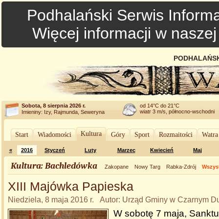
Podhalański Serwis Informa
Więcej informacji w nasze
PODHALAŃSK
Sobota, 8 sierpnia 2026 r.
od 14°C do 21°C
wiatr 3 m/s, północno-wschodni
Imieniny: Izy, Rajmunda, Seweryna
Kultura
Start
Wiadomości
Góry
Sport
Rozmaitości
Watra
«
2016
Styczeń
Luty
Marzec
Kwiecień
Maj
Kultura: Bachledówka
Zakopane
Nowy Targ
Rabka-Zdrój
Wszyst
XIII Majówka Papieska
Niedziela, 8 maja 2016 r. Autor: Urząd Gminy w Czarnym D
W sobotę 7 maja, Sankt